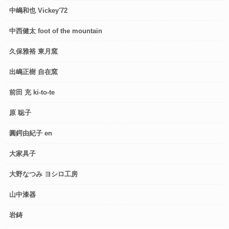
中嶋和也 Vickey'72
中西健太 foot of the mountain
久保雅裕 東月窯
出嶋正樹 自在窯
前田 充 ki-to-te
原 聡子
圓鍔由紀子 en
大家具子
大野なつみ ヨシロ工房
山中漆器
岩鋳