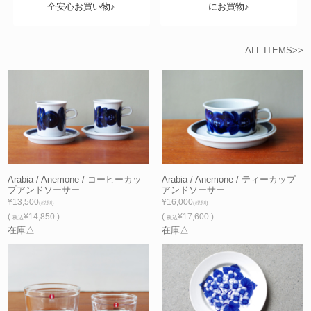
全安心お買い物♪
にお買物♪
ALL ITEMS>>
Arabia / Anemone / コーヒーカッ
Arabia / Anemone / ティーカップ
プアンドソーサー
アンドソーサー
¥13,500
¥16,000
(税別)
(税別)
(
¥14,850 )
(
¥17,600 )
税込
税込
在庫△
在庫△