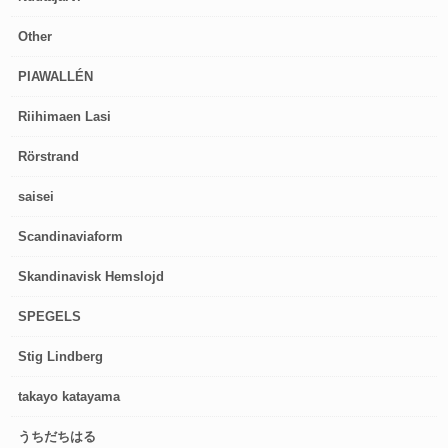
Other
PIAWALLÉN
Riihimaen Lasi
Rörstrand
saisei
Scandinaviaform
Skandinavisk Hemslojd
SPEGELS
Stig Lindberg
takayo katayama
うちだちはる