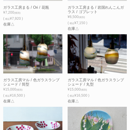
ガラス工房まる / Ori / 花瓶
ガラス工房まる / 岩国れんこんガ
ラス / ゴブレット
¥7,200
(税別)
¥6,500
(税別)
(
¥7,920 )
税込
(
¥7,150 )
在庫△
税込
在庫△
ガラス工房マル / 色ガラスランプ
ガラス工房マル / 色ガラスランプ
シェード / 筒型
シェード / 丸型
¥15,000
¥15,000
(税別)
(税別)
(
¥16,500 )
(
¥16,500 )
税込
税込
在庫△
在庫△