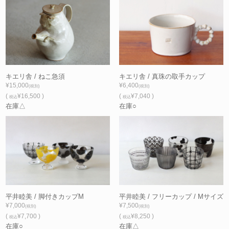
キエリ舎 / ねこ急須
キエリ舎 / 真珠の取手カップ
¥15,000
¥6,400
(税別)
(税別)
(
¥16,500 )
(
¥7,040 )
税込
税込
在庫△
在庫○
平井睦美 / 脚付きカップM
平井睦美 / フリーカップ / Mサイズ
¥7,000
¥7,500
(税別)
(税別)
(
¥7,700 )
(
¥8,250 )
税込
税込
在庫○
在庫△