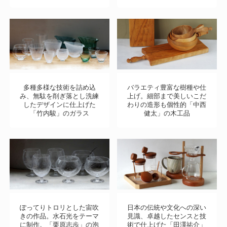
多種多様な技術を詰め込
バラエティ豊富な樹種や仕
み、無駄を削ぎ落とし洗練
上げ。細部まで美しいこだ
したデザインに仕上げた
わりの造形も個性的「中西
「竹内駿」のガラス
健太」の木工品
ぽってりトロリとした宙吹
日本の伝統や文化への深い
きの作品。水石光をテーマ
見識、卓越したセンスと技
に制作。「栗原志歩」の泡
術で仕上げた「田澤祐介」