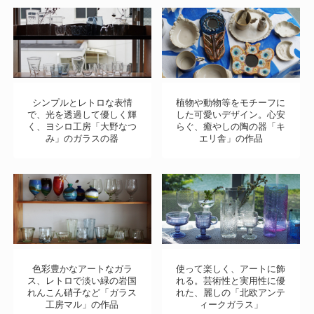
シンプルとレトロな表情
植物や動物等をモチーフに
で、光を透過して優しく輝
した可愛いデザイン。心安
く、ヨシロ工房「大野なつ
らぐ、癒やしの陶の器「キ
み」のガラスの器
エリ舎」の作品
色彩豊かなアートなガラ
使って楽しく、アートに飾
ス、レトロで淡い緑の岩国
れる。芸術性と実用性に優
れんこん硝子など「ガラス
れた、麗しの「北欧アンテ
工房マル」の作品
ィークガラス」