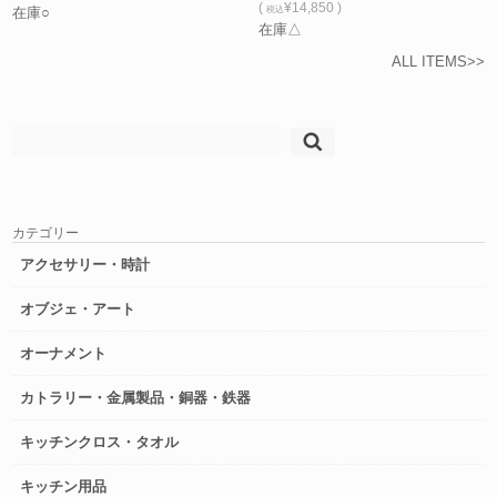
(
¥14,850 )
在庫○
税込
在庫△
ALL ITEMS>>
検
索:
カテゴリー
アクセサリー・時計
オブジェ・アート
オーナメント
カトラリー・金属製品・銅器・鉄器
キッチンクロス・タオル
キッチン用品