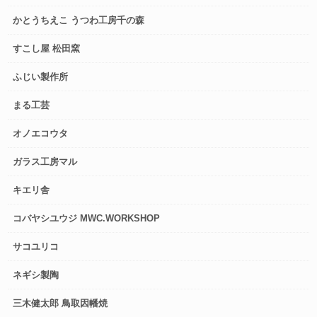
かとうちえこ うつわ工房千の森
すこし屋 松田窯
ふじい製作所
まる工芸
オノエコウタ
ガラス工房マル
キエリ舎
コバヤシユウジ MWC.WORKSHOP
サコユリコ
ネギシ製陶
三木健太郎 鳥取因幡焼