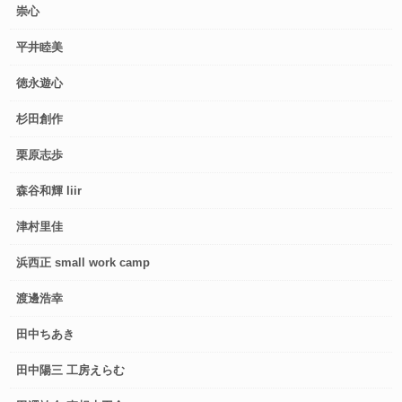
崇心
平井睦美
徳永遊心
杉田創作
栗原志歩
森谷和輝 liir
津村里佳
浜西正 small work camp
渡邊浩幸
田中ちあき
田中陽三 工房えらむ