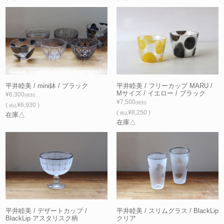
平井睦美 / mini鉢 / ブラック
平井睦美 / フリーカップ MARU /
Mサイズ / イエロー / ブラック
¥6,300
(税別)
¥7,500
(税別)
(
¥6,930 )
税込
(
¥8,250 )
在庫△
税込
在庫△
平井睦美 / デザートカップ /
平井睦美 / スリムグラス / BlackLip
BlackLip アスタリスク柄
クリア