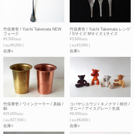
竹俣勇壱 / Yuichi Takemata NEW
竹俣勇壱 / Yuichi Takemata レンゲ
フォーク
/ Sサイズ Mサイズ Lサイズ
¥5,500
¥3,600
(税別)
(税別)
(
¥6,050 )
(
¥3,960 )
税込
税込
在庫○
在庫○
竹俣勇壱 / ワインクーラー / 真鍮 /
コバヤシユウジ / キノクマ / 柿渋 /
銅
サニー / アイスグレー / 生成
¥25,000
¥8,000
(税別)
(税別)
(
¥27,500 )
(
¥8,800 )
税込
税込
在庫○
在庫○