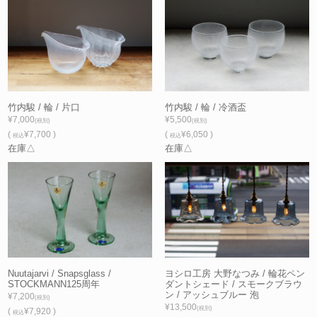
竹内駿 / 輪 / 片口
竹内駿 / 輪 / 冷酒盃
¥7,000
¥5,500
(税別)
(税別)
(
¥7,700 )
(
¥6,050 )
税込
税込
在庫△
在庫△
Nuutajarvi / Snapsglass /
ヨシロ工房 大野なつみ / 輪花ペン
STOCKMANN125周年
ダントシェード / スモークブラウ
ン / アッシュブルー 泡
¥7,200
(税別)
¥13,500
(税別)
(
¥7,920 )
税込