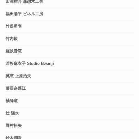
田澤祐介 森想木工舎
福田陽平 ピネル工房
竹俣勇壱
竹内駿
羅以音窯
若杉麻衣子 Studio Bwanji
莫窯 上原治夫
藤居奈菜江
袖師窯
辻 陽水
野村拓矢
鈴木潤吾