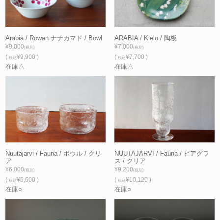
Arabia / Rowan ナナカマド / Bowl
ARABIA / Kielo / 陶板
¥9,000
¥7,000
(税別)
(税別)
(
¥9,900 )
(
¥7,700 )
税込
税込
在庫△
在庫△
Nuutajarvi / Fauna / ボウル / クリ
NUUTAJARVI / Fauna / ビアグラ
ア
ス / クリア
¥6,000
¥9,200
(税別)
(税別)
(
¥6,600 )
(
¥10,120 )
税込
税込
在庫○
在庫○