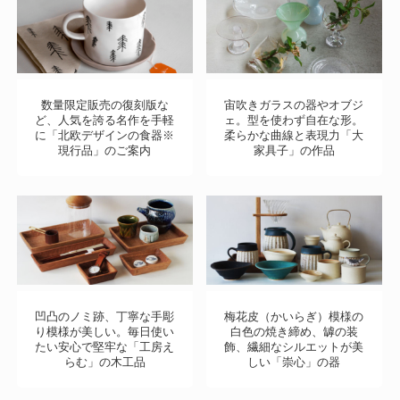
数量限定販売の復刻版な
宙吹きガラスの器やオブジ
ど、人気を誇る名作を手軽
ェ。型を使わず自在な形。
に「北欧デザインの食器※
柔らかな曲線と表現力「大
現行品」のご案内
家具子」の作品
凹凸のノミ跡、丁寧な手彫
梅花皮（かいらぎ）模様の
り模様が美しい。毎日使い
白色の焼き締め、罅の装
たい安心で堅牢な「工房え
飾、繊細なシルエットが美
らむ」の木工品
しい「崇心」の器