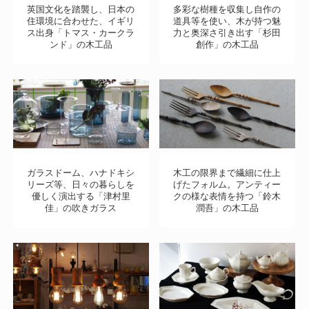
英国文化を踏襲し、日本の
多彩な樹種を収集し自作の
住環境に合わせた、イギリ
道具等を使い、木が持つ魅
ス出身「トマス・カークラ
力と奥深さ引き出す「杉田
ンド」の木工品
創作」の木工品
ガラスドーム、ハナドキシ
木工の限界まで繊細に仕上
リーズ等、日々の暮らしを
げたフォルム。アンティー
優しく演出する「津村里
クの様な表情を持つ「鈴木
佳」の吹きガラス
潤吾」の木工品