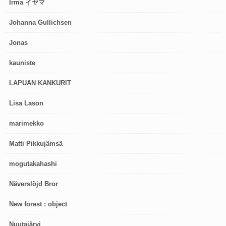
Irma イヤマ
Johanna Gullichsen
Jonas
kauniste
LAPUAN KANKURIT
Lisa Lason
marimekko
Matti Pikkujämsä
mogutakahashi
Näverslöjd Bror
New forest : object
Nuutajärvi