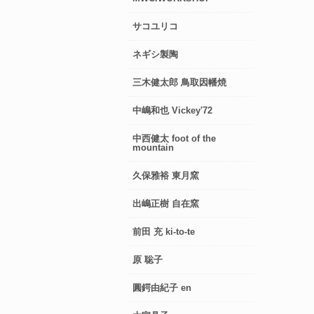
サコユリコ
ネギシ製陶
三木健太郎 鳥取因幡焼
中嶋和也 Vickey'72
中西健太 foot of the
mountain
久保雅裕 東月窯
出嶋正樹 自在窯
前田 充 ki-to-te
原 聡子
圓鍔由紀子 en