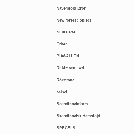
Näverslöjd Bror
New forest : object
Nuutajärvi
Other
PIAWALLÉN
Riihimaen Lasi
Rörstrand
saisei
Scandinaviaform
Skandinavisk Hemslojd
SPEGELS