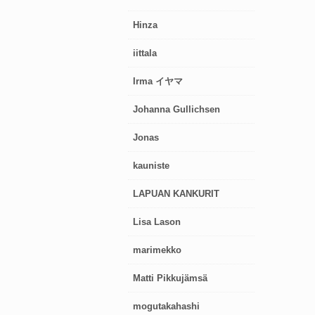
Hinza
iittala
Irma イヤマ
Johanna Gullichsen
Jonas
kauniste
LAPUAN KANKURIT
Lisa Lason
marimekko
Matti Pikkujämsä
mogutakahashi