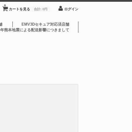
0
カートを見る
ログイン
合計:
0円
舗
EMV3Dセキュア対応済店舗
8年熊本地震による配送影響につきまして