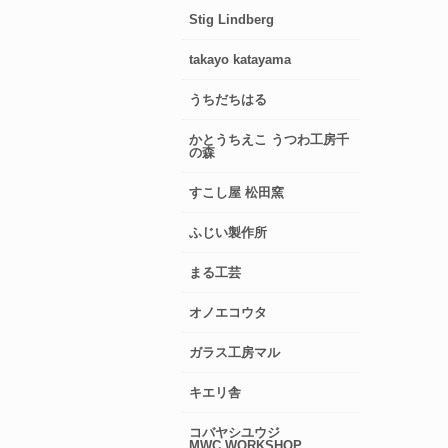
Stig Lindberg
takayo katayama
うちだちはる
かとうちえこ うつわ工房千
の森
すこし屋 松田窯
ふじい製作所
まる工芸
オノエコウタ
ガラス工房マル
キエリ舎
コバヤシユウジ
MWC.WORKSHOP