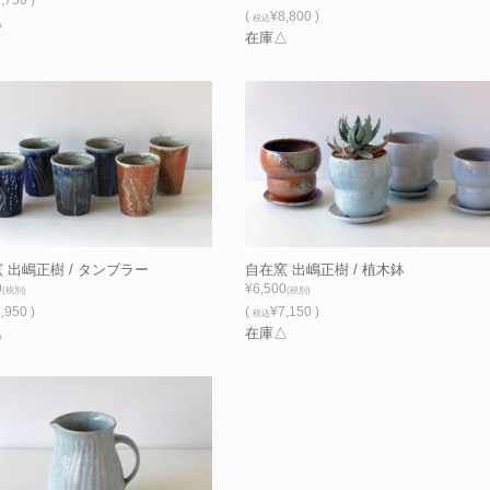
(
¥8,800 )
△
税込
在庫△
 出嶋正樹 / タンブラー
自在窯 出嶋正樹 / 植木鉢
0
¥6,500
(税別)
(税別)
,950 )
(
¥7,150 )
税込
△
在庫△