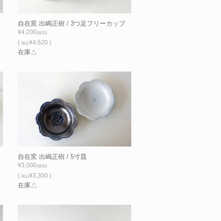
自在窯 出嶋正樹 / 3つ足フリーカップ
¥4,200
(税別)
(
¥4,620 )
税込
在庫△
自在窯 出嶋正樹 / 5寸皿
¥3,000
(税別)
(
¥3,300 )
税込
在庫△