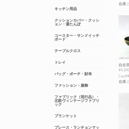
在庫
キッチン用品
クッションカバー・クッシ
ョン・湯たんぽ
コースター・サンドイッチ
ボード
テーブルクロス
トレイ
自在窯
¥4,20
バッグ・ポーチ・財布
(
¥4
税込
在庫
ファッション・服飾
ファブリック（現行品）・
北欧ヴィンテージファブリ
ック
ブランケット
プレース・ランチョンマッ