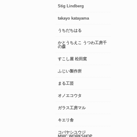
Stig Lindberg
takayo katayama
うちだちはる
かとうちえこ うつわ工房千
の森
すこし屋 松田窯
ふじい製作所
まる工芸
オノエコウタ
ガラス工房マル
キエリ舎
コバヤシユウジ
MWC.WORKSHOP