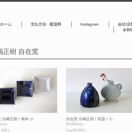
ホーム
支払方法・配送料
Instagram
会社/店
令和
嶋正樹 自在窯
 出嶋正樹 / 角鉢 小
自在窯 出嶋正樹 / 花器 / 小
0
¥5,000
(税別)
(税別)
,300 )
(
¥5,500 )
税込