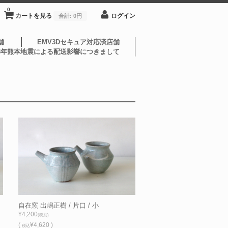
0
カートを見る
ログイン
合計:
0円
舗
EMV3Dセキュア対応済店舗
8年熊本地震による配送影響につきまして
自在窯 出嶋正樹 / 片口 / 小
¥4,200
(税別)
(
¥4,620 )
税込