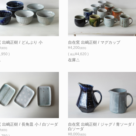
 出嶋正樹 / どんぶり 小
自在窯 出嶋正樹 / マグカップ
0
¥4,200
(税別)
(税別)
,950 )
(
¥4,620 )
税込
△
在庫△
 出嶋正樹 / 長角皿 小 / 白ソーダ
自在窯 出嶋正樹 / ジャグ / 青ソーダ /
白ソーダ
0
(税別)
¥8,000
(税別)
,750 )