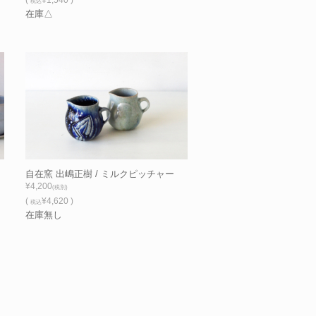
税込
在庫△
自在窯 出嶋正樹 / ミルクピッチャー
¥4,200
(税別)
(
¥4,620 )
税込
在庫無し