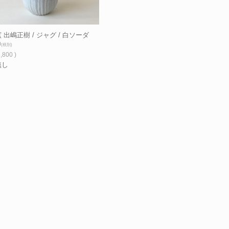
 出嶋正樹 / ジャグ / 白ソーダ
0
(税別)
,800 )
無し