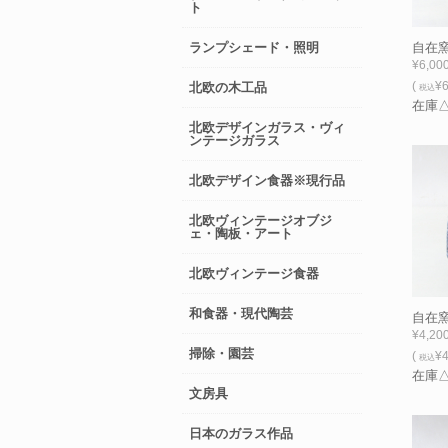
ト
ランプシェード・照明
自在窯
¥6,00
(
¥6
北欧の木工品
税込
在庫
北欧デザインガラス・ヴィ
ンテージガラス
北欧デザイン食器※現行品
北欧ヴィンテージオブジ
ェ・陶板・アート
北欧ヴィンテージ食器
和食器・現代陶芸
自在窯
¥4,20
掃除・園芸
(
¥4
税込
在庫
文房具
日本のガラス作品