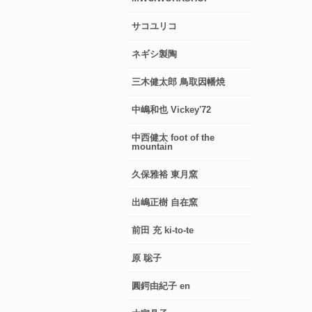
サコユリコ
ネギシ製陶
三木健太郎 鳥取因幡焼
中嶋和也 Vickey'72
中西健太 foot of the
mountain
久保雅裕 東月窯
出嶋正樹 自在窯
前田 充 ki-to-te
原 聡子
圓鍔由紀子 en