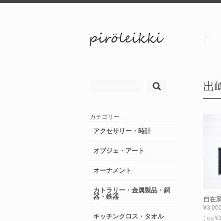
検
出
索:
カテゴリー
アクセサリー・時計
オブジェ・アート
オーナメント
カトラリー・金属製品・銅
器・鉄器
自在窯
¥3,00
キッチンクロス・タオル
(
¥3
税込