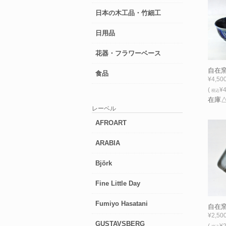
日本の木工品・竹細工
日用品
花器・フラワーベース
自在窯
食品
¥4,50
(
¥4
税込
在庫
レーベル
AFROART
ARABIA
Björk
Fine Little Day
Fumiyo Hasatani
自在窯
¥2,50
GUSTAVSBERG
(
¥2