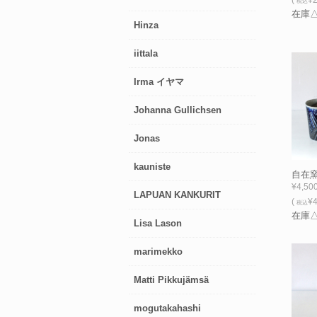
税込
在庫
Hinza
iittala
Irma イヤマ
Johanna Gullichsen
Jonas
kauniste
自在窯
¥4,50
LAPUAN KANKURIT
(
¥4
税込
在庫
Lisa Lason
marimekko
Matti Pikkujämsä
mogutakahashi