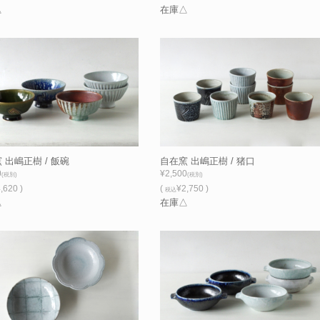
△
在庫△
 出嶋正樹 / 飯碗
自在窯 出嶋正樹 / 猪口
0
¥2,500
(税別)
(税別)
,620 )
(
¥2,750 )
税込
△
在庫△