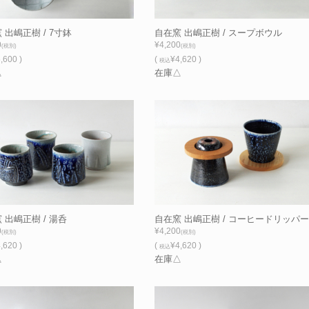
 出嶋正樹 / 7寸鉢
自在窯 出嶋正樹 / スープボウル
0
¥4,200
(税別)
(税別)
,600 )
(
¥4,620 )
税込
△
在庫△
 出嶋正樹 / 湯呑
自在窯 出嶋正樹 / コーヒードリッパー
0
¥4,200
(税別)
(税別)
,620 )
(
¥4,620 )
税込
△
在庫△