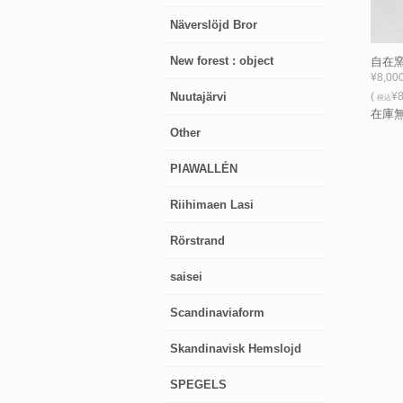
Näverslöjd Bror
New forest : object
自在窯
¥8,00
Nuutajärvi
(
¥8
税込
在庫
Other
PIAWALLÉN
Riihimaen Lasi
Rörstrand
saisei
Scandinaviaform
Skandinavisk Hemslojd
SPEGELS