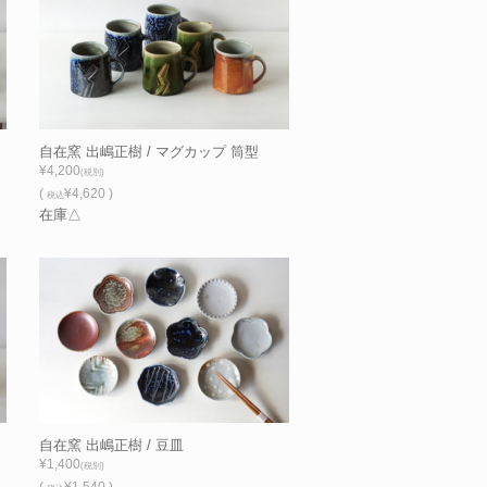
自在窯 出嶋正樹 / マグカップ 筒型
¥4,200
(税別)
(
¥4,620 )
税込
在庫△
自在窯 出嶋正樹 / 豆皿
¥1,400
(税別)
(
¥1,540 )