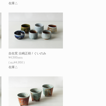
在庫△
自在窯 出嶋正樹 / ぐいのみ
¥4,500
(税別)
(
¥4,950 )
税込
在庫△