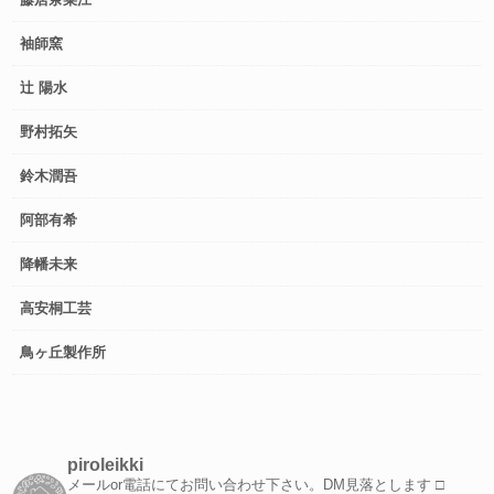
袖師窯
辻 陽水
野村拓矢
鈴木潤吾
阿部有希
降幡未来
高安桐工芸
鳥ヶ丘製作所
piroleikki
メールor電話にてお問い合わせ下さい。DM見落とします
□