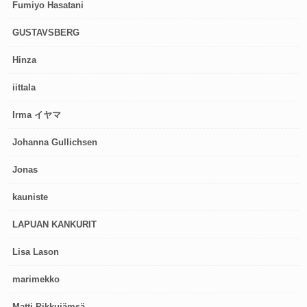
Fumiyo Hasatani
GUSTAVSBERG
Hinza
iittala
Irma イヤマ
Johanna Gullichsen
Jonas
kauniste
LAPUAN KANKURIT
Lisa Lason
marimekko
Matti Pikkujämsä