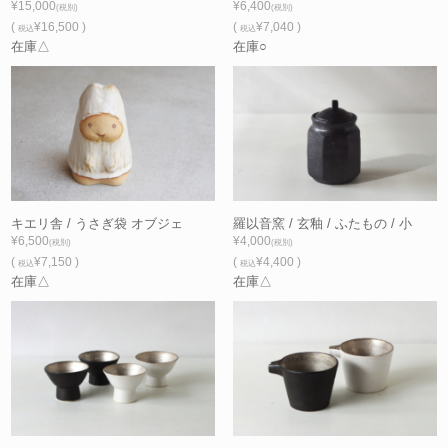
¥15,000
¥6,400
(税別)
(税別)
(
¥16,500 )
(
¥7,040 )
税込
税込
在庫△
在庫○
キエリ舎 / うさぎ袋 オブジェ
羅以音窯 / 玄釉 / ふたもの / 小
¥6,500
¥4,000
(税別)
(税別)
(
¥7,150 )
(
¥4,400 )
税込
税込
在庫△
在庫△