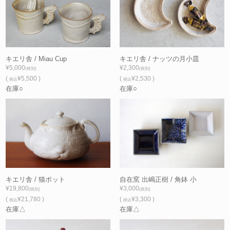
キエリ舎 / Miau Cup
キエリ舎 / ナッツの月小皿
¥5,000
¥2,300
(税別)
(税別)
(
¥5,500 )
(
¥2,530 )
税込
税込
在庫○
在庫○
キエリ舎 / 猫ポット
自在窯 出嶋正樹 / 角鉢 小
¥19,800
¥3,000
(税別)
(税別)
(
¥21,780 )
(
¥3,300 )
税込
税込
在庫△
在庫△