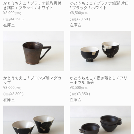
かとうちえこ / プラチナ銀彩脚付
かとうちえこ / プラチナ銀彩 片口
き猪口 / ブラック / ホワイト
/ ブラック / ホワイト
¥3,900
¥6,500
(税別)
(税別)
(
¥4,290 )
(
¥7,150 )
税込
税込
在庫△
在庫△
かとうちえこ / ブロンズ釉マグカ
かとうちえこ / 掻き落とし / フリ
ップ
ーボウル 飯碗
¥3,000
¥3,500
(税別)
(税別)
(
¥3,300 )
(
¥3,850 )
税込
税込
在庫△
在庫△