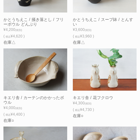
かとうちえこ / 掻き落とし / フリ
かとうちえこ / スープ鉢 / とんす
ーボウル どんぶり
い
¥4,200
¥3,600
(税別)
(税別)
(
¥4,620 )
(
¥3,960 )
税込
税込
在庫△
在庫△
キエリ舎 / カーテンのかかったボ
キエリ舎 / 花フクロウ
ウル
¥4,300
(税別)
¥4,000
(税別)
(
¥4,730 )
税込
(
¥4,400 )
税込
在庫○
在庫○