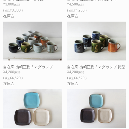
¥3,000
¥4,500
(税別)
(税別)
(
¥3,300 )
(
¥4,950 )
税込
税込
在庫△
在庫△
自在窯 出嶋正樹 / マグカップ
自在窯 出嶋正樹 / マグカップ 筒型
¥4,200
¥4,200
(税別)
(税別)
(
¥4,620 )
(
¥4,620 )
税込
税込
在庫△
在庫△