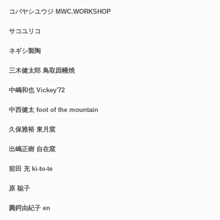
コバヤシユウジ MWC.WORKSHOP
サコユリコ
ネギシ製陶
三木健太郎 鳥取因幡焼
中嶋和也 Vickey'72
中西健太 foot of the mountain
久保雅裕 東月窯
出嶋正樹 自在窯
前田 充 ki-to-te
原 聡子
圓鍔由紀子 en