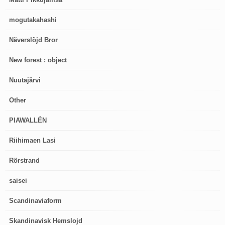
mogutakahashi
Näverslöjd Bror
New forest : object
Nuutajärvi
Other
PIAWALLÉN
Riihimaen Lasi
Rörstrand
saisei
Scandinaviaform
Skandinavisk Hemslojd