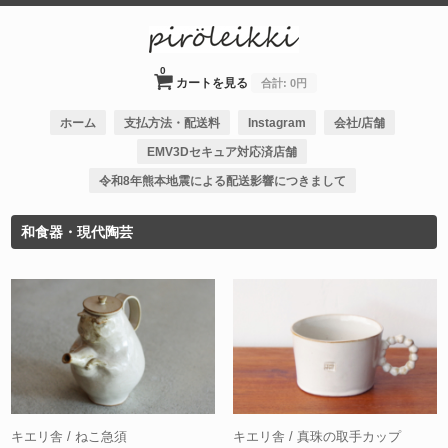
0
カートを見る
合計:
0円
ホーム
支払方法・配送料
Instagram
会社/店舗
EMV3Dセキュア対応済店舗
令和8年熊本地震による配送影響につきまして
和食器・現代陶芸
キエリ舎 / ねこ急須
キエリ舎 / 真珠の取手カップ