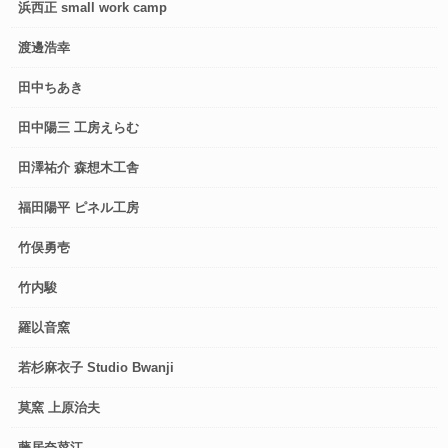
浜西正 small work camp
渡邊浩幸
田中ちあき
田中陽三 工房えらむ
田澤祐介 森想木工舎
福田陽平 ピネル工房
竹俣勇壱
竹内駿
羅以音窯
若杉麻衣子 Studio Bwanji
莫窯 上原治夫
藤居奈菜江