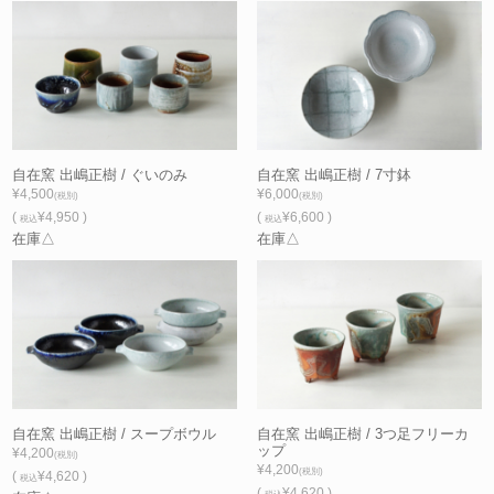
自在窯 出嶋正樹 / ぐいのみ
自在窯 出嶋正樹 / 7寸鉢
¥4,500
¥6,000
(税別)
(税別)
(
¥4,950 )
(
¥6,600 )
税込
税込
在庫△
在庫△
自在窯 出嶋正樹 / スープボウル
自在窯 出嶋正樹 / 3つ足フリーカ
ップ
¥4,200
(税別)
¥4,200
(税別)
(
¥4,620 )
税込
(
¥4,620 )