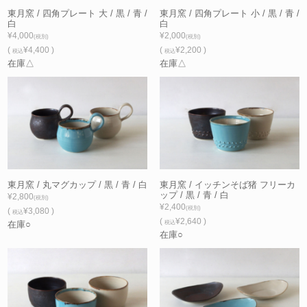
東月窯 / 四角プレート 大 / 黒 / 青 /
東月窯 / 四角プレート 小 / 黒 / 青 /
白
白
¥4,000
¥2,000
(税別)
(税別)
(
¥4,400 )
(
¥2,200 )
税込
税込
在庫△
在庫△
東月窯 / 丸マグカップ / 黒 / 青 / 白
東月窯 / イッチンそば猪 フリーカ
ップ / 黒 / 青 / 白
¥2,800
(税別)
¥2,400
(税別)
(
¥3,080 )
税込
(
¥2,640 )
在庫○
税込
在庫○