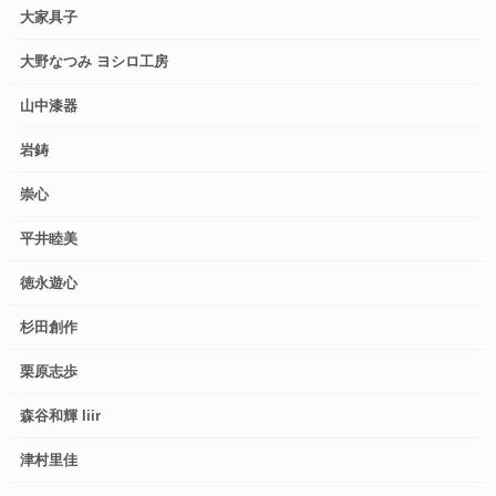
大家具子
大野なつみ ヨシロ工房
山中漆器
岩鋳
崇心
平井睦美
徳永遊心
杉田創作
栗原志歩
森谷和輝 liir
津村里佳