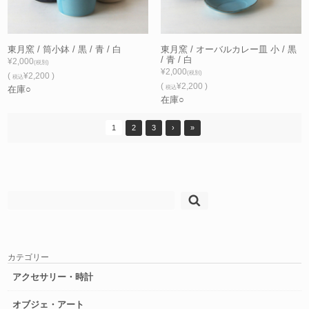
東月窯 / 筒小鉢 / 黒 / 青 / 白
東月窯 / オーバルカレー皿 小 / 黒
/ 青 / 白
¥2,000
(税別)
¥2,000
(税別)
(
¥2,200 )
税込
(
¥2,200 )
在庫○
税込
在庫○
1
2
3
›
»
検
索:
カテゴリー
アクセサリー・時計
オブジェ・アート