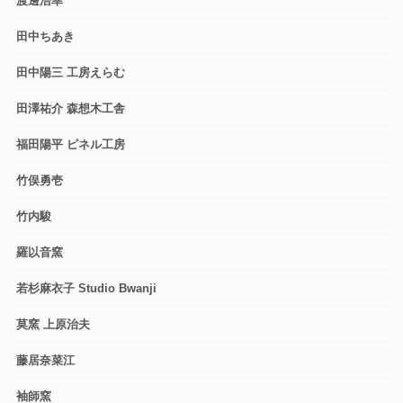
渡邊浩幸
田中ちあき
田中陽三 工房えらむ
田澤祐介 森想木工舎
福田陽平 ピネル工房
竹俣勇壱
竹内駿
羅以音窯
若杉麻衣子 Studio Bwanji
莫窯 上原治夫
藤居奈菜江
袖師窯