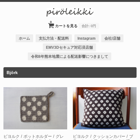
0
カートを見る
合計:
0円
ホーム
支払方法・配送料
Instagram
会社/店舗
EMV3Dセキュア対応済店舗
令和8年熊本地震による配送影響につきまして
Björk
ビヨルク / ポットホルダー / グレ
ビヨルク / クッションカバー / ブ