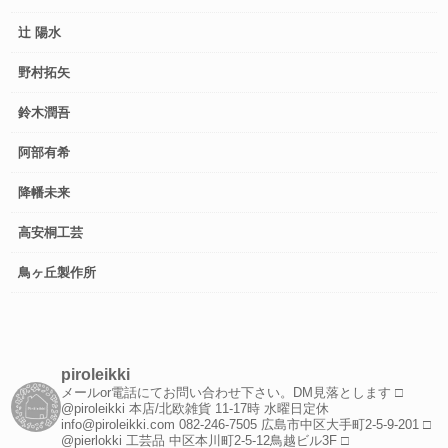
辻 陽水
野村拓矢
鈴木潤吾
阿部有希
降幡未来
高安桐工芸
鳥ヶ丘製作所
piroleikki
メールor電話にてお問い合わせ下さい。DM見落とします
□
@piroleikki 本店/北欧雑貨
11-17時 水曜日定休
info@piroleikki.com
082-246-7505
広島市中区大手町2-5-9-201
□
@pierlokki 工芸品
中区本川町2-5-12鳥越ビル3F
□