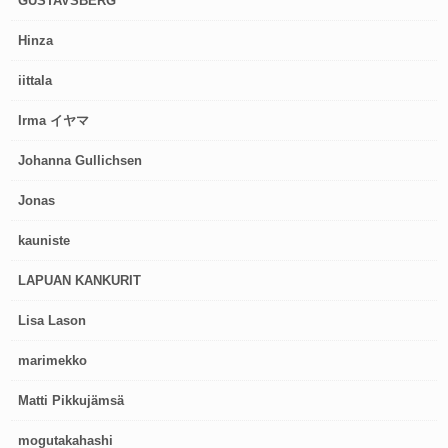
GUSTAVSBERG
Hinza
iittala
Irma イヤマ
Johanna Gullichsen
Jonas
kauniste
LAPUAN KANKURIT
Lisa Lason
marimekko
Matti Pikkujämsä
mogutakahashi