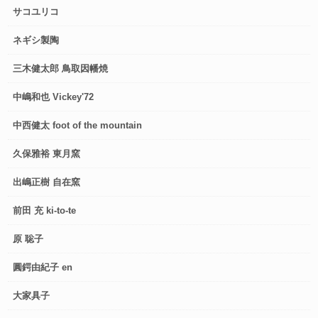
サコユリコ
ネギシ製陶
三木健太郎 鳥取因幡焼
中嶋和也 Vickey'72
中西健太 foot of the mountain
久保雅裕 東月窯
出嶋正樹 自在窯
前田 充 ki-to-te
原 聡子
圓鍔由紀子 en
大家具子