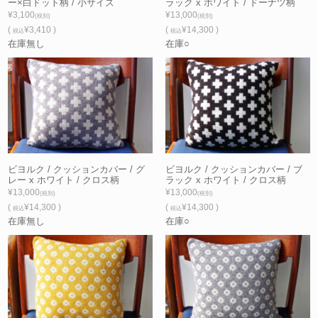
ー×白ドット柄 / 小サイズ
ラック x ホワイト / ドーナツ柄
¥3,100
¥13,000
(税別)
(税別)
(
¥3,410 )
(
¥14,300 )
税込
税込
在庫無し
在庫○
ビヨルク / クッションカバー / グ
ビヨルク / クッションカバー / ブ
レー x ホワイト / クロス柄
ラック x ホワイト / クロス柄
¥13,000
¥13,000
(税別)
(税別)
(
¥14,300 )
(
¥14,300 )
税込
税込
在庫無し
在庫○