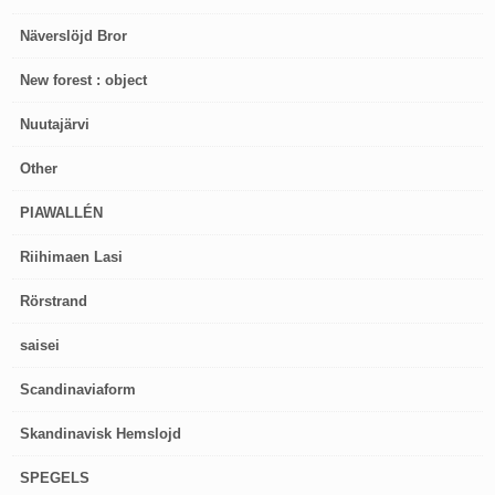
Näverslöjd Bror
New forest : object
Nuutajärvi
Other
PIAWALLÉN
Riihimaen Lasi
Rörstrand
saisei
Scandinaviaform
Skandinavisk Hemslojd
SPEGELS