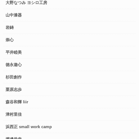
大野なつみ ヨシロ工房
山中漆器
岩鋳
崇心
平井睦美
徳永遊心
杉田創作
栗原志歩
森谷和輝 liir
津村里佳
浜西正 small work camp