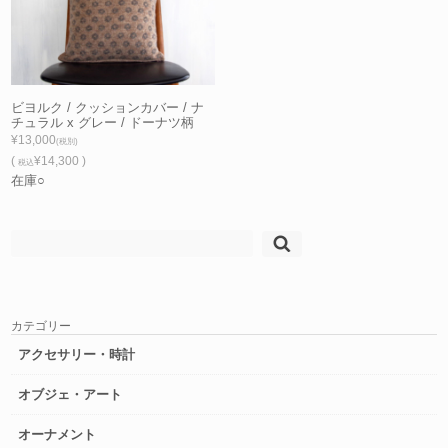
ビヨルク / クッションカバー / ナ
チュラル x グレー / ドーナツ柄
¥13,000
(税別)
(
¥14,300 )
税込
在庫○
検
索:
カテゴリー
アクセサリー・時計
オブジェ・アート
オーナメント