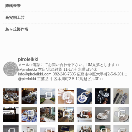
降幡未来
高安桐工芸
鳥ヶ丘製作所
piroleikki
メールor電話にてお問い合わせ下さい。DM見落とします
□
@piroleikki 本店/北欧雑貨
11-17時 水曜日定休
info@piroleikki.com
082-246-7505
広島市中区大手町2-5-9-201
□
@pierlokki 工芸品
中区本川町2-5-12鳥越ビル3F
□