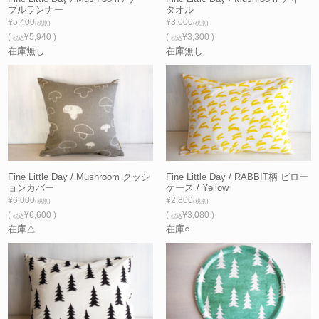
ブルランナー
タオル
¥5,400
¥3,000
(税別)
(税別)
(
¥5,940 )
(
¥3,300 )
税込
税込
在庫無し
在庫無し
Fine Little Day / Mushroom クッシ
Fine Little Day / RABBIT柄 ピロー
ョンカバー
ケース / Yellow
¥6,000
¥2,800
(税別)
(税別)
(
¥6,600 )
(
¥3,080 )
税込
税込
在庫△
在庫○