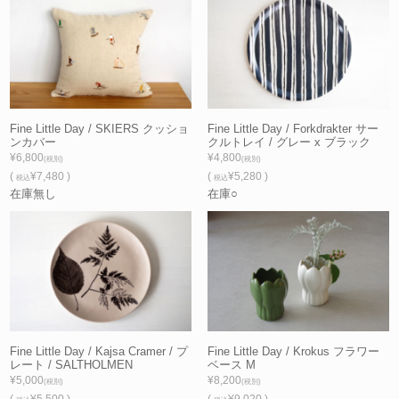
Fine Little Day / SKIERS クッショ
Fine Little Day / Forkdrakter サー
ンカバー
クルトレイ / グレー x ブラック
¥6,800
¥4,800
(税別)
(税別)
(
¥7,480 )
(
¥5,280 )
税込
税込
在庫無し
在庫○
Fine Little Day / Kajsa Cramer / プ
Fine Little Day / Krokus フラワー
レート / SALTHOLMEN
ベース M
¥5,000
¥8,200
(税別)
(税別)
(
¥5,500 )
(
¥9,020 )