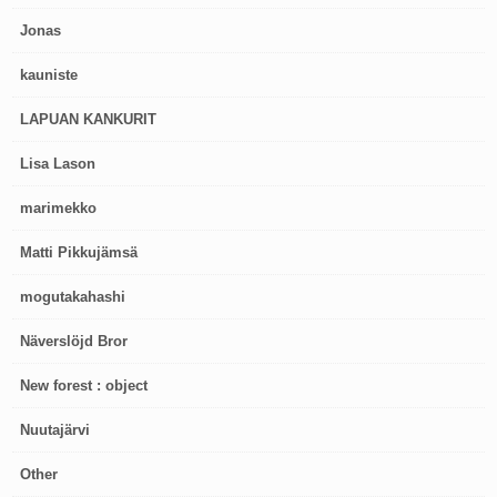
Jonas
kauniste
LAPUAN KANKURIT
Lisa Lason
marimekko
Matti Pikkujämsä
mogutakahashi
Näverslöjd Bror
New forest : object
Nuutajärvi
Other