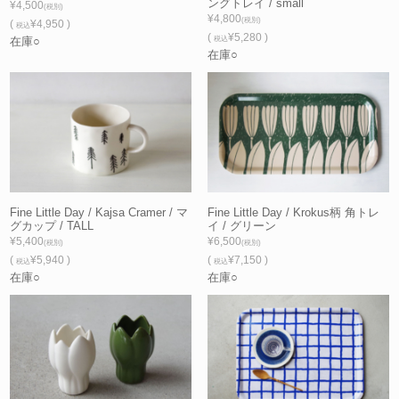
ングトレイ / small
¥4,500
(税別)
¥4,800
(税別)
(
¥4,950 )
税込
(
¥5,280 )
在庫○
税込
在庫○
Fine Little Day / Kajsa Cramer / マ
Fine Little Day / Krokus柄 角トレ
グカップ / TALL
イ / グリーン
¥5,400
¥6,500
(税別)
(税別)
(
¥5,940 )
(
¥7,150 )
税込
税込
在庫○
在庫○