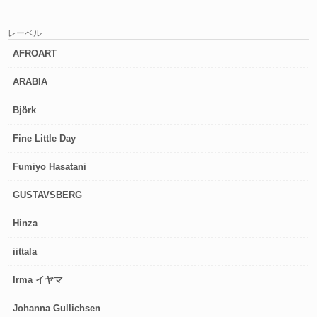
レーベル
AFROART
ARABIA
Björk
Fine Little Day
Fumiyo Hasatani
GUSTAVSBERG
Hinza
iittala
Irma イヤマ
Johanna Gullichsen