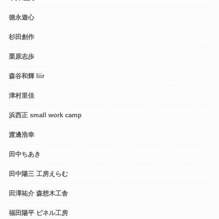
徳永遊心
杉田創作
栗原志歩
森谷和輝 liir
津村里佳
浜西正 small work camp
渡邊浩幸
田中ちあき
田中陽三 工房えらむ
田澤祐介 森想木工舎
福田陽平 ピネル工房