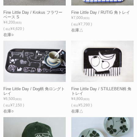
Fine Little Day / Krokus フラワー
Fine Little Day / RUTIG 角トレイ
ベース S
¥7,000
(税別)
¥4,200
(税別)
(
¥7,700 )
税込
(
¥4,620 )
税込
在庫△
在庫○
Fine Little Day / Dog柄 角ロングト
Fine Little Day / STILLEBEN柄 角
レイ
トレイ
¥6,500
¥4,800
(税別)
(税別)
(
¥7,150 )
(
¥5,280 )
税込
税込
在庫○
在庫△