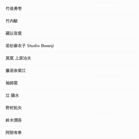
竹俣勇壱
竹内駿
羅以音窯
若杉麻衣子 Studio Bwanji
莫窯 上原治夫
藤居奈菜江
袖師窯
辻 陽水
野村拓矢
鈴木潤吾
阿部有希