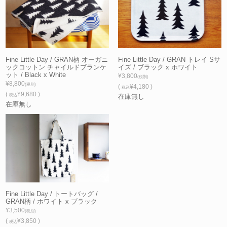
Fine Little Day / GRAN柄 オーガニ
Fine Little Day / GRAN トレイ Sサ
ックコットン チャイルドブランケ
イズ / ブラック x ホワイト
ット / Black x White
¥3,800
(税別)
¥8,800
(税別)
(
¥4,180 )
税込
(
¥9,680 )
税込
在庫無し
在庫無し
Fine Little Day / トートバッグ /
GRAN柄 / ホワイト x ブラック
¥3,500
(税別)
(
¥3,850 )
税込