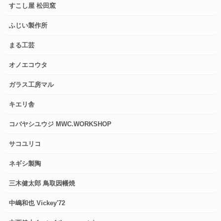
すこし屋 松田窯
ふじい製作所
まる工芸
オノエコウタ
ガラス工房マル
キエリ舎
コバヤシユウジ MWC.WORKSHOP
サコユリコ
ネギシ製陶
三木健太郎 鳥取因幡焼
中嶋和也 Vickey'72