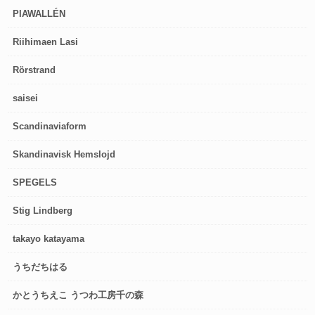
PIAWALLÉN
Riihimaen Lasi
Rörstrand
saisei
Scandinaviaform
Skandinavisk Hemslojd
SPEGELS
Stig Lindberg
takayo katayama
うちだちはる
かとうちえこ うつわ工房千の森