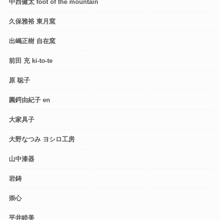
中西健太 foot of the mountain
久保雅裕 東月窯
出嶋正樹 自在窯
前田 充 ki-to-te
原 聡子
圓鍔由紀子 en
大家具子
大野なつみ ヨシロ工房
山中漆器
岩鋳
崇心
平井睦美