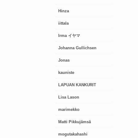
Hinza
iittala
Irma イヤマ
Johanna Gullichsen
Jonas
kauniste
LAPUAN KANKURIT
Lisa Lason
marimekko
Matti Pikkujämsä
mogutakahashi