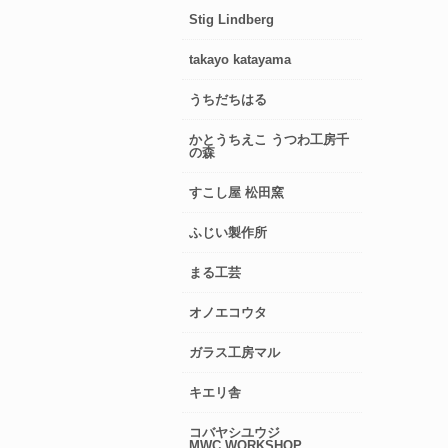
Stig Lindberg
takayo katayama
うちだちはる
かとうちえこ うつわ工房千
の森
すこし屋 松田窯
ふじい製作所
まる工芸
オノエコウタ
ガラス工房マル
キエリ舎
コバヤシユウジ
MWC.WORKSHOP