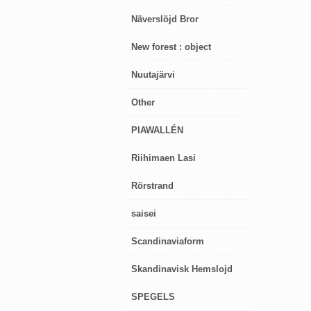
Näverslöjd Bror
New forest : object
Nuutajärvi
Other
PIAWALLÉN
Riihimaen Lasi
Rörstrand
saisei
Scandinaviaform
Skandinavisk Hemslojd
SPEGELS