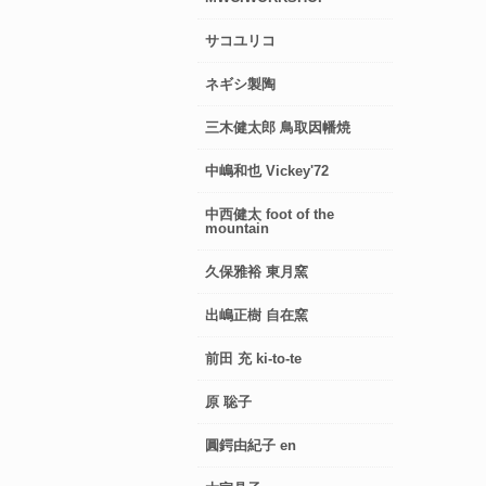
サコユリコ
ネギシ製陶
三木健太郎 鳥取因幡焼
中嶋和也 Vickey'72
中西健太 foot of the
mountain
久保雅裕 東月窯
出嶋正樹 自在窯
前田 充 ki-to-te
原 聡子
圓鍔由紀子 en