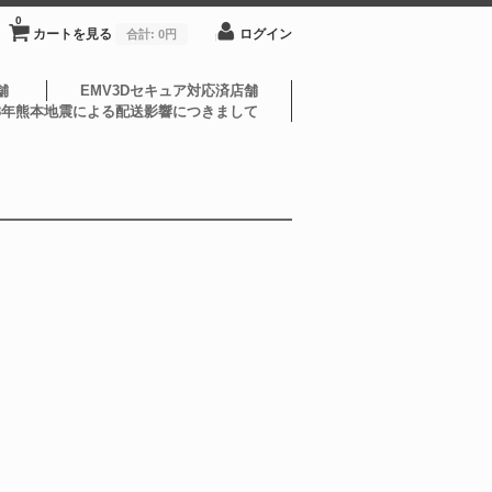
0
カートを見る
ログイン
合計:
0円
舗
EMV3Dセキュア対応済店舗
8年熊本地震による配送影響につきまして