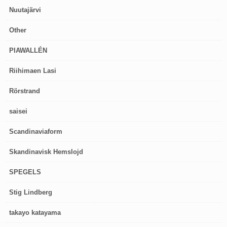
Nuutajärvi
Other
PIAWALLÉN
Riihimaen Lasi
Rörstrand
saisei
Scandinaviaform
Skandinavisk Hemslojd
SPEGELS
Stig Lindberg
takayo katayama