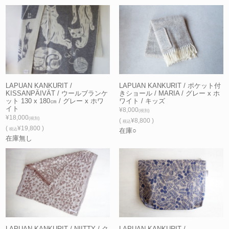
LAPUAN KANKURIT /
LAPUAN KANKURIT / ポケット付
KISSANPÄIVÄT / ウールブランケ
きショール / MARIA / グレー x ホ
ット 130 x 180㎝ / グレー x ホワ
ワイト / キッズ
イト
¥8,000
(税別)
¥18,000
(税別)
(
¥8,800 )
税込
(
¥19,800 )
税込
在庫○
在庫無し
LAPUAN KANKURIT / NIITTY / ク
LAPUAN KANKURIT /