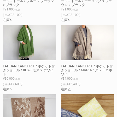
ールストール / ブルー x ブラウン
ールストール / テラコッタ x ブラ
x ブラック
ウン x ブラック
¥21,000
¥21,000
(税別)
(税別)
(
¥23,100 )
(
¥23,100 )
税込
税込
在庫○
在庫○
LAPUAN KANKURIT / ポケット付
LAPUAN KANKURIT / ポケット付
きショール / IIDA / モス x ホワイ
きショール / MARIA / グレー x ホ
ト
ワイト
¥16,000
¥14,000
(税別)
(税別)
(
¥17,600 )
(
¥15,400 )
税込
税込
在庫○
在庫△