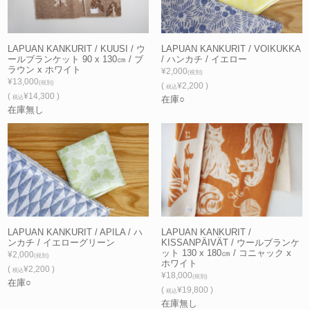
LAPUAN KANKURIT / KUUSI / ウ
LAPUAN KANKURIT / VOIKUKKA
ールブランケット 90 x 130㎝ / ブ
/ ハンカチ / イエロー
ラウン x ホワイト
¥2,000
(税別)
¥13,000
(税別)
(
¥2,200 )
税込
(
¥14,300 )
税込
在庫○
在庫無し
LAPUAN KANKURIT / APILA / ハ
LAPUAN KANKURIT /
ンカチ / イエローグリーン
KISSANPÄIVÄT / ウールブランケ
ット 130 x 180㎝ / コニャック x
¥2,000
(税別)
ホワイト
(
¥2,200 )
税込
¥18,000
(税別)
在庫○
(
¥19,800 )
税込
在庫無し