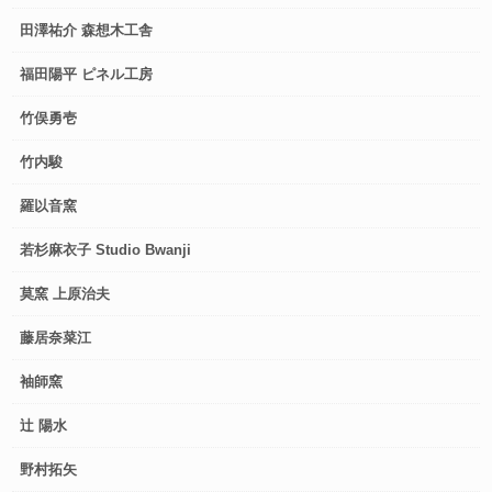
田澤祐介 森想木工舎
福田陽平 ピネル工房
竹俣勇壱
竹内駿
羅以音窯
若杉麻衣子 Studio Bwanji
莫窯 上原治夫
藤居奈菜江
袖師窯
辻 陽水
野村拓矢