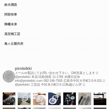
鈴木潤吾
阿部有希
降幡未来
高安桐工芸
鳥ヶ丘製作所
piroleikki
メールor電話にてお問い合わせ下さい。DM見落とします
□
@piroleikki 本店/北欧雑貨
11-17時 水曜日定休
info@piroleikki.com
082-246-7505
広島市中区大手町2-5-9-201
□
@pierlokki 工芸品
中区本川町2-5-12鳥越ビル3F
□