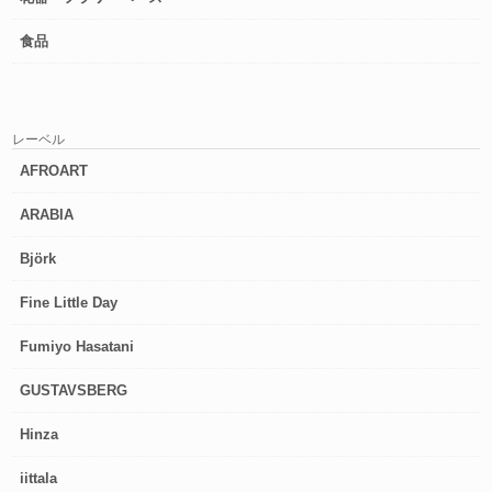
食品
レーベル
AFROART
ARABIA
Björk
Fine Little Day
Fumiyo Hasatani
GUSTAVSBERG
Hinza
iittala