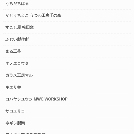
うちだちはる
かとうちえこ うつわ工房千の森
すこし屋 松田窯
ふじい製作所
まる工芸
オノエコウタ
ガラス工房マル
キエリ舎
コバヤシユウジ MWC.WORKSHOP
サコユリコ
ネギシ製陶