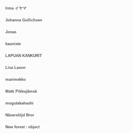
Irma イヤマ
Johanna Gullichsen
Jonas
kauniste
LAPUAN KANKURIT
Lisa Lason
marimekko
Matti Pikkujämsä
mogutakahashi
Näverslöjd Bror
New forest : object