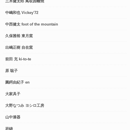
三木健太郎 鳥取因幡焼
中嶋和也 Vickey'72
中西健太 foot of the mountain
久保雅裕 東月窯
出嶋正樹 自在窯
前田 充 ki-to-te
原 聡子
圓鍔由紀子 en
大家具子
大野なつみ ヨシロ工房
山中漆器
岩鋳