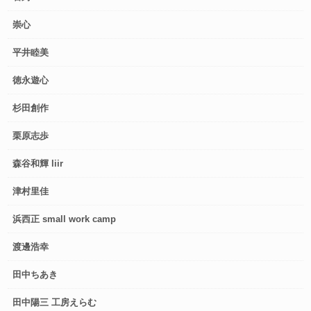
崇心
平井睦美
徳永遊心
杉田創作
栗原志歩
森谷和輝 liir
津村里佳
浜西正 small work camp
渡邊浩幸
田中ちあき
田中陽三 工房えらむ