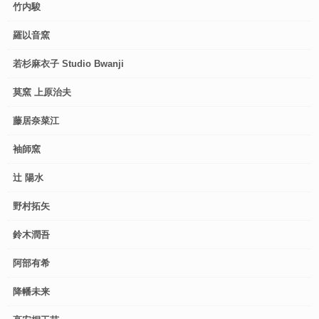
竹内駿
羅以音窯
若杉麻衣子 Studio Bwanji
莫窯 上原治夫
藤居奈菜江
袖師窯
辻 陽水
野村拓矢
鈴木潤吾
阿部有希
降幡未来