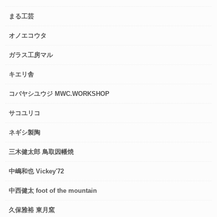
まる工芸
オノエコウタ
ガラス工房マル
キエリ舎
コバヤシユウジ MWC.WORKSHOP
サコユリコ
ネギシ製陶
三木健太郎 鳥取因幡焼
中嶋和也 Vickey'72
中西健太 foot of the mountain
久保雅裕 東月窯