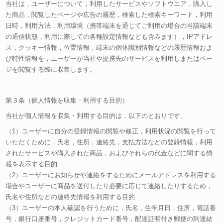
当社は，ユーザーについて，利用したサービスやソフトウエア，購入し
た商品，閲覧したページや広告の履歴，検索した検索キーワード，利用
日時，利用方法，利用環境（携帯端末を通じてご利用の場合の当該端末
の通信状態，利用に際しての各種設定情報なども含みます），IPアドレ
ス，クッキー情報，位置情報，端末の個体識別情報などの履歴情報およ
び特性情報を，ユーザーが当社や提携先のサービスを利用しまたはペー
ジを閲覧する際に収集します。
第３条（個人情報を収集・利用する目的）
当社が個人情報を収集・利用する目的は，以下のとおりです。
（1）ユーザーに自分の登録情報の閲覧や修正，利用状況の閲覧を行って
いただくために，氏名，住所，連絡先，支払方法などの登録情報，利用
されたサービスや購入された商品，およびそれらの代金などに関する情
報を表示する目的
（2）ユーザーにお知らせや連絡をするためにメールアドレスを利用する
場合やユーザーに商品を送付したり必要に応じて連絡したりするため，
氏名や住所などの連絡先情報を利用する目的
（3）ユーザーの本人確認を行うために，氏名，生年月日，住所，電話番
号，銀行口座番号，クレジットカード番号，配達証明付き郵便の到達結