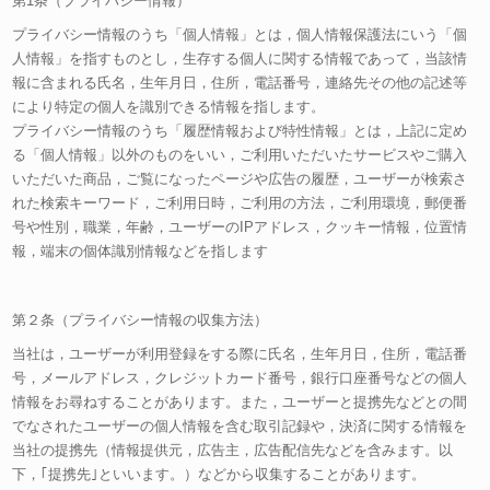
第1条（プライバシー情報）
プライバシー情報のうち「個人情報」とは，個人情報保護法にいう「個
人情報」を指すものとし，生存する個人に関する情報であって，当該情
報に含まれる氏名，生年月日，住所，電話番号，連絡先その他の記述等
により特定の個人を識別できる情報を指します。
プライバシー情報のうち「履歴情報および特性情報」とは，上記に定め
る「個人情報」以外のものをいい，ご利用いただいたサービスやご購入
いただいた商品，ご覧になったページや広告の履歴，ユーザーが検索さ
れた検索キーワード，ご利用日時，ご利用の方法，ご利用環境，郵便番
号や性別，職業，年齢，ユーザーのIPアドレス，クッキー情報，位置情
報，端末の個体識別情報などを指します
第２条（プライバシー情報の収集方法）
当社は，ユーザーが利用登録をする際に氏名，生年月日，住所，電話番
号，メールアドレス，クレジットカード番号，銀行口座番号などの個人
情報をお尋ねすることがあります。また，ユーザーと提携先などとの間
でなされたユーザーの個人情報を含む取引記録や，決済に関する情報を
当社の提携先（情報提供元，広告主，広告配信先などを含みます。以
下，｢提携先｣といいます。）などから収集することがあります。