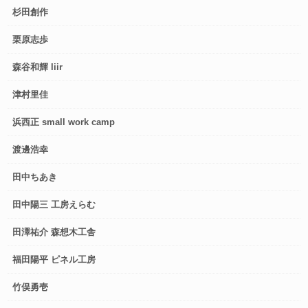
杉田創作
栗原志歩
森谷和輝 liir
津村里佳
浜西正 small work camp
渡邊浩幸
田中ちあき
田中陽三 工房えらむ
田澤祐介 森想木工舎
福田陽平 ピネル工房
竹俣勇壱