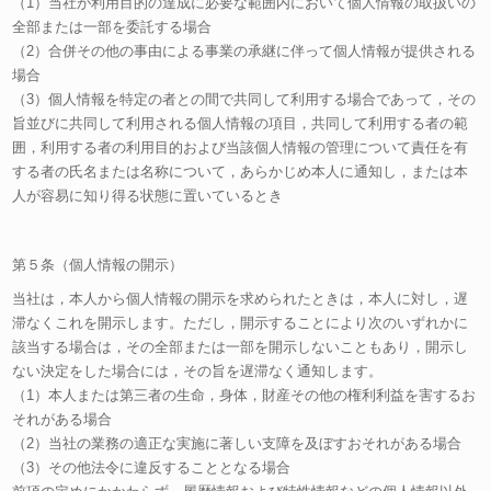
（1）当社が利用目的の達成に必要な範囲内において個人情報の取扱いの
全部または一部を委託する場合
（2）合併その他の事由による事業の承継に伴って個人情報が提供される
場合
（3）個人情報を特定の者との間で共同して利用する場合であって，その
旨並びに共同して利用される個人情報の項目，共同して利用する者の範
囲，利用する者の利用目的および当該個人情報の管理について責任を有
する者の氏名または名称について，あらかじめ本人に通知し，または本
人が容易に知り得る状態に置いているとき
第５条（個人情報の開示）
当社は，本人から個人情報の開示を求められたときは，本人に対し，遅
滞なくこれを開示します。ただし，開示することにより次のいずれかに
該当する場合は，その全部または一部を開示しないこともあり，開示し
ない決定をした場合には，その旨を遅滞なく通知します。
（1）本人または第三者の生命，身体，財産その他の権利利益を害するお
それがある場合
（2）当社の業務の適正な実施に著しい支障を及ぼすおそれがある場合
（3）その他法令に違反することとなる場合