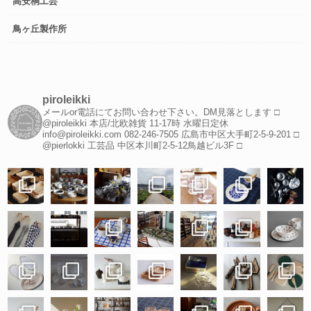
高安桐工芸
鳥ヶ丘製作所
piroleikki
メールor電話にてお問い合わせ下さい。DM見落とします
□
@piroleikki 本店/北欧雑貨
11-17時 水曜日定休
info@piroleikki.com
082-246-7505
広島市中区大手町2-5-9-201
□
@pierlokki 工芸品
中区本川町2-5-12鳥越ビル3F
□