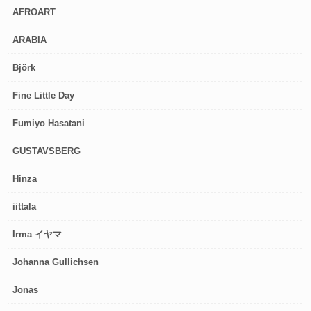
AFROART
ARABIA
Björk
Fine Little Day
Fumiyo Hasatani
GUSTAVSBERG
Hinza
iittala
Irma イヤマ
Johanna Gullichsen
Jonas