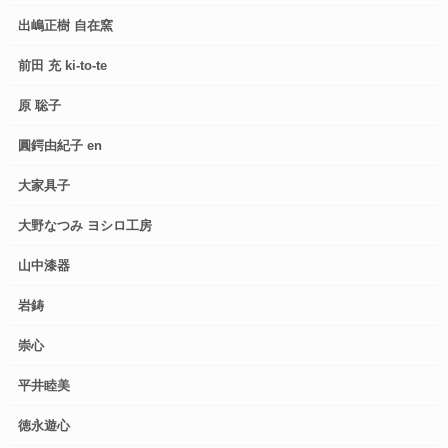
出嶋正樹 自在窯
前田 充 ki-to-te
原 聡子
圓鍔由紀子 en
大家具子
大野なつみ ヨシロ工房
山中漆器
岩鋳
崇心
平井睦美
徳永遊心