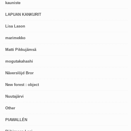
kauniste
LAPUAN KANKURIT
Lisa Lason
marimekko
Matti Pikkujämsä
mogutakahashi
Näverslöjd Bror
New forest : object
Nuutajärvi
Other
PIAWALLÉN