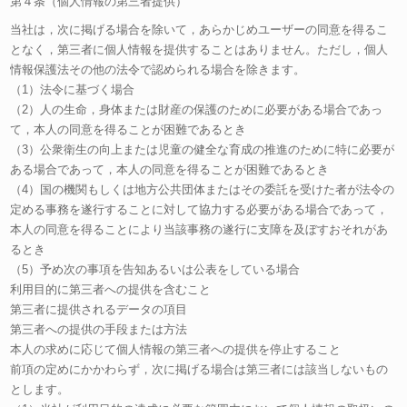
第４条（個人情報の第三者提供）
当社は，次に掲げる場合を除いて，あらかじめユーザーの同意を得るこ
となく，第三者に個人情報を提供することはありません。ただし，個人
情報保護法その他の法令で認められる場合を除きます。
（1）法令に基づく場合
（2）人の生命，身体または財産の保護のために必要がある場合であっ
て，本人の同意を得ることが困難であるとき
（3）公衆衛生の向上または児童の健全な育成の推進のために特に必要が
ある場合であって，本人の同意を得ることが困難であるとき
（4）国の機関もしくは地方公共団体またはその委託を受けた者が法令の
定める事務を遂行することに対して協力する必要がある場合であって，
本人の同意を得ることにより当該事務の遂行に支障を及ぼすおそれがあ
るとき
（5）予め次の事項を告知あるいは公表をしている場合
利用目的に第三者への提供を含むこと
第三者に提供されるデータの項目
第三者への提供の手段または方法
本人の求めに応じて個人情報の第三者への提供を停止すること
前項の定めにかかわらず，次に掲げる場合は第三者には該当しないもの
とします。