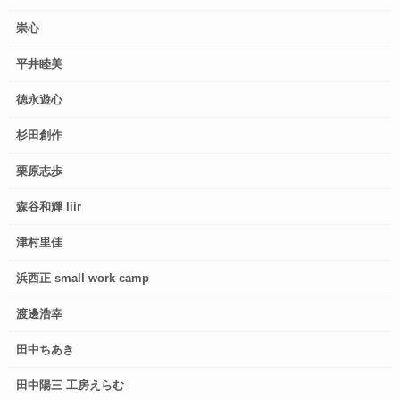
崇心
平井睦美
徳永遊心
杉田創作
栗原志歩
森谷和輝 liir
津村里佳
浜西正 small work camp
渡邊浩幸
田中ちあき
田中陽三 工房えらむ