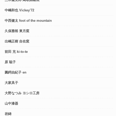
中嶋和也 Vickey'72
中西健太 foot of the mountain
久保雅裕 東月窯
出嶋正樹 自在窯
前田 充 ki-to-te
原 聡子
圓鍔由紀子 en
大家具子
大野なつみ ヨシロ工房
山中漆器
岩鋳