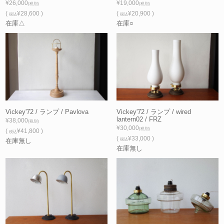
¥26,000
¥19,000
(税別)
(税別)
(
¥28,600 )
(
¥20,900 )
税込
税込
在庫△
在庫○
Vickey'72 / ランプ / Pavlova
Vickey'72 / ランプ / wired
lantern02 / FRZ
¥38,000
(税別)
¥30,000
(税別)
(
¥41,800 )
税込
(
¥33,000 )
在庫無し
税込
在庫無し