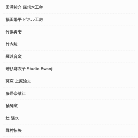
田澤祐介 森想木工舎
福田陽平 ピネル工房
竹俣勇壱
竹内駿
羅以音窯
若杉麻衣子 Studio Bwanji
莫窯 上原治夫
藤居奈菜江
袖師窯
辻 陽水
野村拓矢