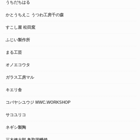
うちだちはる
かとうちえこ うつわ工房千の森
すこし屋 松田窯
ふじい製作所
まる工芸
オノエコウタ
ガラス工房マル
キエリ舎
コバヤシユウジ MWC.WORKSHOP
サコユリコ
ネギシ製陶
三木健太郎 鳥取因幡焼