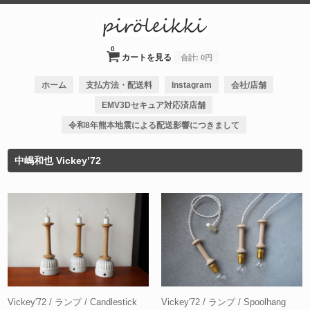
0
カートを見る
合計:
0円
ホーム
支払方法・配送料
Instagram
会社/店舗
EMV3Dセキュア対応済店舗
令和8年熊本地震による配送影響につきまして
中嶋和也 Vickey’72
Vickey'72 / ランプ / Candlestick
Vickey'72 / ランプ / Spoolhang