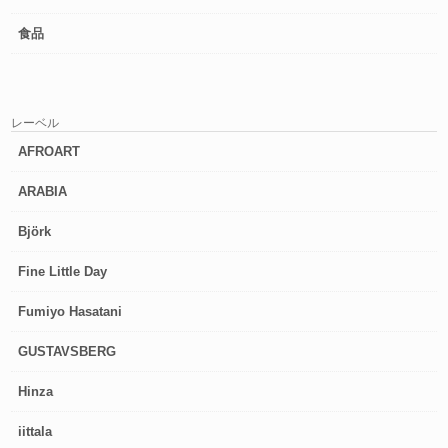
食品
レーベル
AFROART
ARABIA
Björk
Fine Little Day
Fumiyo Hasatani
GUSTAVSBERG
Hinza
iittala