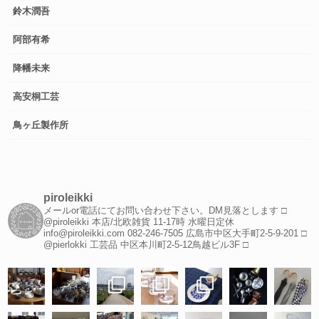
鈴木潤吾
阿部有希
降幡未来
高安桐工芸
鳥ヶ丘製作所
piroleikki
メールor電話にてお問い合わせ下さい。DM見落とします
□
@piroleikki 本店/北欧雑貨
11-17時 水曜日定休
info@piroleikki.com
082-246-7505
広島市中区大手町2-5-9-201
□
@pierlokki 工芸品
中区本川町2-5-12鳥越ビル3F
□