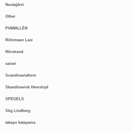
Nuutajärvi
Other
PIAWALLÉN
Riihimaen Lasi
Rörstrand
saisei
Scandinaviaform
Skandinavisk Hemslojd
SPEGELS
Stig Lindberg
takayo katayama