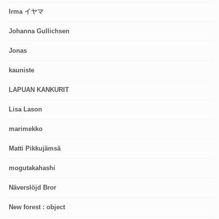
Irma イヤマ
Johanna Gullichsen
Jonas
kauniste
LAPUAN KANKURIT
Lisa Lason
marimekko
Matti Pikkujämsä
mogutakahashi
Näverslöjd Bror
New forest : object