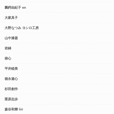
圓鍔由紀子 en
大家具子
大野なつみ ヨシロ工房
山中漆器
岩鋳
崇心
平井睦美
徳永遊心
杉田創作
栗原志歩
森谷和輝 liir