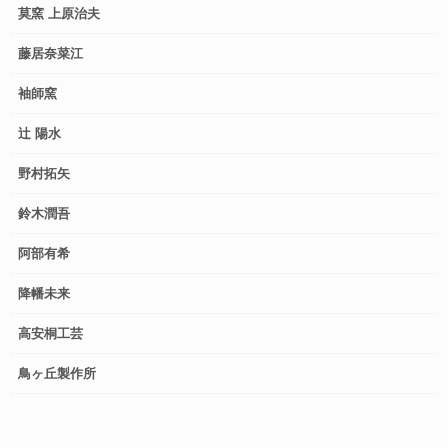
莫窯 上原治夫
藤居奈菜江
袖師窯
辻 陽水
野村拓矢
鈴木潤吾
阿部有希
降幡未来
高安桐工芸
鳥ヶ丘製作所