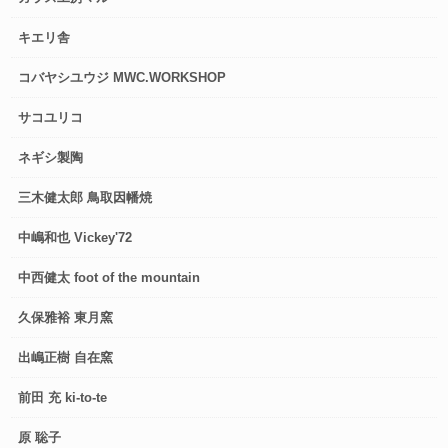
キエリ舎
コバヤシユウジ MWC.WORKSHOP
サコユリコ
ネギシ製陶
三木健太郎 鳥取因幡焼
中嶋和也 Vickey'72
中西健太 foot of the mountain
久保雅裕 東月窯
出嶋正樹 自在窯
前田 充 ki-to-te
原 聡子