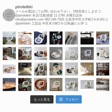
piroleikki
メールor電話にてお問い合わせ下さい。DM見落とします
□
@piroleikki 本店/北欧雑貨
11-17時 水曜日定休
info@piroleikki.com
082-246-7505
広島市中区大手町2-5-9-201
□
@pierlokki 工芸品
中区本川町2-5-12鳥越ビル3F
□
もっと見る
フォロー