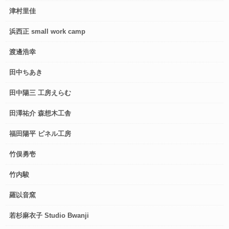
津村里佳
浜西正 small work camp
渡邊浩幸
田中ちあき
田中陽三 工房えらむ
田澤祐介 森想木工舎
福田陽平 ピネル工房
竹俣勇壱
竹内駿
羅以音窯
若杉麻衣子 Studio Bwanji