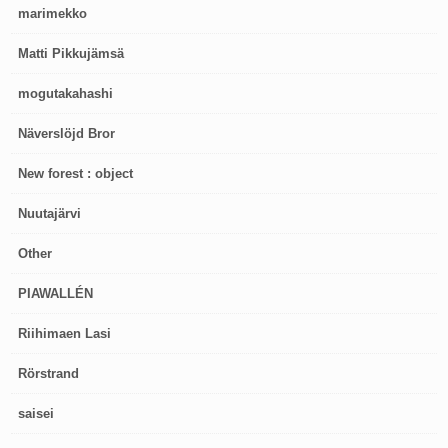
marimekko
Matti Pikkujämsä
mogutakahashi
Näverslöjd Bror
New forest : object
Nuutajärvi
Other
PIAWALLÉN
Riihimaen Lasi
Rörstrand
saisei