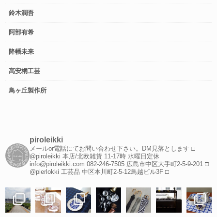
鈴木潤吾
阿部有希
降幡未来
高安桐工芸
鳥ヶ丘製作所
piroleikki
メールor電話にてお問い合わせ下さい。DM見落とします
□
@piroleikki 本店/北欧雑貨
11-17時 水曜日定休
info@piroleikki.com
082-246-7505
広島市中区大手町2-5-9-201
□
@pierlokki 工芸品
中区本川町2-5-12鳥越ビル3F
□