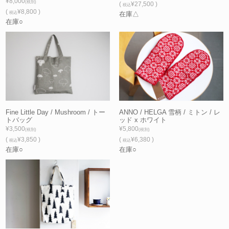
¥8,000
(税別)
(
¥27,500 )
税込
(
¥8,800 )
税込
在庫△
在庫○
Fine Little Day / Mushroom / トー
ANNO / HELGA 雪柄 / ミトン / レ
トバッグ
ッド x ホワイト
¥3,500
¥5,800
(税別)
(税別)
(
¥3,850 )
(
¥6,380 )
税込
税込
在庫○
在庫○