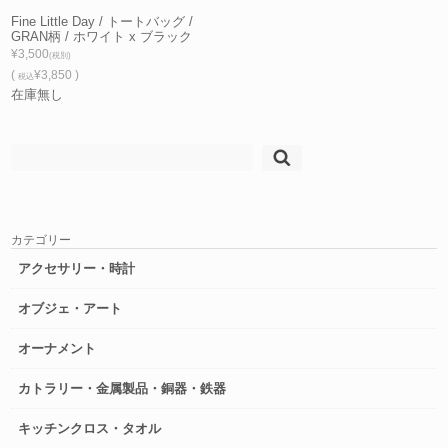
Fine Little Day / トートバッグ /
GRAN柄 / ホワイト x ブラック
¥3,500
(税別)
(
¥3,850 )
税込
在庫無し
検
索:
カテゴリー
アクセサリー・時計
オブジェ・アート
オーナメント
カトラリー・金属製品・銅器・鉄器
キッチンクロス・タオル