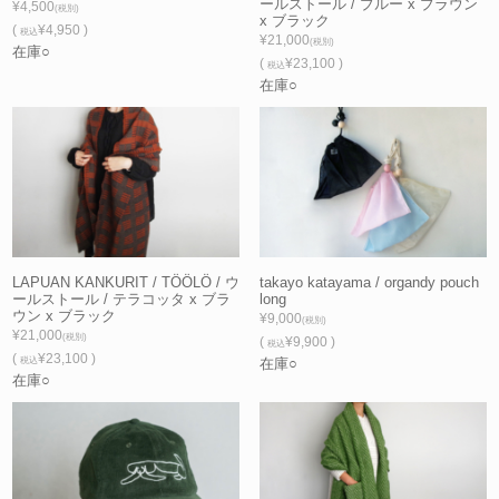
ールストール / ブルー x ブラウン
¥4,500
(税別)
x ブラック
(
¥4,950 )
税込
¥21,000
(税別)
在庫○
(
¥23,100 )
税込
在庫○
LAPUAN KANKURIT / TÖÖLÖ / ウ
takayo katayama / organdy pouch
ールストール / テラコッタ x ブラ
long
ウン x ブラック
¥9,000
(税別)
¥21,000
(税別)
(
¥9,900 )
税込
(
¥23,100 )
税込
在庫○
在庫○