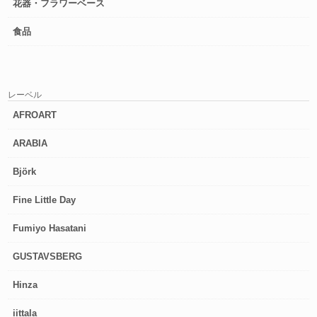
花器・フラワーベース
食品
レーベル
AFROART
ARABIA
Björk
Fine Little Day
Fumiyo Hasatani
GUSTAVSBERG
Hinza
iittala