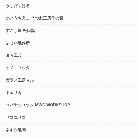
うちだちはる
かとうちえこ うつわ工房千の森
すこし屋 松田窯
ふじい製作所
まる工芸
オノエコウタ
ガラス工房マル
キエリ舎
コバヤシユウジ MWC.WORKSHOP
サコユリコ
ネギシ製陶