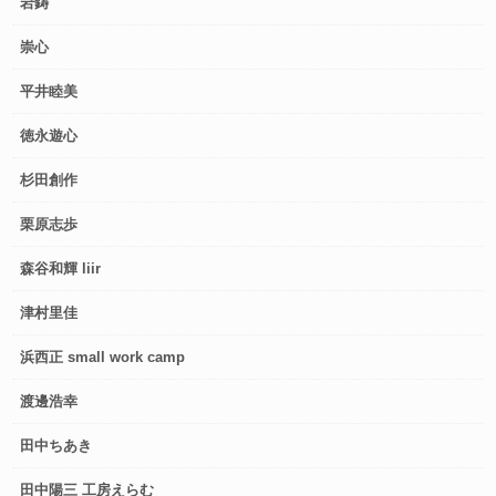
岩鋳
崇心
平井睦美
徳永遊心
杉田創作
栗原志歩
森谷和輝 liir
津村里佳
浜西正 small work camp
渡邊浩幸
田中ちあき
田中陽三 工房えらむ