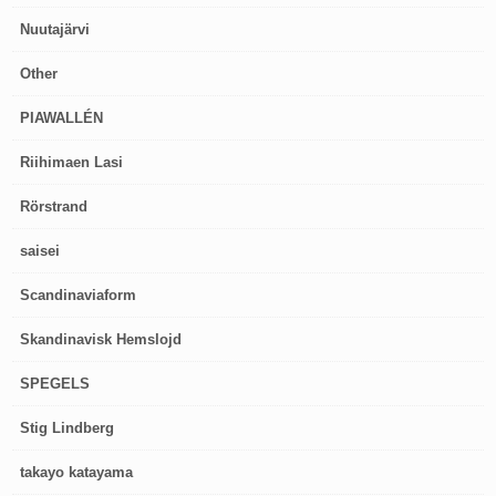
Nuutajärvi
Other
PIAWALLÉN
Riihimaen Lasi
Rörstrand
saisei
Scandinaviaform
Skandinavisk Hemslojd
SPEGELS
Stig Lindberg
takayo katayama