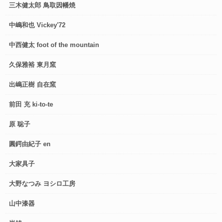
三木健太郎 鳥取因幡焼
中嶋和也 Vickey'72
中西健太 foot of the mountain
久保雅裕 東月窯
出嶋正樹 自在窯
前田 充 ki-to-te
原 聡子
圓鍔由紀子 en
大家具子
大野なつみ ヨシロ工房
山中漆器