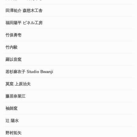
田澤祐介 森想木工舎
福田陽平 ピネル工房
竹俣勇壱
竹内駿
羅以音窯
若杉麻衣子 Studio Bwanji
莫窯 上原治夫
藤居奈菜江
袖師窯
辻 陽水
野村拓矢