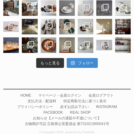
もっと見る
フォロー
HOME
マイページ・会員ログイン
会員ログアウト
支払方法・配送料
特定商取引法に基づく表示
プライバシーポリシー
必ずお読み下さい
INSTAGRAM
FACEBOOK
REAL SHOP
お知らせ【メールの遅延や不達について】
古物商許可証 広島県公安委員会 第731021900041号
© Copyright 2026. powered by Piröleikki.