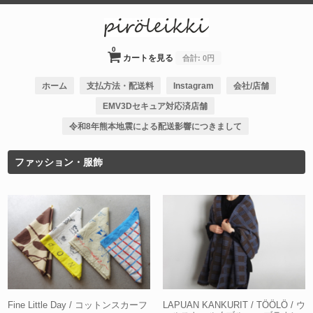
0
カートを見る
合計:
0円
ホーム
支払方法・配送料
Instagram
会社/店舗
EMV3Dセキュア対応済店舗
令和8年熊本地震による配送影響につきまして
ファッション・服飾
Fine Little Day / コットンスカーフ
LAPUAN KANKURIT / TÖÖLÖ / ウ