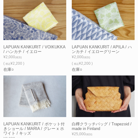
LAPUAN KANKURIT / VOIKUKKA
LAPUAN KANKURIT / APILA / ハ
/ ハンカチ / イエロー
ンカチ / イエローグリーン
¥2,000
¥2,000
(税別)
(税別)
(
¥2,200 )
(
¥2,200 )
税込
税込
在庫○
在庫○
LAPUAN KANKURIT / ポケット付
白樺クラッチバッグ / Trapezoid /
きショール / MARIA / グレー x ホ
made in Finland
ワイト / キッズ
¥25,000
(税別)