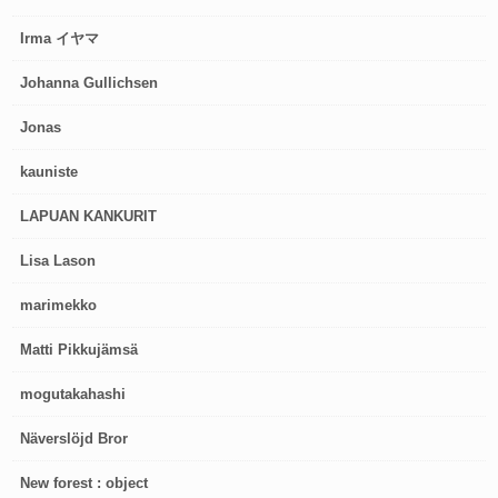
Irma イヤマ
Johanna Gullichsen
Jonas
kauniste
LAPUAN KANKURIT
Lisa Lason
marimekko
Matti Pikkujämsä
mogutakahashi
Näverslöjd Bror
New forest : object