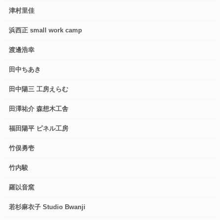
津村里佳
浜西正 small work camp
渡邊浩幸
田中ちあき
田中陽三 工房えらむ
田澤祐介 森想木工舎
福田陽平 ピネル工房
竹俣勇壱
竹内駿
羅以音窯
若杉麻衣子 Studio Bwanji