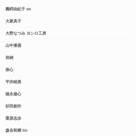
圓鍔由紀子 en
大家具子
大野なつみ ヨシロ工房
山中漆器
岩鋳
崇心
平井睦美
徳永遊心
杉田創作
栗原志歩
森谷和輝 liir