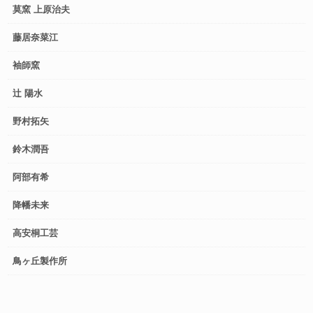
莫窯 上原治夫
藤居奈菜江
袖師窯
辻 陽水
野村拓矢
鈴木潤吾
阿部有希
降幡未来
高安桐工芸
鳥ヶ丘製作所