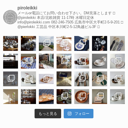
piroleikki
メールor電話にてお問い合わせ下さい。DM見落とします
□
@piroleikki 本店/北欧雑貨
11-17時 水曜日定休
info@piroleikki.com
082-246-7505
広島市中区大手町2-5-9-201
□
@pierlokki 工芸品
中区本川町2-5-12鳥越ビル3F
□
もっと見る
フォロー