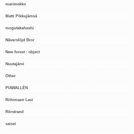
marimekko
Matti Pikkujämsä
mogutakahashi
Näverslöjd Bror
New forest : object
Nuutajärvi
Other
PIAWALLÉN
Riihimaen Lasi
Rörstrand
saisei