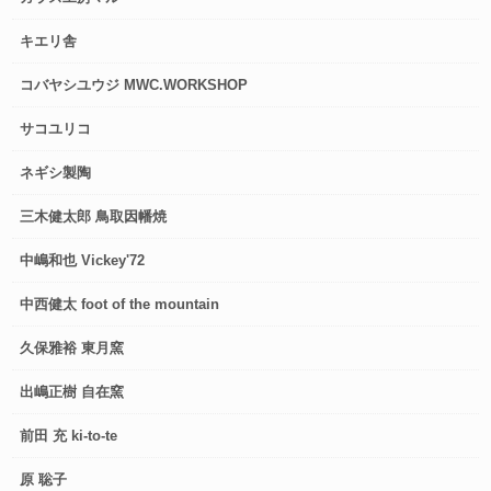
キエリ舎
コバヤシユウジ MWC.WORKSHOP
サコユリコ
ネギシ製陶
三木健太郎 鳥取因幡焼
中嶋和也 Vickey'72
中西健太 foot of the mountain
久保雅裕 東月窯
出嶋正樹 自在窯
前田 充 ki-to-te
原 聡子