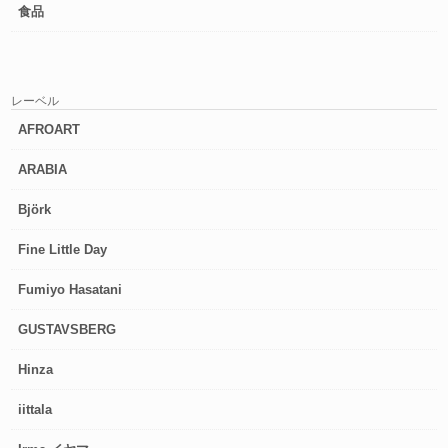
食品
レーベル
AFROART
ARABIA
Björk
Fine Little Day
Fumiyo Hasatani
GUSTAVSBERG
Hinza
iittala