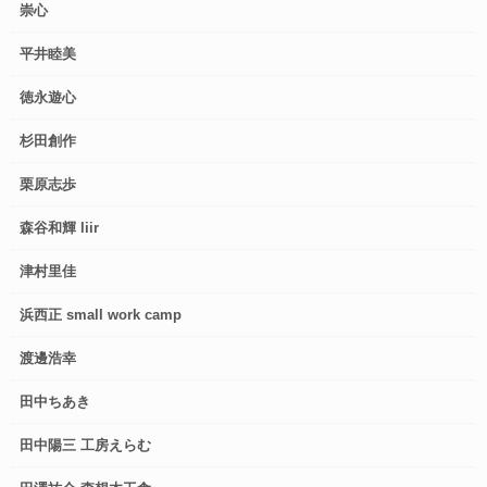
崇心
平井睦美
徳永遊心
杉田創作
栗原志歩
森谷和輝 liir
津村里佳
浜西正 small work camp
渡邊浩幸
田中ちあき
田中陽三 工房えらむ