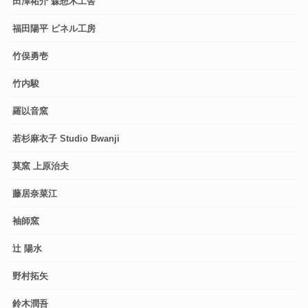
田澤祐介 森想木工舎
福田陽平 ピネル工房
竹俣勇壱
竹内駿
羅以音窯
若杉麻衣子 Studio Bwanji
莫窯 上原治夫
藤居奈菜江
袖師窯
辻 陽水
野村拓矢
鈴木潤吾