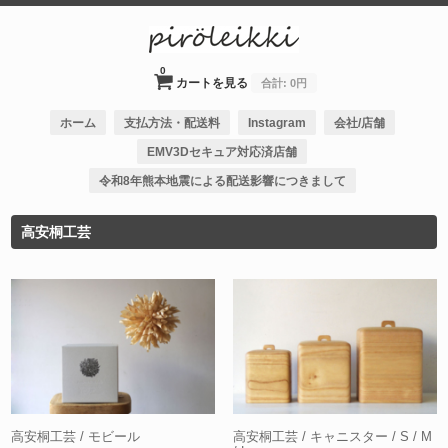
0
カートを見る
合計:
0円
ホーム
支払方法・配送料
Instagram
会社/店舗
EMV3Dセキュア対応済店舗
令和8年熊本地震による配送影響につきまして
高安桐工芸
高安桐工芸 / モビール
高安桐工芸 / キャニスター / S / M