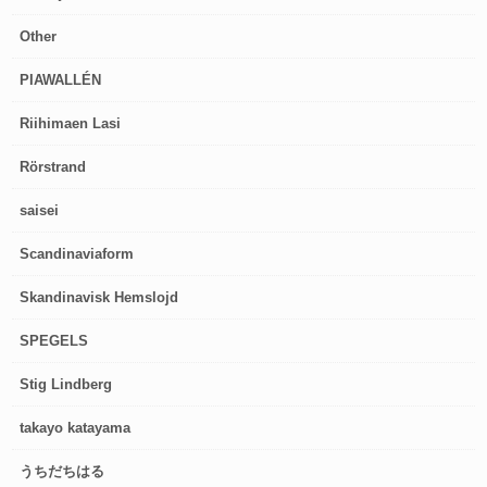
Other
PIAWALLÉN
Riihimaen Lasi
Rörstrand
saisei
Scandinaviaform
Skandinavisk Hemslojd
SPEGELS
Stig Lindberg
takayo katayama
うちだちはる