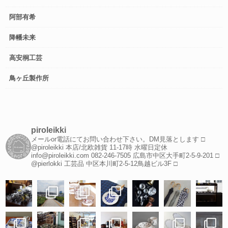
阿部有希
降幡未来
高安桐工芸
鳥ヶ丘製作所
piroleikki
メールor電話にてお問い合わせ下さい。DM見落とします
□
@piroleikki 本店/北欧雑貨
11-17時 水曜日定休
info@piroleikki.com
082-246-7505
広島市中区大手町2-5-9-201
□
@pierlokki 工芸品
中区本川町2-5-12鳥越ビル3F
□