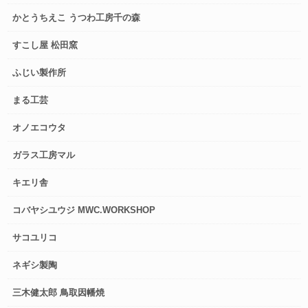
かとうちえこ うつわ工房千の森
すこし屋 松田窯
ふじい製作所
まる工芸
オノエコウタ
ガラス工房マル
キエリ舎
コバヤシユウジ MWC.WORKSHOP
サコユリコ
ネギシ製陶
三木健太郎 鳥取因幡焼