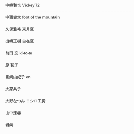
中嶋和也 Vickey'72
中西健太 foot of the mountain
久保雅裕 東月窯
出嶋正樹 自在窯
前田 充 ki-to-te
原 聡子
圓鍔由紀子 en
大家具子
大野なつみ ヨシロ工房
山中漆器
岩鋳