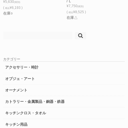
/ L
¥5,630
(税別)
¥7,750
(税別)
(
¥6,193 )
税込
(
¥8,525 )
在庫○
税込
在庫△
検
索:
カテゴリー
アクセサリー・時計
オブジェ・アート
オーナメント
カトラリー・金属製品・銅器・鉄器
キッチンクロス・タオル
キッチン用品