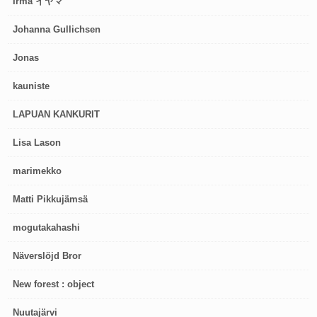
Irma イヤマ
Johanna Gullichsen
Jonas
kauniste
LAPUAN KANKURIT
Lisa Lason
marimekko
Matti Pikkujämsä
mogutakahashi
Näverslöjd Bror
New forest : object
Nuutajärvi