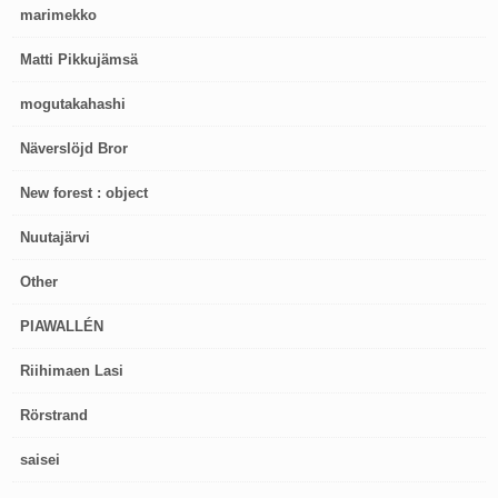
marimekko
Matti Pikkujämsä
mogutakahashi
Näverslöjd Bror
New forest : object
Nuutajärvi
Other
PIAWALLÉN
Riihimaen Lasi
Rörstrand
saisei