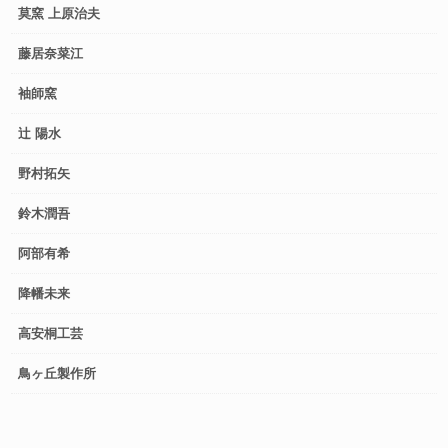
莫窯 上原治夫
藤居奈菜江
袖師窯
辻 陽水
野村拓矢
鈴木潤吾
阿部有希
降幡未来
高安桐工芸
鳥ヶ丘製作所