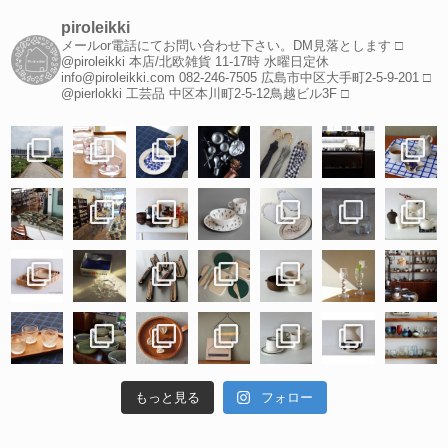
piroleikki
メールor電話にてお問い合わせ下さい。DM見落とします
□
@piroleikki 本店/北欧雑貨
11-17時 水曜日定休
info@piroleikki.com
082-246-7505
広島市中区大手町2-5-9-201
□
@pierlokki 工芸品
中区本川町2-5-12鳥越ビル3F
□
もっと見る
フォロー