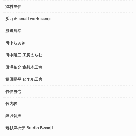
津村里佳
浜西正 small work camp
渡邊浩幸
田中ちあき
田中陽三 工房えらむ
田澤祐介 森想木工舎
福田陽平 ピネル工房
竹俣勇壱
竹内駿
羅以音窯
若杉麻衣子 Studio Bwanji