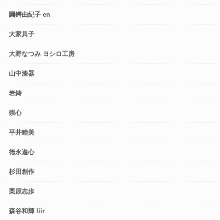
圓鍔由紀子 en
大家具子
大野なつみ ヨシロ工房
山中漆器
岩鋳
崇心
平井睦美
徳永遊心
杉田創作
栗原志歩
森谷和輝 liir