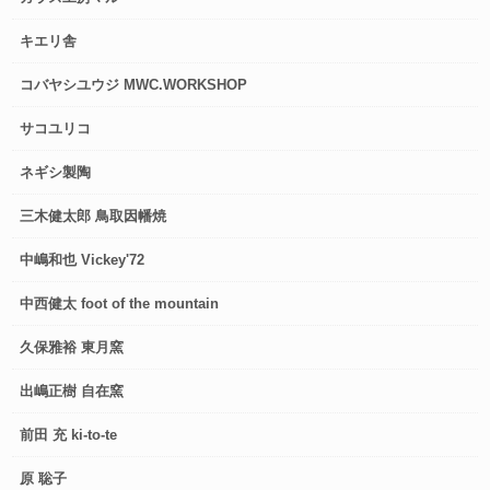
キエリ舎
コバヤシユウジ MWC.WORKSHOP
サコユリコ
ネギシ製陶
三木健太郎 鳥取因幡焼
中嶋和也 Vickey'72
中西健太 foot of the mountain
久保雅裕 東月窯
出嶋正樹 自在窯
前田 充 ki-to-te
原 聡子