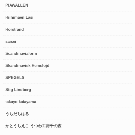
PIAWALLÉN
Riihimaen Lasi
Rörstrand
saisei
Scandinaviaform
Skandinavisk Hemslojd
SPEGELS
Stig Lindberg
takayo katayama
うちだちはる
かとうちえこ うつわ工房千の森