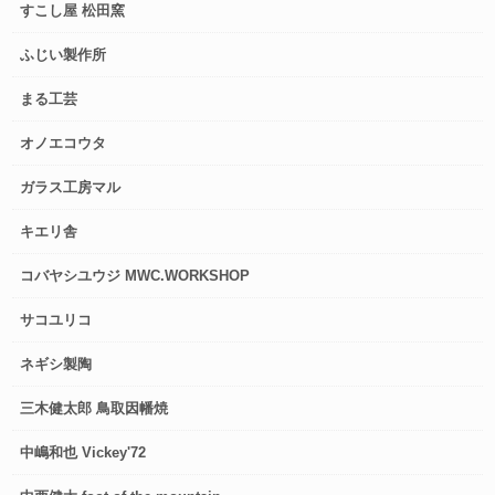
すこし屋 松田窯
ふじい製作所
まる工芸
オノエコウタ
ガラス工房マル
キエリ舎
コバヤシユウジ MWC.WORKSHOP
サコユリコ
ネギシ製陶
三木健太郎 鳥取因幡焼
中嶋和也 Vickey'72