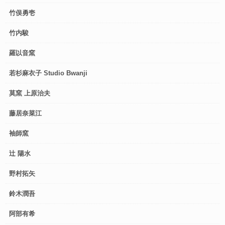
竹俣勇壱
竹内駿
羅以音窯
若杉麻衣子 Studio Bwanji
莫窯 上原治夫
藤居奈菜江
袖師窯
辻 陽水
野村拓矢
鈴木潤吾
阿部有希