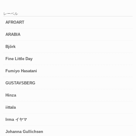
レーベル
AFROART
ARABIA
Björk
Fine Little Day
Fumiyo Hasatani
GUSTAVSBERG
Hinza
iittala
Irma イヤマ
Johanna Gullichsen