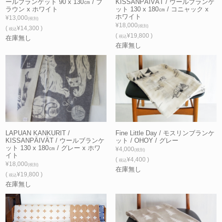
ールブランケット 90 x 130㎝ / ブ
KISSANPÄIVÄT / ウールブランケ
ラウン x ホワイト
ット 130 x 180㎝ / コニャック x
ホワイト
¥13,000
(税別)
¥18,000
(税別)
(
¥14,300 )
税込
(
¥19,800 )
在庫無し
税込
在庫無し
LAPUAN KANKURIT /
Fine Little Day / モスリンブランケ
KISSANPÄIVÄT / ウールブランケ
ット / OHOY / グレー
ット 130 x 180㎝ / グレー x ホワ
¥4,000
(税別)
イト
(
¥4,400 )
税込
¥18,000
(税別)
在庫無し
(
¥19,800 )
税込
在庫無し