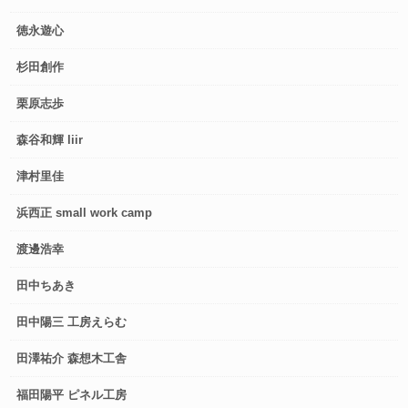
徳永遊心
杉田創作
栗原志歩
森谷和輝 liir
津村里佳
浜西正 small work camp
渡邊浩幸
田中ちあき
田中陽三 工房えらむ
田澤祐介 森想木工舎
福田陽平 ピネル工房