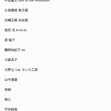
中西健太 foot of the mountain
久保雅裕 東月窯
出嶋正樹 自在窯
前田 充 ki-to-te
原 聡子
圓鍔由紀子 en
大家具子
大野なつみ ヨシロ工房
山中漆器
岩鋳
崇心
平井睦美