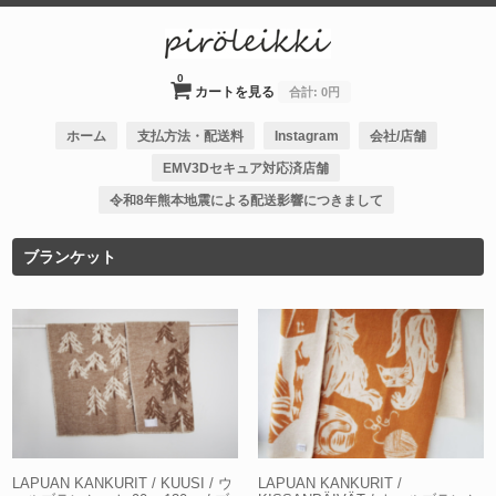
0
カートを見る
合計:
0円
ホーム
支払方法・配送料
Instagram
会社/店舗
EMV3Dセキュア対応済店舗
令和8年熊本地震による配送影響につきまして
ブランケット
LAPUAN KANKURIT / KUUSI / ウ
LAPUAN KANKURIT /