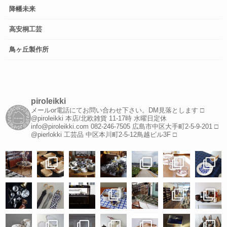
降幡未来
高安桐工芸
鳥ヶ丘製作所
piroleikki
メールor電話にてお問い合わせ下さい。DM見落とします
□
@piroleikki 本店/北欧雑貨
11-17時 水曜日定休
info@piroleikki.com
082-246-7505
広島市中区大手町2-5-9-201
□
@pierlokki 工芸品
中区本川町2-5-12鳥越ビル3F
□