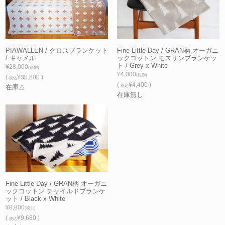
Fine Little Day / GRAN柄 オーガニ
PIAWALLEN / クロスブランケット
ックコットン モスリンブランケッ
/ キャメル
ト / Grey x White
¥28,000
(税別)
¥4,000
(税別)
(
¥30,800 )
税込
(
¥4,400 )
税込
在庫△
在庫無し
Fine Little Day / GRAN柄 オーガニ
ックコットン チャイルドブランケ
ット / Black x White
¥8,800
(税別)
(
¥9,680 )
税込