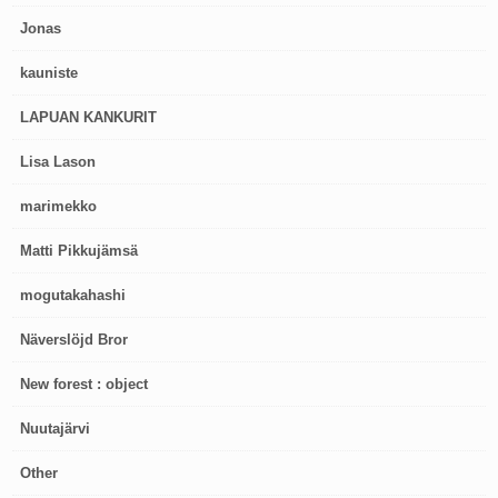
Jonas
kauniste
LAPUAN KANKURIT
Lisa Lason
marimekko
Matti Pikkujämsä
mogutakahashi
Näverslöjd Bror
New forest : object
Nuutajärvi
Other