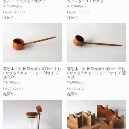
タンド ラウンド / サクラ
ャニスター L / サクラ
¥15,300
¥10,800
(税別)
(税別)
(
¥16,830 )
(
¥11,880 )
税込
税込
在庫△
在庫△
森想木工舎 田澤祐介 / 珈琲杓 中柄
森想木工舎 田澤祐介 / 珈琲杓 長柄
/ サクラ / キャニスター Mサイズ
/ サクラ / キャニスター Lサイズ 適
適合品
合品
¥4,700
¥4,800
(税別)
(税別)
(
¥5,170 )
(
¥5,280 )
税込
税込
在庫○
在庫○