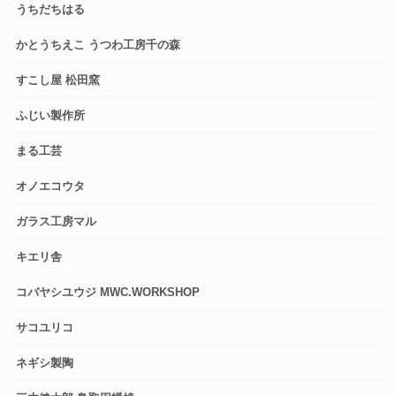
うちだちはる
かとうちえこ うつわ工房千の森
すこし屋 松田窯
ふじい製作所
まる工芸
オノエコウタ
ガラス工房マル
キエリ舎
コバヤシユウジ MWC.WORKSHOP
サコユリコ
ネギシ製陶