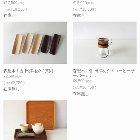
¥17,500
¥15,000
(税別)
(税別)
(
¥19,250 )
(
¥16,500 )
税込
税込
在庫△
在庫△
森想木工舎 田澤祐介 / 茶則
森想木工舎 田澤祐介 / コーヒーサ
ーバー / ナラ
¥2,500
(税別)
¥9,500
(税別)
(
¥2,750 )
税込
(
¥10,450 )
在庫無し
税込
在庫無し