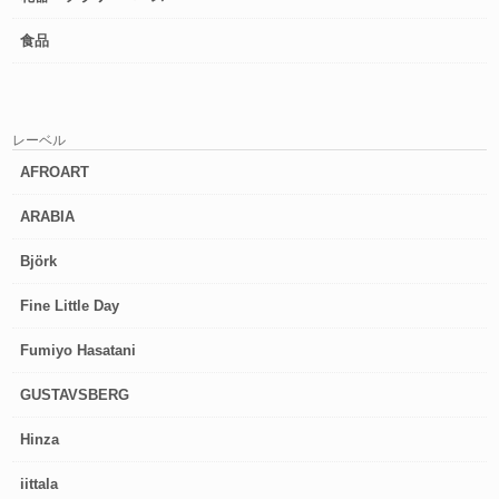
食品
レーベル
AFROART
ARABIA
Björk
Fine Little Day
Fumiyo Hasatani
GUSTAVSBERG
Hinza
iittala