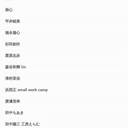
崇心
平井睦美
徳永遊心
杉田創作
栗原志歩
森谷和輝 liir
津村里佳
浜西正 small work camp
渡邊浩幸
田中ちあき
田中陽三 工房えらむ