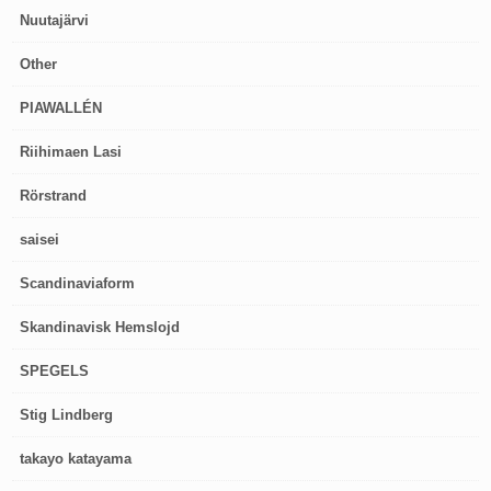
Nuutajärvi
Other
PIAWALLÉN
Riihimaen Lasi
Rörstrand
saisei
Scandinaviaform
Skandinavisk Hemslojd
SPEGELS
Stig Lindberg
takayo katayama