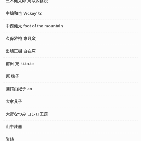
三木健太郎 鳥取因幡焼
中嶋和也 Vickey'72
中西健太 foot of the mountain
久保雅裕 東月窯
出嶋正樹 自在窯
前田 充 ki-to-te
原 聡子
圓鍔由紀子 en
大家具子
大野なつみ ヨシロ工房
山中漆器
岩鋳