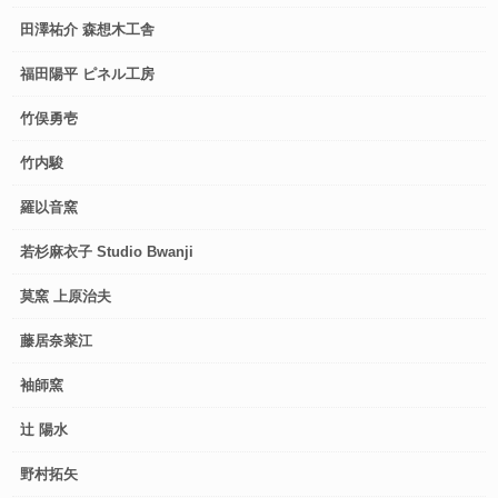
田澤祐介 森想木工舎
福田陽平 ピネル工房
竹俣勇壱
竹内駿
羅以音窯
若杉麻衣子 Studio Bwanji
莫窯 上原治夫
藤居奈菜江
袖師窯
辻 陽水
野村拓矢