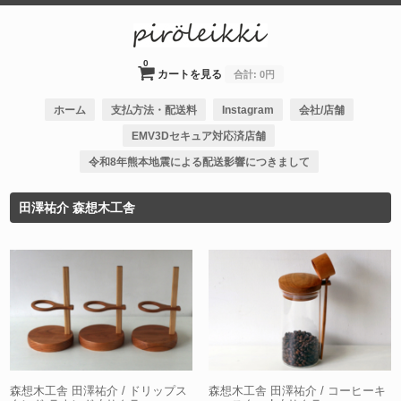
0
カートを見る
合計:
0円
ホーム
支払方法・配送料
Instagram
会社/店舗
EMV3Dセキュア対応済店舗
令和8年熊本地震による配送影響につきまして
田澤祐介 森想木工舎
森想木工舎 田澤祐介 / ドリップス
森想木工舎 田澤祐介 / コーヒーキ