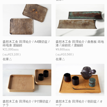
森想木工舎 田澤祐介 / A4隅切盆 /
森想木工舎 田澤祐介 / 曲敷板 蒔地
蒔地漆 濃錫錆
漆 / 緑錆吹 / 濃錫錆
¥21,000
¥9,600
(税別)
(税別)
(
¥23,100 )
(
¥10,560 )
税込
税込
在庫△
在庫△
森想木工舎 田澤祐介 / 9寸隅切盆 /
森想木工舎 田澤祐介 / 朝顔盆 / オ
ナラ
ーク