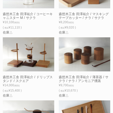
森想木工舎 田澤祐介 / コーヒーキ
森想木工舎 田澤祐介 / マスキング
ャニスター M / サクラ
テープカッター / ナラ / サクラ
¥10,100
¥8,200
(税別)
(税別)
(
¥11,110 )
(
¥9,020 )
税込
税込
在庫△
在庫△
森想木工舎 田澤祐介 / ドリップス
森想木工舎 田澤祐介 / 薄茶器 / サ
タンド / スクエア
クラ / ナラ / アンモニア燻蒸
¥14,000
¥9,700
(税別)
(税別)
(
¥15,400 )
(
¥10,670 )
税込
税込
在庫△
在庫△