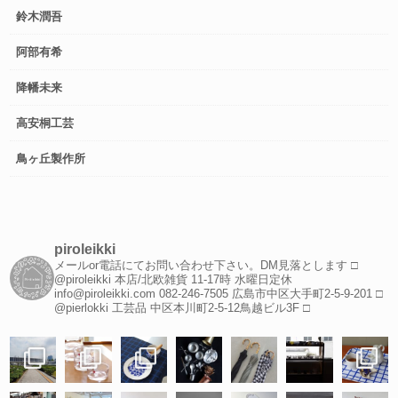
鈴木潤吾
阿部有希
降幡未来
高安桐工芸
鳥ヶ丘製作所
piroleikki
メールor電話にてお問い合わせ下さい。DM見落とします
□
@piroleikki 本店/北欧雑貨
11-17時 水曜日定休
info@piroleikki.com
082-246-7505
広島市中区大手町2-5-9-201
□
@pierlokki 工芸品
中区本川町2-5-12鳥越ビル3F
□