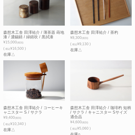
森想木工舎 田澤祐介 / 薄茶器 蒔地
森想木工舎 田澤祐介 / 茶杓
漆 / 濃錫錆 / 緑錆吹 / 黒拭漆
¥8,300
(税別)
¥15,000
(税別)
(
¥9,130 )
税込
(
¥16,500 )
税込
在庫△
在庫△
森想木工舎 田澤祐介 / コーヒーキ
森想木工舎 田澤祐介 / 珈琲杓 短柄
ャニスター S / サクラ
/ サクラ / キャニスター Sサイズ
適合品
¥9,400
(税別)
¥4,600
(税別)
(
¥10,340 )
税込
(
¥5,060 )
在庫△
税込
在庫○