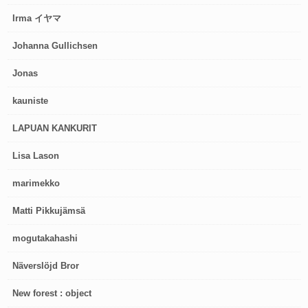
Irma イヤマ
Johanna Gullichsen
Jonas
kauniste
LAPUAN KANKURIT
Lisa Lason
marimekko
Matti Pikkujämsä
mogutakahashi
Näverslöjd Bror
New forest : object