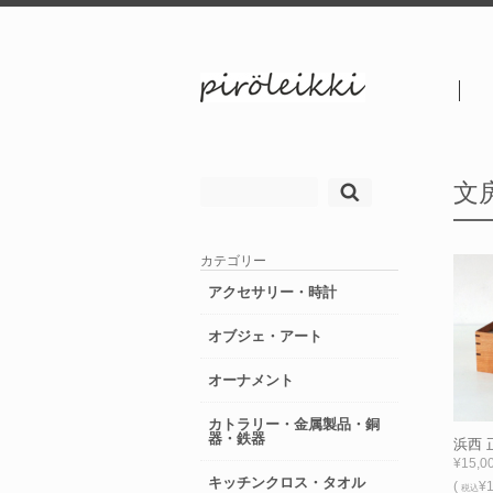
検
文
索:
カテゴリー
アクセサリー・時計
オブジェ・アート
オーナメント
カトラリー・金属製品・銅
器・鉄器
浜西 正
¥15,0
キッチンクロス・タオル
(
¥1
税込