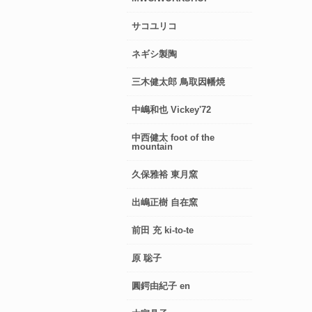
サコユリコ
ネギシ製陶
三木健太郎 鳥取因幡焼
中嶋和也 Vickey'72
中西健太 foot of the
mountain
久保雅裕 東月窯
出嶋正樹 自在窯
前田 充 ki-to-te
原 聡子
圓鍔由紀子 en