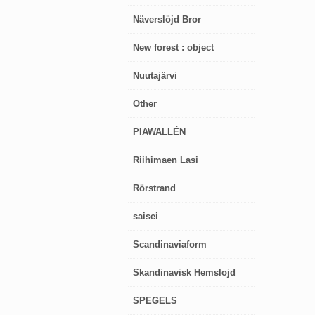
Näverslöjd Bror
New forest : object
Nuutajärvi
Other
PIAWALLÉN
Riihimaen Lasi
Rörstrand
saisei
Scandinaviaform
Skandinavisk Hemslojd
SPEGELS