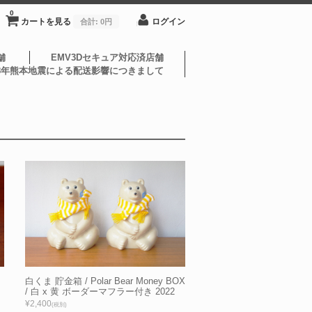
0
カートを見る
ログイン
合計:
0円
舗
EMV3Dセキュア対応済店舗
8年熊本地震による配送影響につきまして
白くま 貯金箱 / Polar Bear Money BOX
/ 白 x 黄 ボーダーマフラー付き 2022
¥2,400
(税別)