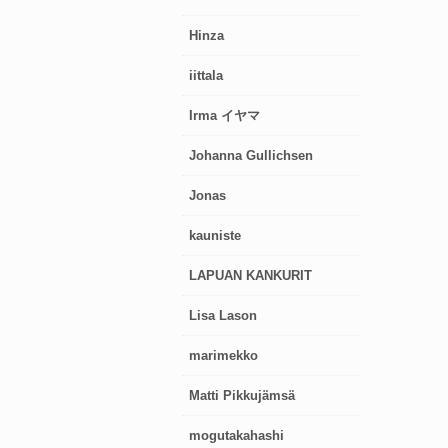
Hinza
iittala
Irma イヤマ
Johanna Gullichsen
Jonas
kauniste
LAPUAN KANKURIT
Lisa Lason
marimekko
Matti Pikkujämsä
mogutakahashi