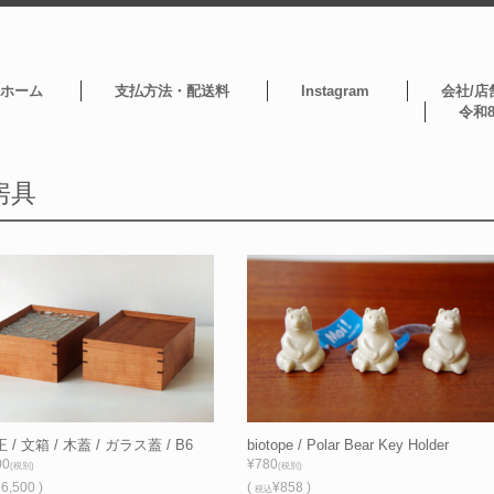
ホーム
支払方法・配送料
Instagram
会社/店
令和
房具
 / 文箱 / 木蓋 / ガラス蓋 / B6
biotope / Polar Bear Key Holder
00
¥780
(税別)
(税別)
6,500 )
(
¥858 )
税込