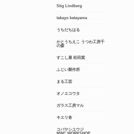
Stig Lindberg
takayo katayama
うちだちはる
かとうちえこ うつわ工房千
の森
すこし屋 松田窯
ふじい製作所
まる工芸
オノエコウタ
ガラス工房マル
キエリ舎
コバヤシユウジ
MWC.WORKSHOP