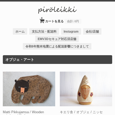
0
カートを見る
合計:
0円
ホーム
支払方法・配送料
Instagram
会社/店舗
EMV3Dセキュア対応済店舗
令和8年熊本地震による配送影響につきまして
オブジェ・アート
Matti Pikkujamsa / Wooden
キエリ舎 / オブジェ / ニッセ