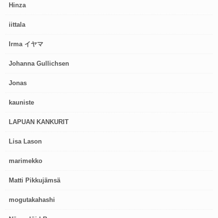
Hinza
iittala
Irma イヤマ
Johanna Gullichsen
Jonas
kauniste
LAPUAN KANKURIT
Lisa Lason
marimekko
Matti Pikkujämsä
mogutakahashi