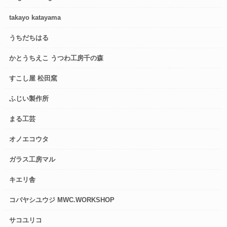
takayo katayama
うちだちはる
かとうちえこ うつわ工房千の森
すこし屋 松田窯
ふじい製作所
まる工芸
オノエコウタ
ガラス工房マル
キエリ舎
コバヤシユウジ MWC.WORKSHOP
サコユリコ