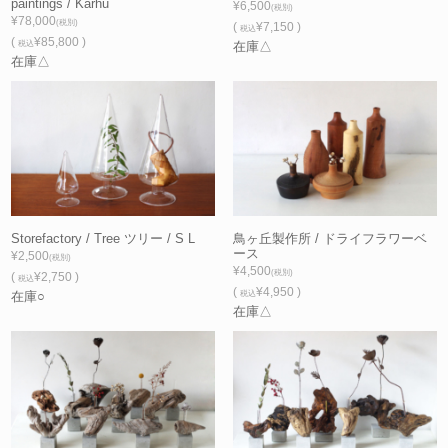
paintings / Karhu
¥6,500
(税別)
¥78,000
(税別)
(
¥7,150 )
税込
(
¥85,800 )
税込
在庫△
在庫△
Storefactory / Tree ツリー / S L
鳥ヶ丘製作所 / ドライフラワーベ
ース
¥2,500
(税別)
¥4,500
(税別)
(
¥2,750 )
税込
(
¥4,950 )
在庫○
税込
在庫△