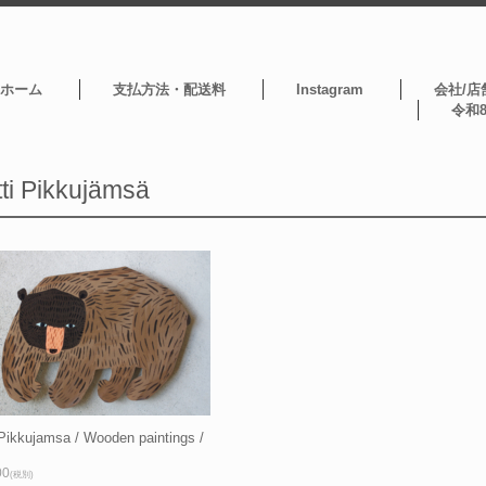
ホーム
支払方法・配送料
Instagram
会社/店
令和
ti Pikkujämsä
 Pikkujamsa / Wooden paintings /
00
(税別)