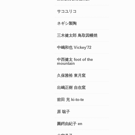
サコユリコ
ネギシ製陶
三木健太郎 鳥取因幡焼
中嶋和也 Vickey'72
中西健太 foot of the
mountain
久保雅裕 東月窯
出嶋正樹 自在窯
前田 充 ki-to-te
原 聡子
圓鍔由紀子 en