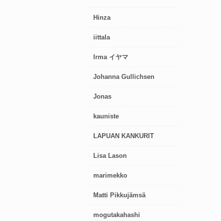
Hinza
iittala
Irma イヤマ
Johanna Gullichsen
Jonas
kauniste
LAPUAN KANKURIT
Lisa Lason
marimekko
Matti Pikkujämsä
mogutakahashi