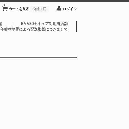
0
カートを見る
ログイン
合計:
0円
舗
EMV3Dセキュア対応済店舗
8年熊本地震による配送影響につきまして