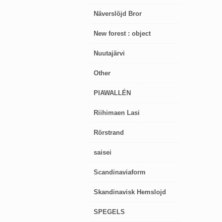
Näverslöjd Bror
New forest : object
Nuutajärvi
Other
PIAWALLÉN
Riihimaen Lasi
Rörstrand
saisei
Scandinaviaform
Skandinavisk Hemslojd
SPEGELS