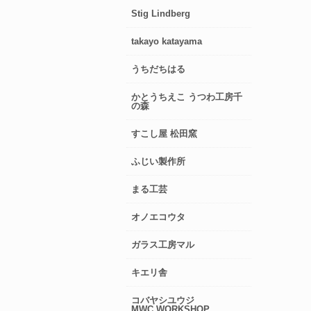
Stig Lindberg
takayo katayama
うちだちはる
かとうちえこ うつわ工房千
の森
すこし屋 松田窯
ふじい製作所
まる工芸
オノエコウタ
ガラス工房マル
キエリ舎
コバヤシユウジ
MWC.WORKSHOP