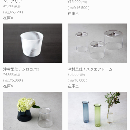
ン、クリア
¥15,000
(税別)
¥5,200
(税別)
(
¥16,500 )
税込
(
¥5,720 )
税込
在庫△
在庫○
津村里佳 / シロコバチ
津村里佳 / スクエアドーム
¥4,600
¥6,000
(税別)
(税別)
(
¥5,060 )
(
¥6,600 )
税込
税込
在庫○
在庫△