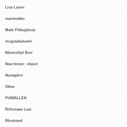
Lisa Lason
marimekko
Matti Pikkujämsä
mogutakahashi
Näverslöjd Bror
New forest : object
Nuutajärvi
Other
PIAWALLÉN
Riihimaen Lasi
Rörstrand