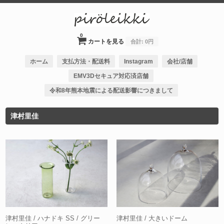
0
カートを見る
合計:
0円
ホーム
支払方法・配送料
Instagram
会社/店舗
EMV3Dセキュア対応済店舗
令和8年熊本地震による配送影響につきまして
津村里佳
津村里佳 / ハナドキ SS / グリー
津村里佳 / 大きいドーム