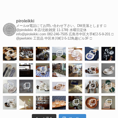
piroleikki
メールor電話にてお問い合わせ下さい。DM見落とします
□
@piroleikki 本店/北欧雑貨
11-17時 水曜日定休
info@piroleikki.com
082-246-7505
広島市中区大手町2-5-9-201
□
@pierlokki 工芸品
中区本川町2-5-12鳥越ビル3F
□