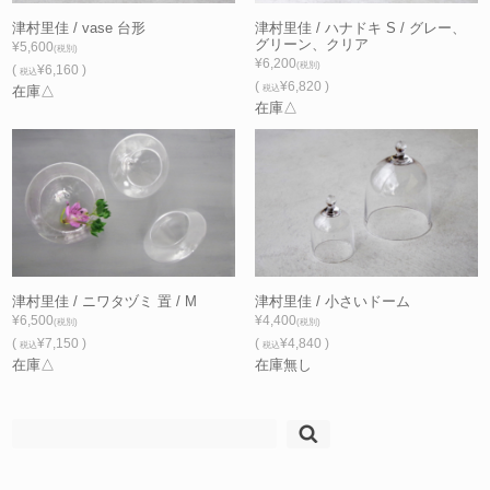
津村里佳 / vase 台形
津村里佳 / ハナドキ S / グレー、
グリーン、クリア
¥5,600
(税別)
¥6,200
(税別)
(
¥6,160 )
税込
(
¥6,820 )
在庫△
税込
在庫△
津村里佳 / ニワタヅミ 置 / M
津村里佳 / 小さいドーム
¥6,500
¥4,400
(税別)
(税別)
(
¥7,150 )
(
¥4,840 )
税込
税込
在庫△
在庫無し
検
索: