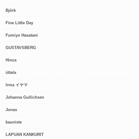
Björk
Fine Little Day
Fumiyo Hasatani
GUSTAVSBERG
Hinza
iittala
Irma イヤマ
Johanna Gullichsen
Jonas
kauniste
LAPUAN KANKURIT