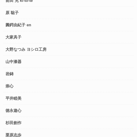
前田 充 ki-to-te
原 聡子
圓鍔由紀子 en
大家具子
大野なつみ ヨシロ工房
山中漆器
岩鋳
崇心
平井睦美
徳永遊心
杉田創作
栗原志歩