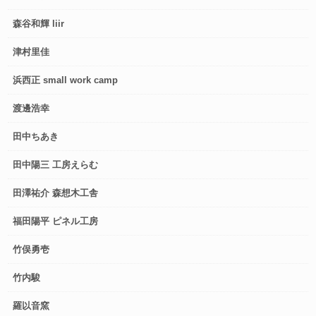
森谷和輝 liir
津村里佳
浜西正 small work camp
渡邊浩幸
田中ちあき
田中陽三 工房えらむ
田澤祐介 森想木工舎
福田陽平 ピネル工房
竹俣勇壱
竹内駿
羅以音窯