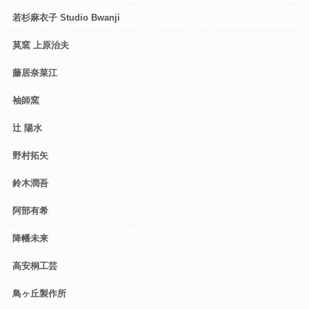
若杉麻衣子 Studio Bwanji
莫窯 上原治夫
藤居奈菜江
袖師窯
辻 陽水
野村拓矢
鈴木潤吾
阿部有希
降幡未来
高安桐工芸
鳥ヶ丘製作所