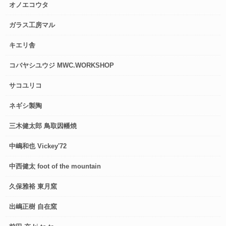
オノエコウタ
ガラス工房マル
キエリ舎
コバヤシユウジ MWC.WORKSHOP
サコユリコ
ネギシ製陶
三木健太郎 鳥取因幡焼
中嶋和也 Vickey'72
中西健太 foot of the mountain
久保雅裕 東月窯
出嶋正樹 自在窯