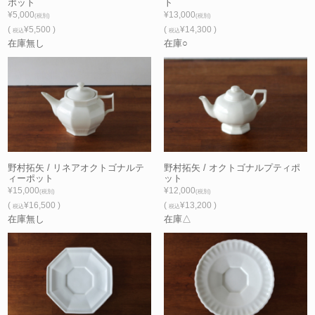
ポット
ト
¥5,000
¥13,000
(税別)
(税別)
(
¥5,500 )
(
¥14,300 )
税込
税込
在庫無し
在庫○
野村拓矢 / リネアオクトゴナルテ
野村拓矢 / オクトゴナルプティポ
ィーポット
ット
¥15,000
¥12,000
(税別)
(税別)
(
¥16,500 )
(
¥13,200 )
税込
税込
在庫無し
在庫△