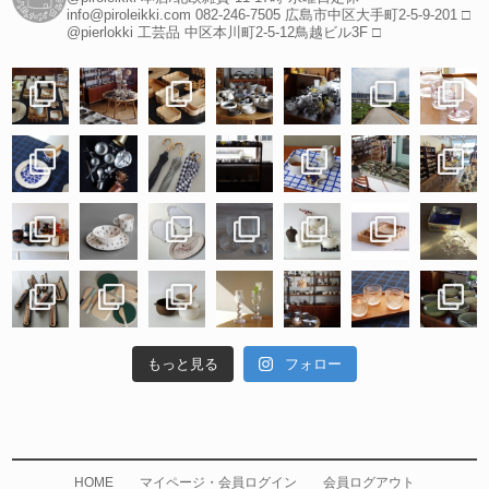
info@piroleikki.com
082-246-7505
広島市中区大手町2-5-9-201
□
@pierlokki 工芸品
中区本川町2-5-12鳥越ビル3F
□
もっと見る
フォロー
HOME
マイページ・会員ログイン
会員ログアウト