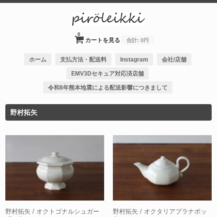
0
カートを見る
合計:
0円
ホーム
支払方法・配送料
Instagram
会社/店舗
EMV3Dセキュア対応済店舗
令和8年熊本地震による配送影響につきまして
野村拓矢
野村拓矢 / オクトゴナルシュガー
野村拓矢 / オクタリアプラナポッ