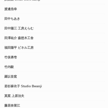
渡邊浩幸
田中ちあき
田中陽三 工房えらむ
田澤祐介 森想木工舎
福田陽平 ピネル工房
竹俣勇壱
竹内駿
羅以音窯
若杉麻衣子 Studio Bwanji
莫窯 上原治夫
藤居奈菜江