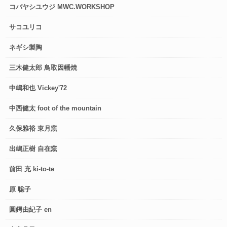
コバヤシユウジ MWC.WORKSHOP
サコユリコ
ネギシ製陶
三木健太郎 鳥取因幡焼
中嶋和也 Vickey'72
中西健太 foot of the mountain
久保雅裕 東月窯
出嶋正樹 自在窯
前田 充 ki-to-te
原 聡子
圓鍔由紀子 en