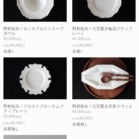
野村拓矢 / ロッカフロストスープ
野村拓矢 / 七宝繋ぎ輪花プティプ
ボウル
レート
¥5,500
¥4,000
(税別)
(税別)
(
¥6,050 )
(
¥4,400 )
税込
税込
在庫○
在庫○
野村拓矢 / フロストブロッサムプ
野村拓矢 / 七宝繋ぎ舟形ラヴィエ
ティプレート
¥5,500
(税別)
¥3,800
(税別)
(
¥6,050 )
税込
(
¥4,180 )
税込
在庫無し
在庫無し