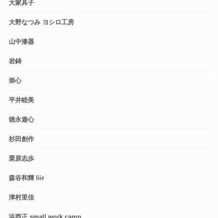
大家具子
大野なつみ ヨシロ工房
山中漆器
岩鋳
崇心
平井睦美
徳永遊心
杉田創作
栗原志歩
森谷和輝 liir
津村里佳
浜西正 small work camp