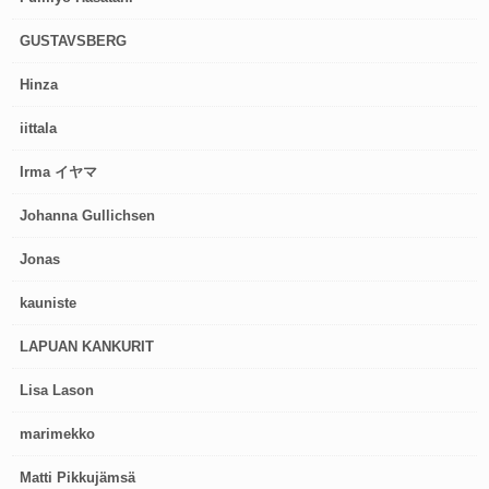
GUSTAVSBERG
Hinza
iittala
Irma イヤマ
Johanna Gullichsen
Jonas
kauniste
LAPUAN KANKURIT
Lisa Lason
marimekko
Matti Pikkujämsä