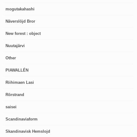
mogutakahashi
Näverslöjd Bror
New forest : object
Nuutajärvi
Other
PIAWALLÉN
Riihimaen Lasi
Rörstrand
saisei
Scandinaviaform
Skandinavisk Hemslojd