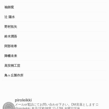
袖師窯
辻 陽水
野村拓矢
鈴木潤吾
阿部有希
降幡未来
高安桐工芸
鳥ヶ丘製作所
piroleikki
メールor電話にてお問い合わせ下さい。DM見落とします
□
@piroleikki 本店/北欧雑貨
11-17時 水曜日定休