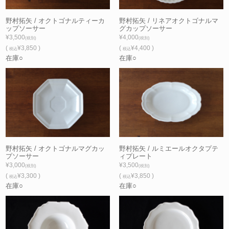
野村拓矢 / オクトゴナルティーカ
野村拓矢 / リネアオクトゴナルマ
ップソーサー
グカップソーサー
¥3,500
¥4,000
(税別)
(税別)
(
¥3,850 )
(
¥4,400 )
税込
税込
在庫○
在庫○
野村拓矢 / オクトゴナルマグカッ
野村拓矢 / ルミエールオクタプテ
プソーサー
ィプレート
¥3,000
¥3,500
(税別)
(税別)
(
¥3,300 )
(
¥3,850 )
税込
税込
在庫○
在庫○