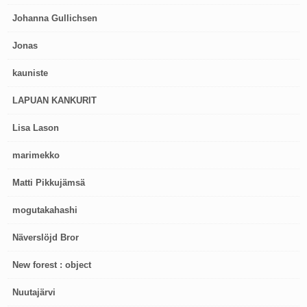
Johanna Gullichsen
Jonas
kauniste
LAPUAN KANKURIT
Lisa Lason
marimekko
Matti Pikkujämsä
mogutakahashi
Näverslöjd Bror
New forest : object
Nuutajärvi