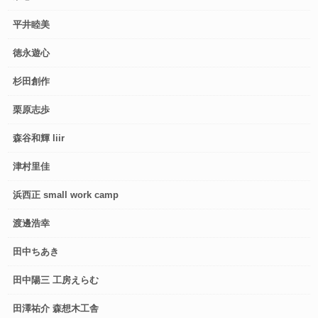
平井睦美
徳永遊心
杉田創作
栗原志歩
森谷和輝 liir
津村里佳
浜西正 small work camp
渡邊浩幸
田中ちあき
田中陽三 工房えらむ
田澤祐介 森想木工舎