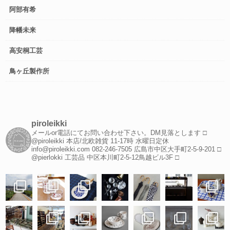
阿部有希
降幡未来
高安桐工芸
鳥ヶ丘製作所
piroleikki
メールor電話にてお問い合わせ下さい。DM見落とします
□
@piroleikki 本店/北欧雑貨
11-17時 水曜日定休
info@piroleikki.com
082-246-7505
広島市中区大手町2-5-9-201
□
@pierlokki 工芸品
中区本川町2-5-12鳥越ビル3F
□