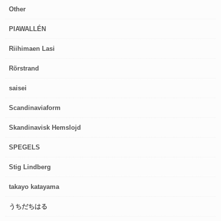
Other
PIAWALLÉN
Riihimaen Lasi
Rörstrand
saisei
Scandinaviaform
Skandinavisk Hemslojd
SPEGELS
Stig Lindberg
takayo katayama
うちだちはる