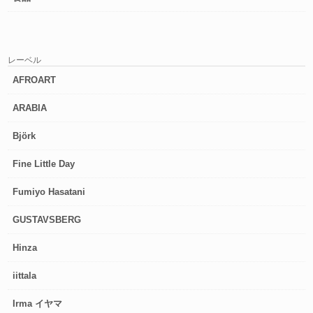
レーベル
AFROART
ARABIA
Björk
Fine Little Day
Fumiyo Hasatani
GUSTAVSBERG
Hinza
iittala
Irma イヤマ