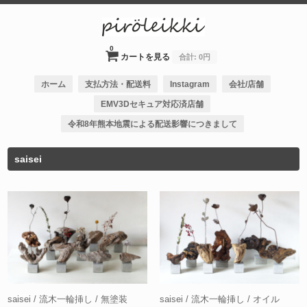
0
カートを見る
合計:
0円
ホーム
支払方法・配送料
Instagram
会社/店舗
EMV3Dセキュア対応済店舗
令和8年熊本地震による配送影響につきまして
saisei
saisei / 流木一輪挿し / 無塗装
saisei / 流木一輪挿し / オイル