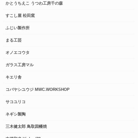
かとうちえこ うつわ工房千の森
すこし屋 松田窯
ふじい製作所
まる工芸
オノエコウタ
ガラス工房マル
キエリ舎
コバヤシユウジ MWC.WORKSHOP
サコユリコ
ネギシ製陶
三木健太郎 鳥取因幡焼