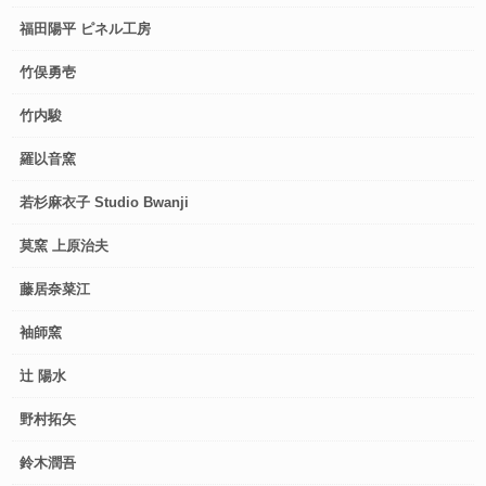
福田陽平 ピネル工房
竹俣勇壱
竹内駿
羅以音窯
若杉麻衣子 Studio Bwanji
莫窯 上原治夫
藤居奈菜江
袖師窯
辻 陽水
野村拓矢
鈴木潤吾