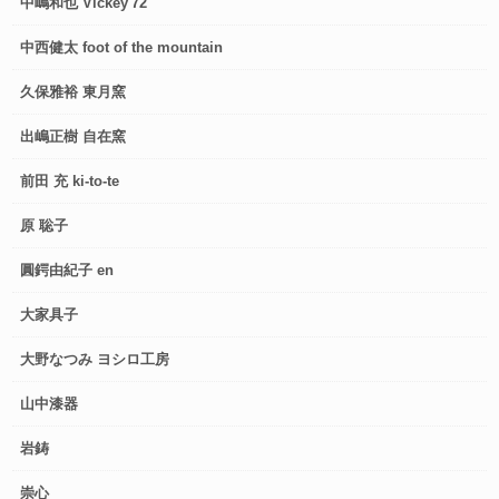
中嶋和也 Vickey'72
中西健太 foot of the mountain
久保雅裕 東月窯
出嶋正樹 自在窯
前田 充 ki-to-te
原 聡子
圓鍔由紀子 en
大家具子
大野なつみ ヨシロ工房
山中漆器
岩鋳
崇心