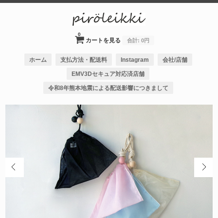
0
カートを見る
合計:
0円
ホーム
支払方法・配送料
Instagram
会社/店舗
EMV3Dセキュア対応済店舗
令和8年熊本地震による配送影響につきまして