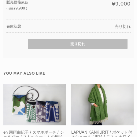
販売価格
¥9,000
(税別)
(
¥9,900 )
税込
在庫状態
売り切れ
売り切れ
YOU MAY ALSO LIKE
en 圓鍔由紀子 / スマホポーチ / シ
LAPUAN KANKURIT / ポケット付
ョルダー / ストックホルムの街並
きショール / IIDA / モス x ホワイ