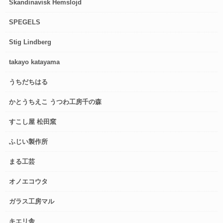
Skandinavisk Hemslojd
SPEGELS
Stig Lindberg
takayo katayama
うちだちはる
かとうちえこ うつわ工房千の森
すこし屋 松田窯
ふじい製作所
まる工芸
オノエコウタ
ガラス工房マル
キエリ舎