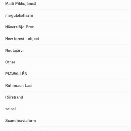
Matti Pikkujämsä
mogutakahashi
Näverslöjd Bror
New forest : object
Nuutajärvi
Other
PIAWALLÉN
Riihimaen Lasi
Rörstrand
saisei
Scandinaviaform