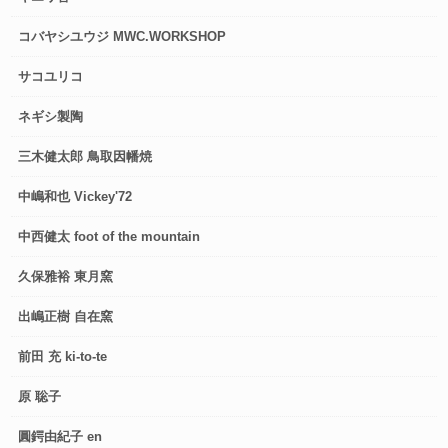
コバヤシユウジ MWC.WORKSHOP
サコユリコ
ネギシ製陶
三木健太郎 鳥取因幡焼
中嶋和也 Vickey'72
中西健太 foot of the mountain
久保雅裕 東月窯
出嶋正樹 自在窯
前田 充 ki-to-te
原 聡子
圓鍔由紀子 en