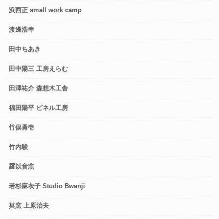
浜西正 small work camp
渡邊浩幸
田中ちあき
田中陽三 工房えらむ
田澤祐介 森想木工舎
福田陽平 ピネル工房
竹俣勇壱
竹内駿
羅以音窯
若杉麻衣子 Studio Bwanji
莫窯 上原治夫