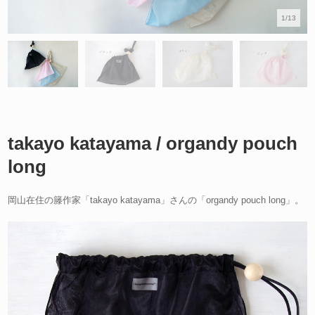
1/13
takayo katayama / organdy pouch
long
岡山在住の籐作家「takayo katayama」さんの「organdy pouch long」。