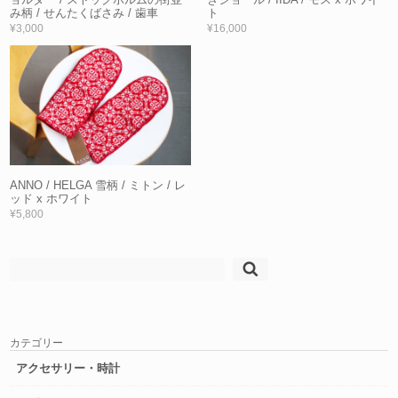
み柄 / せんたくばさみ / 歯車
ト
¥3,000
¥16,000
ANNO / HELGA 雪柄 / ミトン / レ
ッド x ホワイト
¥5,800
検
索:
カテゴリー
アクセサリー・時計