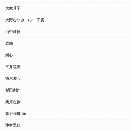
大家具子
大野なつみ ヨシロ工房
山中漆器
岩鋳
崇心
平井睦美
徳永遊心
杉田創作
栗原志歩
森谷和輝 liir
津村里佳