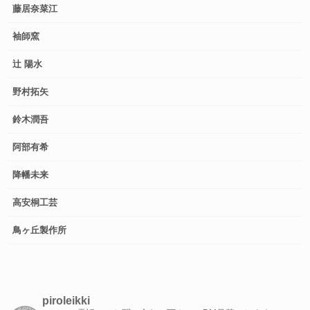
藤居奈菜江
袖師窯
辻 陽水
野村拓矢
鈴木潤吾
阿部有希
降幡未来
高安桐工芸
鳥ヶ丘製作所
piroleikki