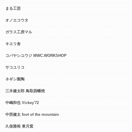
まる工芸
オノエコウタ
ガラス工房マル
キエリ舎
コバヤシユウジ MWC.WORKSHOP
サコユリコ
ネギシ製陶
三木健太郎 鳥取因幡焼
中嶋和也 Vickey'72
中西健太 foot of the mountain
久保雅裕 東月窯