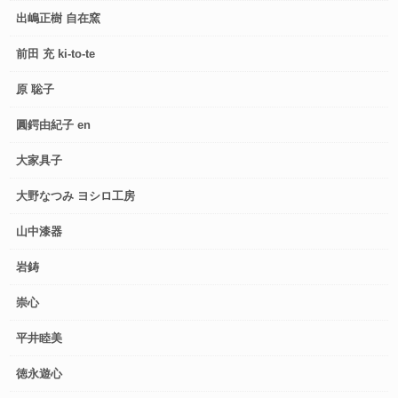
出嶋正樹 自在窯
前田 充 ki-to-te
原 聡子
圓鍔由紀子 en
大家具子
大野なつみ ヨシロ工房
山中漆器
岩鋳
崇心
平井睦美
徳永遊心