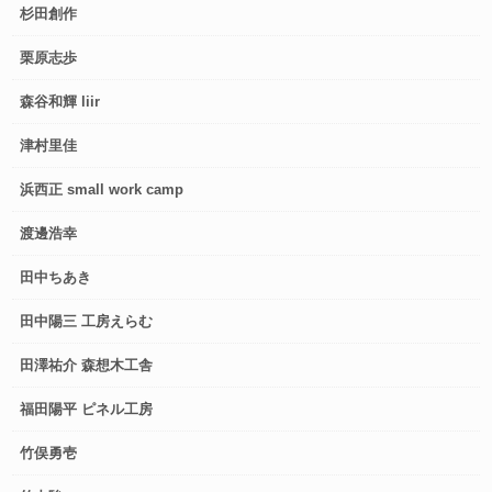
杉田創作
栗原志歩
森谷和輝 liir
津村里佳
浜西正 small work camp
渡邊浩幸
田中ちあき
田中陽三 工房えらむ
田澤祐介 森想木工舎
福田陽平 ピネル工房
竹俣勇壱