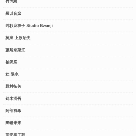
竹内駿
羅以音窯
若杉麻衣子 Studio Bwanji
莫窯 上原治夫
藤居奈菜江
袖師窯
辻 陽水
野村拓矢
鈴木潤吾
阿部有希
降幡未来
高安桐工芸