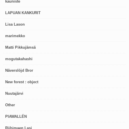
kauniste
LAPUAN KANKURIT
Lisa Lason
marimekko
Matti Pikkujämsä
mogutakahashi
Näverslöjd Bror
New forest : object
Nuutajärvi
Other
PIAWALLÉN
Riihimaen Lasi