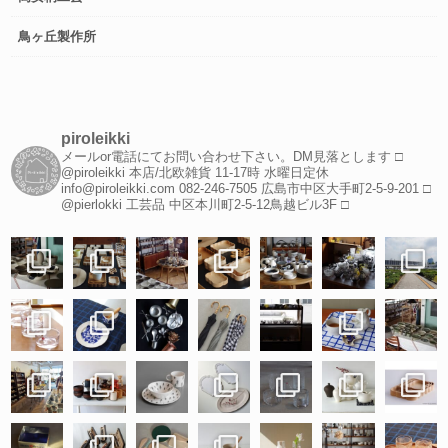
鳥ヶ丘製作所
piroleikki
メールor電話にてお問い合わせ下さい。DM見落とします
□
@piroleikki 本店/北欧雑貨
11-17時 水曜日定休
info@piroleikki.com
082-246-7505
広島市中区大手町2-5-9-201
□
@pierlokki 工芸品
中区本川町2-5-12鳥越ビル3F
□