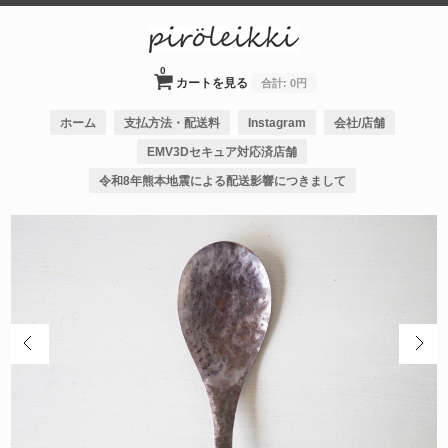
0
カートを見る
合計:
0円
ホーム
支払方法・配送料
Instagram
会社/店舗
EMV3Dセキュア対応済店舗
令和8年熊本地震による配送影響につきまして