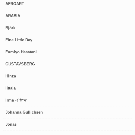
AFROART
ARABIA
Björk
Fine Little Day
Fumiyo Hasatani
GUSTAVSBERG
Hinza
iittala
Irma イヤマ
Johanna Gullichsen
Jonas