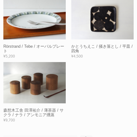
Rörstrand / Tebe / オーバルプレー
かとうちえこ / 掻き落とし / 平皿 /
ト
四角
¥5,200
¥4,500
森想木工舎 田澤祐介 / 薄茶器 / サ
クラ / ナラ / アンモニア燻蒸
¥9,700