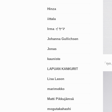
Hinza
iittala
Irma イヤマ
Johanna Gullichsen
Jonas
kauniste
「r
LAPUAN KANKURIT
Lisa Lason
marimekko
Matti Pikkujämsä
mogutakahashi