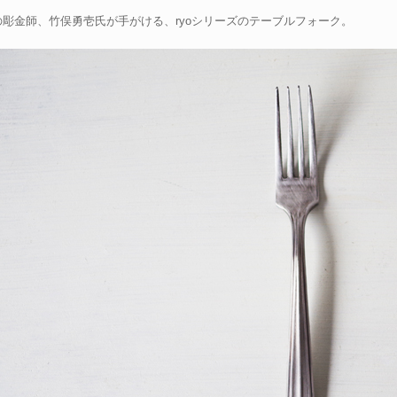
の彫金師、竹俣勇壱氏が手がける、ryoシリーズのテーブルフォーク。