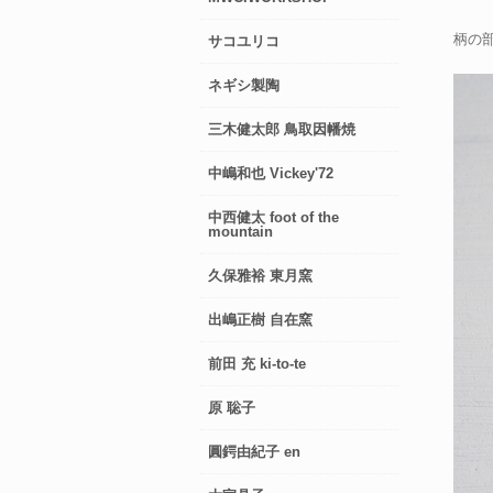
柄の
サコユリコ
ネギシ製陶
三木健太郎 鳥取因幡焼
中嶋和也 Vickey'72
中西健太 foot of the
mountain
久保雅裕 東月窯
出嶋正樹 自在窯
前田 充 ki-to-te
原 聡子
圓鍔由紀子 en