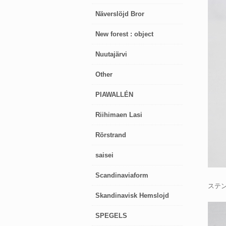
Näverslöjd Bror
New forest : object
Nuutajärvi
Other
PIAWALLÉN
Riihimaen Lasi
Rörstrand
saisei
Scandinaviaform
ステ
Skandinavisk Hemslojd
SPEGELS