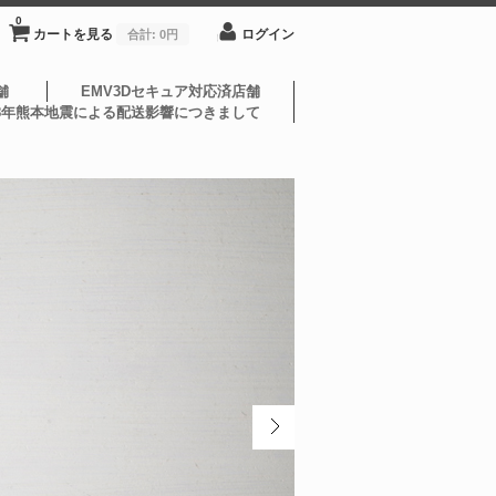
0
カートを見る
ログイン
合計:
0円
舗
EMV3Dセキュア対応済店舗
8年熊本地震による配送影響につきまして