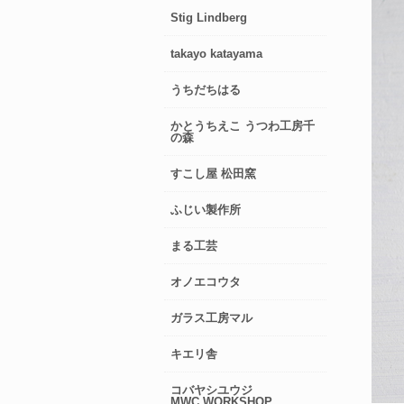
Stig Lindberg
takayo katayama
うちだちはる
かとうちえこ うつわ工房千
の森
すこし屋 松田窯
ふじい製作所
まる工芸
オノエコウタ
ガラス工房マル
キエリ舎
コバヤシユウジ
MWC.WORKSHOP