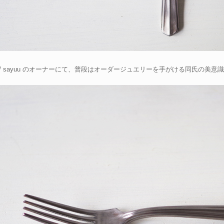
U / sayuu のオーナーにて、普段はオーダージュエリーを手がける同氏の美