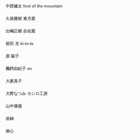
中西健太 foot of the mountain
久保雅裕 東月窯
出嶋正樹 自在窯
前田 充 ki-to-te
原 聡子
圓鍔由紀子 en
大家具子
大野なつみ ヨシロ工房
山中漆器
岩鋳
崇心