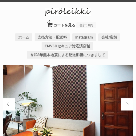
0
カートを見る
合計:
0円
ホーム
支払方法・配送料
Instagram
会社/店舗
EMV3Dセキュア対応済店舗
令和8年熊本地震による配送影響につきまして