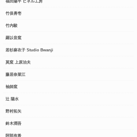
福田陽平 ピネル工房
竹俣勇壱
竹内駿
羅以音窯
若杉麻衣子 Studio Bwanji
莫窯 上原治夫
藤居奈菜江
袖師窯
辻 陽水
野村拓矢
鈴木潤吾
阿部有希