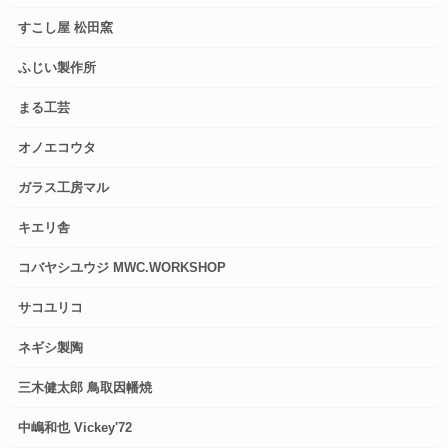
すこし屋 松田窯
ふじい製作所
まる工芸
オノエコウタ
ガラス工房マル
キエリ舎
コバヤシユウジ MWC.WORKSHOP
サコユリコ
ネギシ製陶
三木健太郎 鳥取因幡焼
中嶋和也 Vickey'72