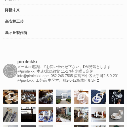
降幡未来
高安桐工芸
鳥ヶ丘製作所
piroleikki
メールor電話にてお問い合わせ下さい。DM見落とします
□
@piroleikki 本店/北欧雑貨
11-17時 水曜日定休
info@piroleikki.com
082-246-7505
広島市中区大手町2-5-9-201
□
@pierlokki 工芸品
中区本川町2-5-12鳥越ビル3F
□