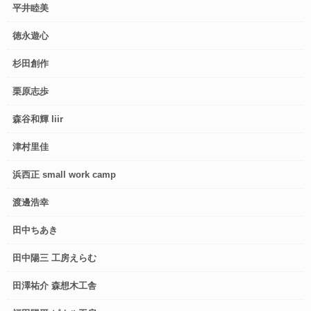
平井睦美
徳永遊心
杉田創作
栗原志歩
森谷和輝 liir
津村里佳
浜西正 small work camp
渡邊浩幸
田中ちあき
田中陽三 工房えらむ
田澤祐介 森想木工舎