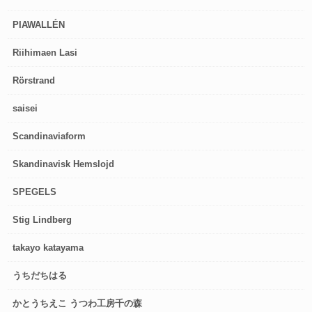
PIAWALLÉN
Riihimaen Lasi
Rörstrand
saisei
Scandinaviaform
Skandinavisk Hemslojd
SPEGELS
Stig Lindberg
takayo katayama
うちだちはる
かとうちえこ うつわ工房千の森