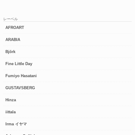
レーベル
AFROART
ARABIA
Björk
Fine Little Day
Fumiyo Hasatani
GUSTAVSBERG
Hinza
iittala
Irma イヤマ