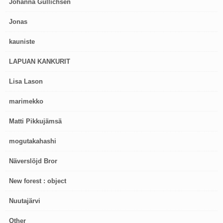
Johanna Gullichsen
Jonas
kauniste
LAPUAN KANKURIT
Lisa Lason
marimekko
Matti Pikkujämsä
mogutakahashi
Näverslöjd Bror
New forest : object
Nuutajärvi
Other