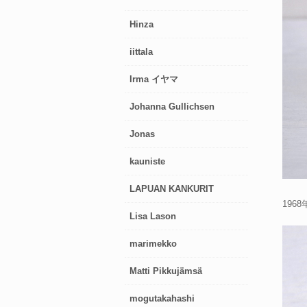
Hinza
iittala
Irma イヤマ
Johanna Gullichsen
Jonas
kauniste
LAPUAN KANKURIT
196
Lisa Lason
marimekko
Matti Pikkujämsä
mogutakahashi