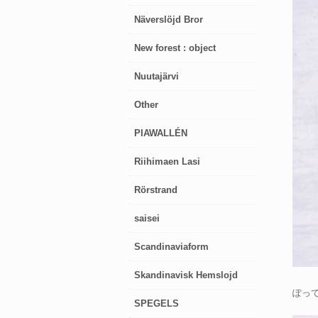
Näverslöjd Bror
New forest : object
Nuutajärvi
Other
PIAWALLÉN
Riihimaen Lasi
Rörstrand
saisei
Scandinaviaform
Skandinavisk Hemslojd
ぽっ
SPEGELS