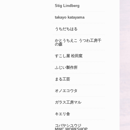
Stig Lindberg
takayo katayama
うちだちはる
かとうちえこ うつわ工房千
の森
すこし屋 松田窯
ふじい製作所
まる工芸
オノエコウタ
ガラス工房マル
キエリ舎
コバヤシユウジ
MWC.WORKSHOP