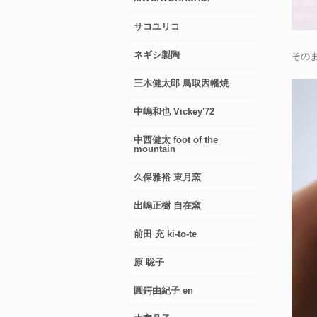
サコユリコ
ネギシ製陶
その
三木健太郎 鳥取因幡焼
中嶋和也 Vickey'72
中西健太 foot of the
mountain
久保雅裕 東月窯
出嶋正樹 自在窯
前田 充 ki-to-te
原 聡子
圓鍔由紀子 en