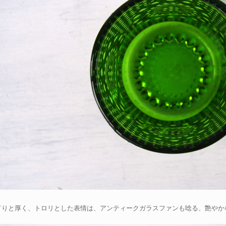
てりと厚く、トロリとした表情は、アンティークガラスファンも唸る、艶やか