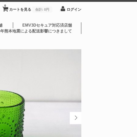
0
カートを見る
ログイン
合計:
0円
舗
EMV3Dセキュア対応済店舗
8年熊本地震による配送影響につきまして