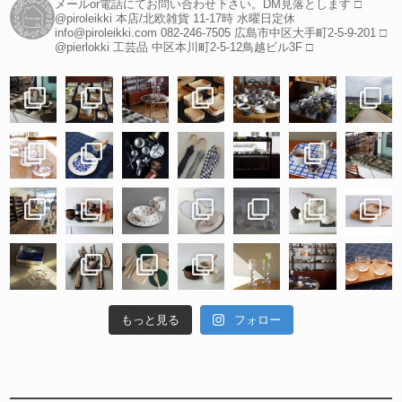
メールor電話にてお問い合わせ下さい。DM見落とします
□
@piroleikki 本店/北欧雑貨
11-17時 水曜日定休
info@piroleikki.com
082-246-7505
広島市中区大手町2-5-9-201
□
@pierlokki 工芸品
中区本川町2-5-12鳥越ビル3F
□
もっと見る
フォロー