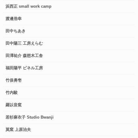
浜西正 small work camp
渡邊浩幸
田中ちあき
田中陽三 工房えらむ
田澤祐介 森想木工舎
福田陽平 ピネル工房
竹俣勇壱
竹内駿
羅以音窯
若杉麻衣子 Studio Bwanji
莫窯 上原治夫