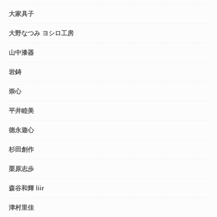
大家具子
大野なつみ ヨシロ工房
山中漆器
岩鋳
崇心
平井睦美
徳永遊心
杉田創作
栗原志歩
森谷和輝 liir
津村里佳