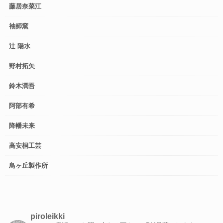
藤居奈菜江
袖師窯
辻 陽水
野村拓矢
鈴木潤吾
阿部有希
降幡未来
高安桐工芸
鳥ヶ丘製作所
piroleikki