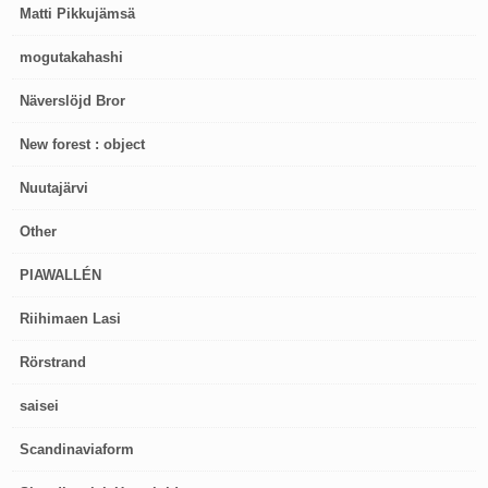
Matti Pikkujämsä
mogutakahashi
Näverslöjd Bror
New forest : object
Nuutajärvi
Other
PIAWALLÉN
Riihimaen Lasi
Rörstrand
saisei
Scandinaviaform