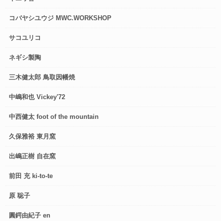
コバヤシユウジ MWC.WORKSHOP
サコユリコ
ネギシ製陶
三木健太郎 鳥取因幡焼
中嶋和也 Vickey'72
中西健太 foot of the mountain
久保雅裕 東月窯
出嶋正樹 自在窯
前田 充 ki-to-te
原 聡子
圓鍔由紀子 en