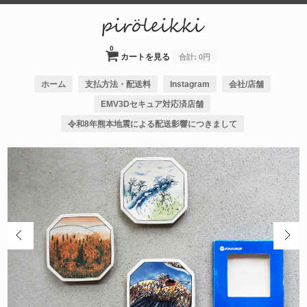
0
カートを見る
合計:
0円
ホーム
支払方法・配送料
Instagram
会社/店舗
EMV3Dセキュア対応済店舗
令和8年熊本地震による配送影響につきまして