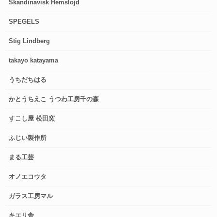
Skandinavisk Hemslojd
SPEGELS
Stig Lindberg
takayo katayama
うちだちはる
かとうちえこ うつわ工房千の森
すこし屋 松田窯
ふじい製作所
まる工芸
オノエコウタ
ガラス工房マル
キエリ舎