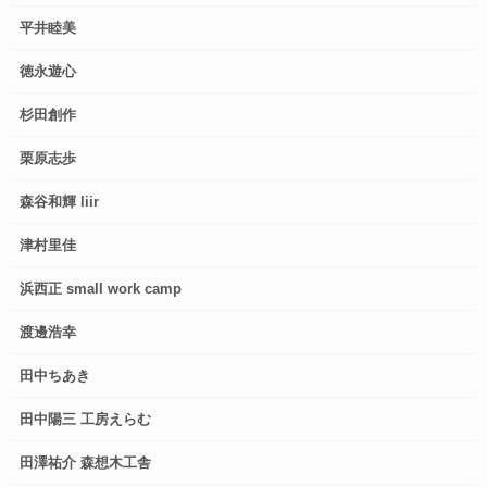
平井睦美
徳永遊心
杉田創作
栗原志歩
森谷和輝 liir
津村里佳
浜西正 small work camp
渡邊浩幸
田中ちあき
田中陽三 工房えらむ
田澤祐介 森想木工舎