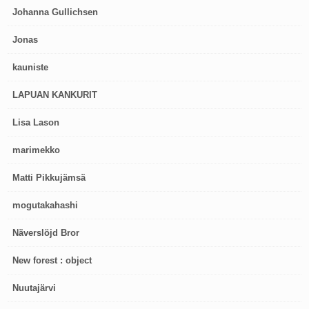
Johanna Gullichsen
Jonas
kauniste
LAPUAN KANKURIT
Lisa Lason
marimekko
Matti Pikkujämsä
mogutakahashi
Näverslöjd Bror
New forest : object
Nuutajärvi