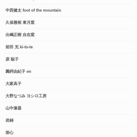
中西健太 foot of the mountain
久保雅裕 東月窯
出嶋正樹 自在窯
前田 充 ki-to-te
原 聡子
圓鍔由紀子 en
大家具子
大野なつみ ヨシロ工房
山中漆器
岩鋳
崇心