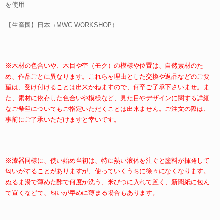
を使用
【生産国】日本（MWC.WORKSHOP）
※木材の色合いや、木目や杢（モク）の模様や位置は、自然素材のた
め、作品ごとに異なります。これらを理由とした交換や返品などのご要
望は、受け付けることは出来かねますので、何卒ご了承下さいませ。
ま
た、素材に依存した色合いや模様など、見た目やデザインに関する詳細
なご希望についてもご指定いただくことは出来ません。ご注文の際は、
事前にご了承いただけますと幸いです。
※漆器同様に、使い始め当初は、特に熱い液体を注ぐと塗料が揮発して
匂いがすることがありますが、使っていくうちに徐々になくなります。
ぬるま湯で薄めた酢で何度か洗う、米びつに入れて置く、新聞紙に包ん
で置くなどで、匂いが早めに薄まる場合もあります。