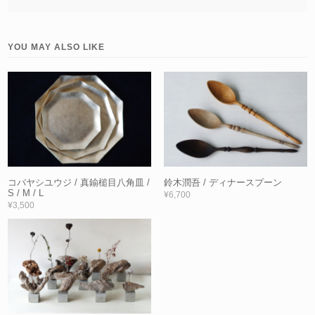
YOU MAY ALSO LIKE
コバヤシユウジ / 真鍮槌目八角皿 /
鈴木潤吾 / ディナースプーン
S / M / L
¥6,700
¥3,500