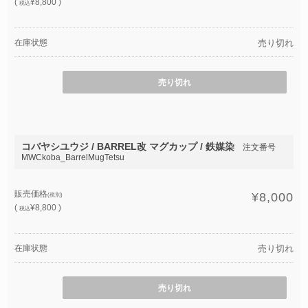
(
¥8,800 )
税込
在庫状態
売り切れ
売り切れ
コバヤシユウジ / BARREL改 マグカップ / 鉄媒染
注文番号
MWCkoba_BarrelMugTetsu
販売価格
¥8,000
(税別)
(
¥8,800 )
税込
在庫状態
売り切れ
売り切れ