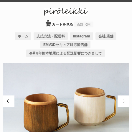
0
カートを見る
合計:
0円
ホーム
支払方法・配送料
Instagram
会社/店舗
EMV3Dセキュア対応済店舗
令和8年熊本地震による配送影響につきまして