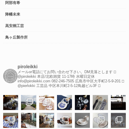
阿部有希
降幡未来
高安桐工芸
鳥ヶ丘製作所
piroleikki
メールor電話にてお問い合わせ下さい。DM見落とします
□
@piroleikki 本店/北欧雑貨
11-17時 水曜日定休
info@piroleikki.com
082-246-7505
広島市中区大手町2-5-9-201
□
@pierlokki 工芸品
中区本川町2-5-12鳥越ビル3F
□