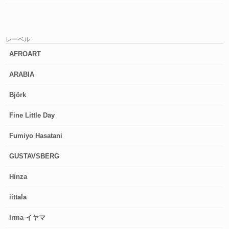
レーベル
AFROART
ARABIA
Björk
Fine Little Day
Fumiyo Hasatani
GUSTAVSBERG
Hinza
iittala
Irma イヤマ