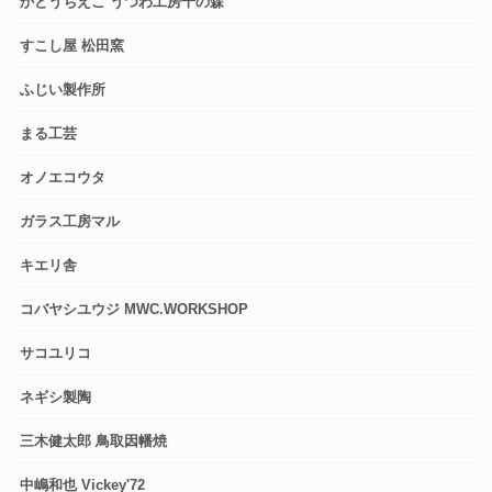
かとうちえこ うつわ工房千の森
すこし屋 松田窯
ふじい製作所
まる工芸
オノエコウタ
ガラス工房マル
キエリ舎
コバヤシユウジ MWC.WORKSHOP
サコユリコ
ネギシ製陶
三木健太郎 鳥取因幡焼
中嶋和也 Vickey'72