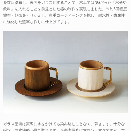
を数回塗布し、表面をガラス化することで、木工ではNGだった「水分や
飲料」を入れることを前提とした器の制作を実現しました。※約5回程度
塗布・乾燥をくりかえし、多重コーティーングを施し、耐水性・防腐性
に強化した堅牢な作りに仕上げてます。
ガラス塗装は実際に水をかけても染み込むことなく、弾きます。十分な
撥水、防水性能が見て取れます。※参考写真はマウントマグですが、本