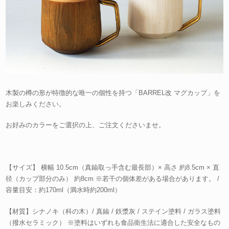
木製の樽の形が特徴的な唯一の個性を持つ「BARREL改 マグカップ」を
お楽しみください。
お好みのカラーをご選択の上、ご注文くださいませ。
【サイズ】 横幅 10.5cm（真鍮取っ手含む最長部）× 高さ 約8.5cm × 直
径（カップ部分のみ） 約8cm ※若干の個体差がある場合があります。 /
容量目安：約170ml（満水時約200ml）
【材質】シナノキ（科の木）/ 真鍮 / 鉄漿灰 / ステイン塗料 / ガラス塗料
（撥水セラミック） ※塗料はいずれも食品衛生法に適合した安全なもの