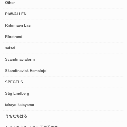
Other
PIAWALLÉN
Riihimaen Lasi
Rörstrand
saisei
Scandinaviaform
Skandinavisk Hemslojd
SPEGELS
Stig Lindberg
takayo katayama
うちだちはる