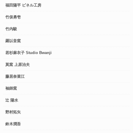
福田陽平 ピネル工房
竹俣勇壱
竹内駿
羅以音窯
若杉麻衣子 Studio Bwanji
莫窯 上原治夫
藤居奈菜江
袖師窯
辻 陽水
野村拓矢
鈴木潤吾