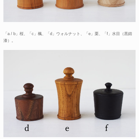
「a / b」桜、「c」楓、「d」ウォルナット、「e」栗、「f」水目（黒錆
漆）。