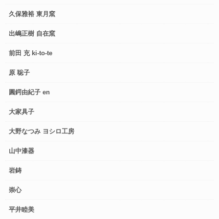
久保雅裕 東月窯
出嶋正樹 自在窯
前田 充 ki-to-te
原 聡子
圓鍔由紀子 en
大家具子
大野なつみ ヨシロ工房
山中漆器
岩鋳
崇心
平井睦美