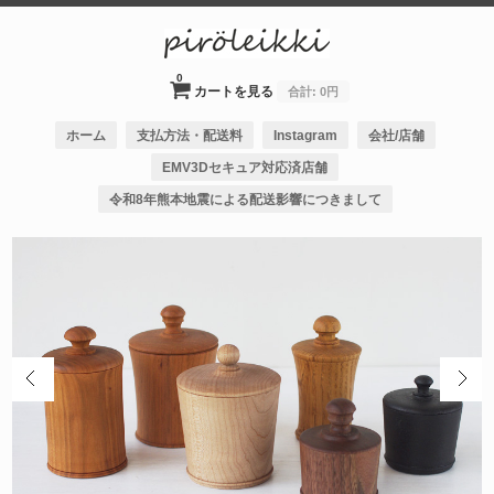
0
カートを見る
合計:
0円
ホーム
支払方法・配送料
Instagram
会社/店舗
EMV3Dセキュア対応済店舗
令和8年熊本地震による配送影響につきまして