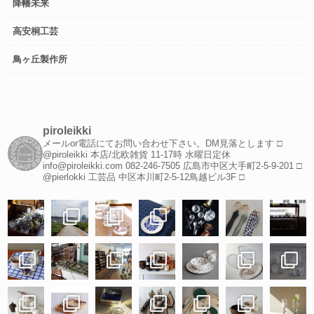
降幡未来
高安桐工芸
鳥ヶ丘製作所
piroleikki
メールor電話にてお問い合わせ下さい。DM見落とします
□
@piroleikki 本店/北欧雑貨
11-17時 水曜日定休
info@piroleikki.com
082-246-7505
広島市中区大手町2-5-9-201
□
@pierlokki 工芸品
中区本川町2-5-12鳥越ビル3F
□