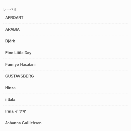
レーベル
AFROART
ARABIA
Björk
Fine Little Day
Fumiyo Hasatani
GUSTAVSBERG
Hinza
iittala
Irma イヤマ
Johanna Gullichsen