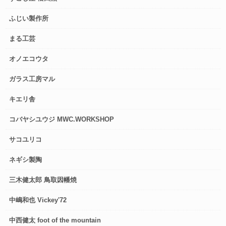
ふじい製作所
まる工芸
オノエコウタ
ガラス工房マル
キエリ舎
コバヤシユウジ MWC.WORKSHOP
サコユリコ
ネギシ製陶
三木健太郎 鳥取因幡焼
中嶋和也 Vickey'72
中西健太 foot of the mountain