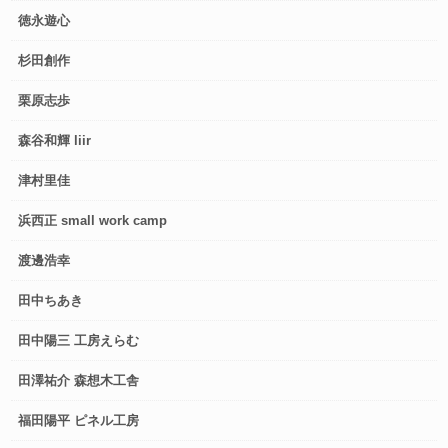
徳永遊心
杉田創作
栗原志歩
森谷和輝 liir
津村里佳
浜西正 small work camp
渡邊浩幸
田中ちあき
田中陽三 工房えらむ
田澤祐介 森想木工舎
福田陽平 ピネル工房