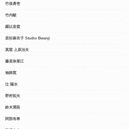
竹俣勇壱
竹内駿
羅以音窯
若杉麻衣子 Studio Bwanji
莫窯 上原治夫
藤居奈菜江
袖師窯
辻 陽水
野村拓矢
鈴木潤吾
阿部有希