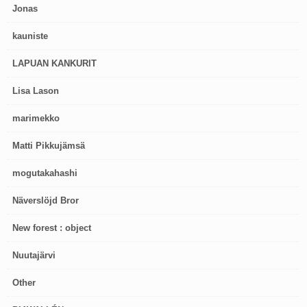
Jonas
kauniste
LAPUAN KANKURIT
Lisa Lason
marimekko
Matti Pikkujämsä
mogutakahashi
Näverslöjd Bror
New forest : object
Nuutajärvi
Other