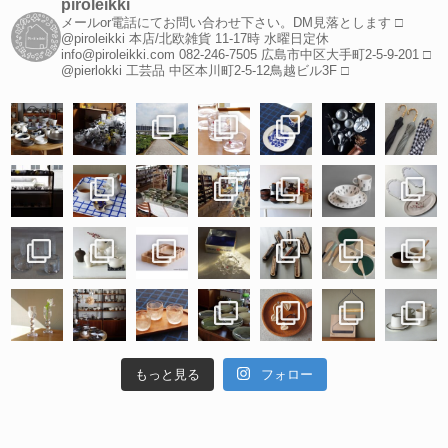
piroleikki
メールor電話にてお問い合わせ下さい。DM見落とします
□
@piroleikki 本店/北欧雑貨
11-17時 水曜日定休
info@piroleikki.com
082-246-7505
広島市中区大手町2-5-9-201
□
@pierlokki 工芸品
中区本川町2-5-12鳥越ビル3F
□
もっと見る
フォロー