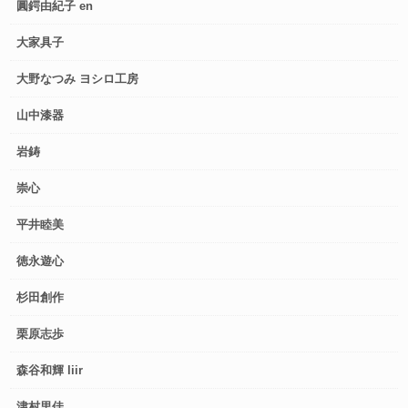
圓鍔由紀子 en
大家具子
大野なつみ ヨシロ工房
山中漆器
岩鋳
崇心
平井睦美
徳永遊心
杉田創作
栗原志歩
森谷和輝 liir
津村里佳