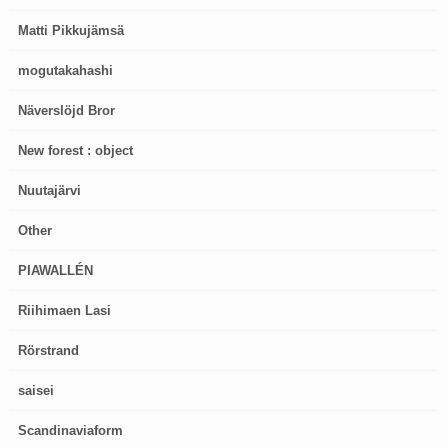
Matti Pikkujämsä
mogutakahashi
Näverslöjd Bror
New forest : object
Nuutajärvi
Other
PIAWALLÉN
Riihimaen Lasi
Rörstrand
saisei
Scandinaviaform