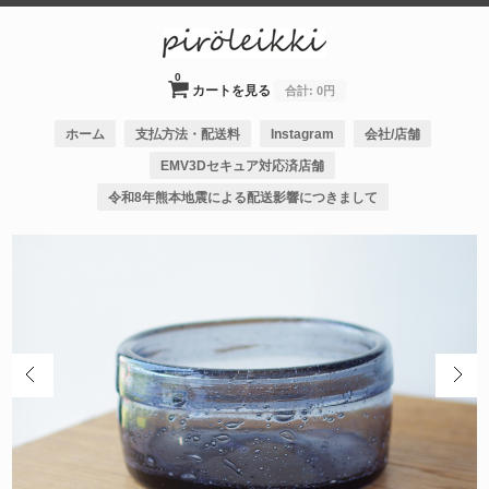
0
カートを見る
合計:
0円
ホーム
支払方法・配送料
Instagram
会社/店舗
EMV3Dセキュア対応済店舗
令和8年熊本地震による配送影響につきまして