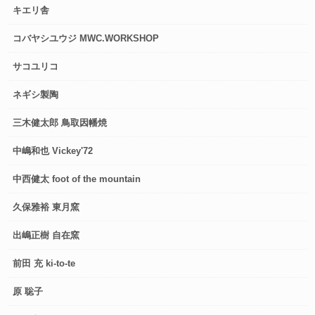
キエリ舎
コバヤシユウジ MWC.WORKSHOP
サコユリコ
ネギシ製陶
三木健太郎 鳥取因幡焼
中嶋和也 Vickey'72
中西健太 foot of the mountain
久保雅裕 東月窯
出嶋正樹 自在窯
前田 充 ki-to-te
原 聡子