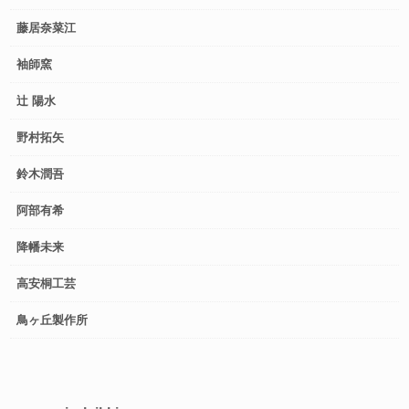
藤居奈菜江
袖師窯
辻 陽水
野村拓矢
鈴木潤吾
阿部有希
降幡未来
高安桐工芸
鳥ヶ丘製作所