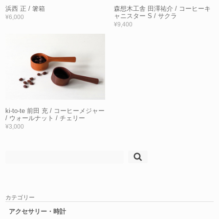
浜西 正 / 箸箱
森想木工舎 田澤祐介 / コーヒーキ
ャニスター S / サクラ
¥6,000
¥9,400
ki-to-te 前田 充 / コーヒーメジャー
/ ウォールナット / チェリー
¥3,000
検
索:
カテゴリー
アクセサリー・時計