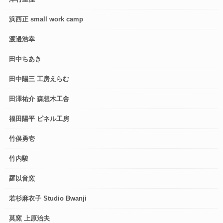
浜西正 small work camp
渡邊浩幸
田中ちあき
田中陽三 工房えらむ
田澤祐介 森想木工舎
福田陽平 ピネル工房
竹俣勇壱
竹内駿
羅以音窯
若杉麻衣子 Studio Bwanji
莫窯 上原治夫