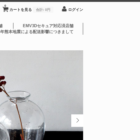
0
カートを見る
ログイン
合計:
0円
舗
EMV3Dセキュア対応済店舗
8年熊本地震による配送影響につきまして