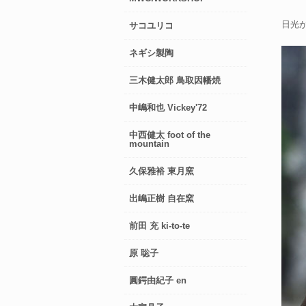
日光
サコユリコ
ネギシ製陶
三木健太郎 鳥取因幡焼
中嶋和也 Vickey'72
中西健太 foot of the
mountain
久保雅裕 東月窯
出嶋正樹 自在窯
前田 充 ki-to-te
原 聡子
圓鍔由紀子 en