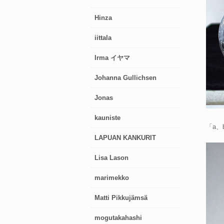
Hinza
iittala
Irma イヤマ
Johanna Gullichsen
Jonas
kauniste
「a
LAPUAN KANKURIT
Lisa Lason
marimekko
Matti Pikkujämsä
mogutakahashi