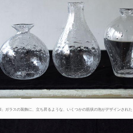
、d」ガラスの装飾に、立ち昇るような、いくつかの筋状の泡がデザインされ