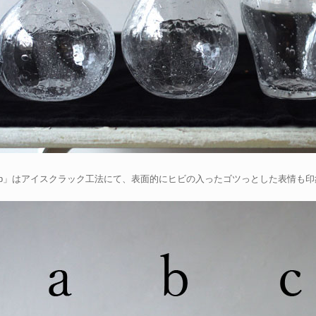
、b」はアイスクラック工法にて、表面的にヒビの入ったゴツっとした表情も印