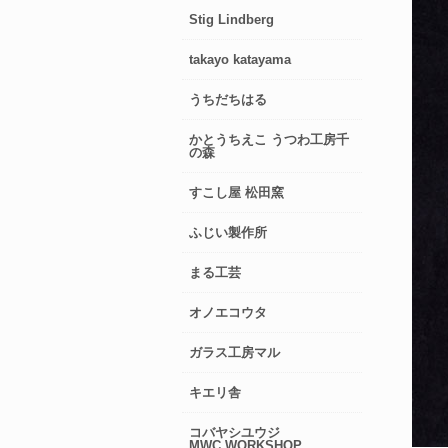
Stig Lindberg
takayo katayama
うちだちはる
かとうちえこ うつわ工房千
の森
すこし屋 松田窯
ふじい製作所
まる工芸
オノエコウタ
ガラス工房マル
キエリ舎
コバヤシユウジ
MWC.WORKSHOP