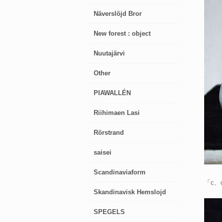
Näverslöjd Bror
New forest : object
Nuutajärvi
Other
PIAWALLÉN
Riihimaen Lasi
Rörstrand
saisei
Scandinaviaform
「c
Skandinavisk Hemslojd
SPEGELS