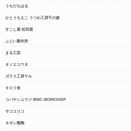
うちだちはる
かとうちえこ うつわ工房千の森
すこし屋 松田窯
ふじい製作所
まる工芸
オノエコウタ
ガラス工房マル
キエリ舎
コバヤシユウジ MWC.WORKSHOP
サコユリコ
ネギシ製陶