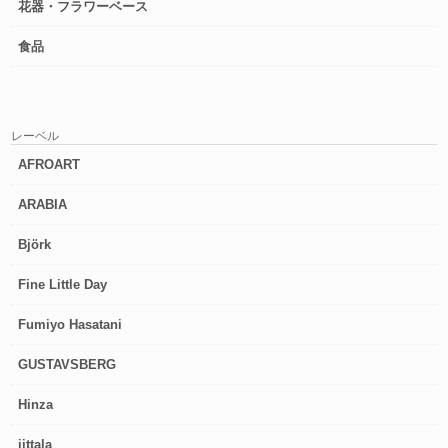
花器・フラワーベース
食品
レーベル
AFROART
ARABIA
Björk
Fine Little Day
Fumiyo Hasatani
GUSTAVSBERG
Hinza
iittala