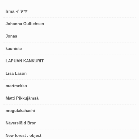
Irma イヤマ
Johanna Gullichsen
Jonas
kauniste
LAPUAN KANKURIT
Lisa Lason
marimekko
Matti Pikkujämsä
mogutakahashi
Näverslöjd Bror
New forest : object