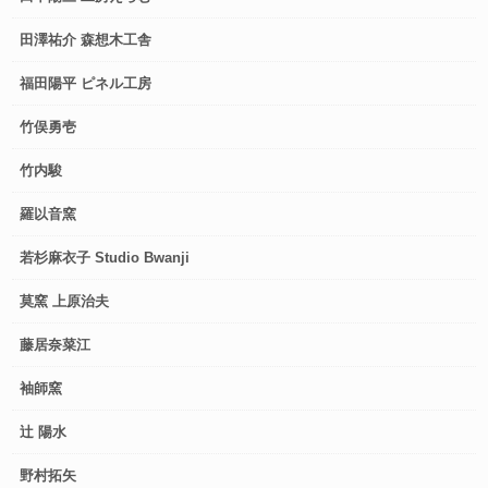
田澤祐介 森想木工舎
福田陽平 ピネル工房
竹俣勇壱
竹内駿
羅以音窯
若杉麻衣子 Studio Bwanji
莫窯 上原治夫
藤居奈菜江
袖師窯
辻 陽水
野村拓矢