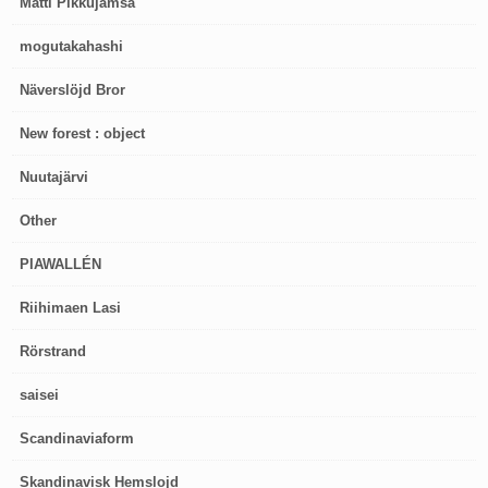
Matti Pikkujämsä
mogutakahashi
Näverslöjd Bror
New forest : object
Nuutajärvi
Other
PIAWALLÉN
Riihimaen Lasi
Rörstrand
saisei
Scandinaviaform
Skandinavisk Hemslojd