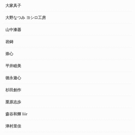
大家具子
大野なつみ ヨシロ工房
山中漆器
岩鋳
崇心
平井睦美
徳永遊心
杉田創作
栗原志歩
森谷和輝 liir
津村里佳