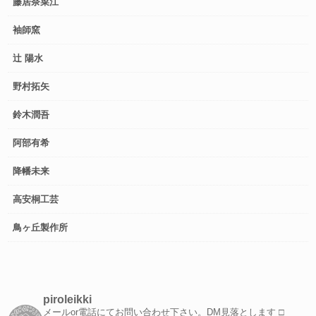
藤居奈菜江
袖師窯
辻 陽水
野村拓矢
鈴木潤吾
阿部有希
降幡未来
高安桐工芸
鳥ヶ丘製作所
piroleikki
メールor電話にてお問い合わせ下さい。DM見落とします
□