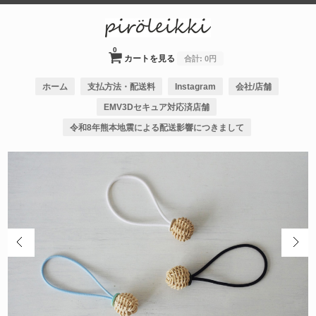
0
カートを見る
合計:
0円
ホーム
支払方法・配送料
Instagram
会社/店舗
EMV3Dセキュア対応済店舗
令和8年熊本地震による配送影響につきまして