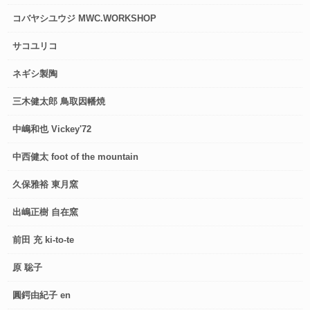
コバヤシユウジ MWC.WORKSHOP
サコユリコ
ネギシ製陶
三木健太郎 鳥取因幡焼
中嶋和也 Vickey'72
中西健太 foot of the mountain
久保雅裕 東月窯
出嶋正樹 自在窯
前田 充 ki-to-te
原 聡子
圓鍔由紀子 en