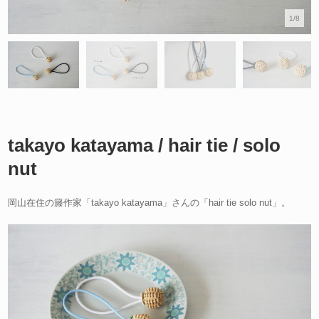
1/8
takayo katayama / hair tie / solo
nut
岡山在住の籐作家「takayo katayama」さんの「hair tie solo nut」。