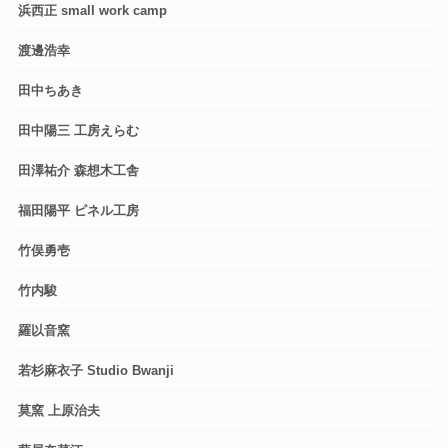
浜西正 small work camp
渡邊浩幸
田中ちあき
田中陽三 工房えらむ
田澤祐介 森想木工舎
福田陽平 ピネル工房
竹俣勇壱
竹内駿
羅以音窯
若杉麻衣子 Studio Bwanji
莫窯 上原治夫