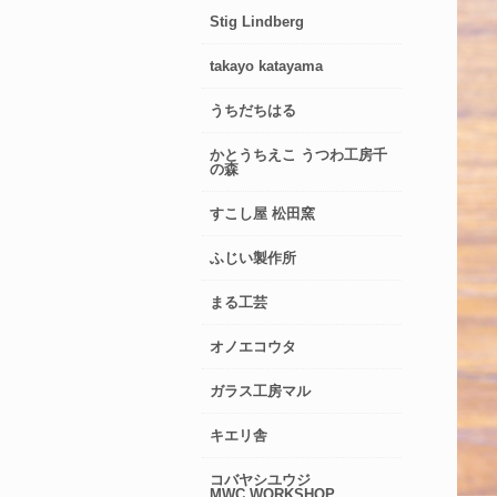
Stig Lindberg
takayo katayama
うちだちはる
かとうちえこ うつわ工房千
の森
すこし屋 松田窯
ふじい製作所
まる工芸
オノエコウタ
ガラス工房マル
キエリ舎
コバヤシユウジ
MWC.WORKSHOP