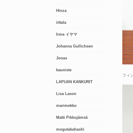
Hinza
iittala
Irma イヤマ
Johanna Gullichsen
Jonas
kauniste
フィン
LAPUAN KANKURIT
Lisa Lason
marimekko
Matti Pikkujämsä
mogutakahashi