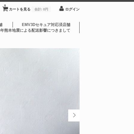
0
カートを見る
ログイン
合計:
0円
舗
EMV3Dセキュア対応済店舗
8年熊本地震による配送影響につきまして