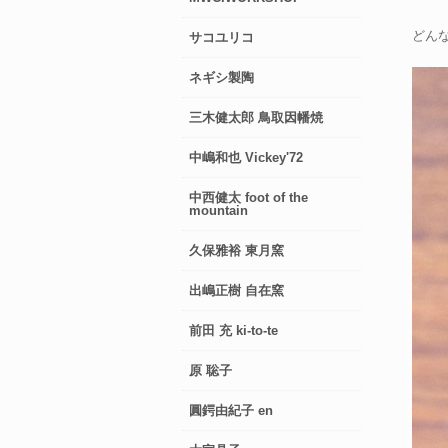
どん
サコユリコ
ネギシ製陶
三木健太郎 鳥取因幡焼
中嶋和也 Vickey'72
中西健太 foot of the
mountain
久保雅裕 東月窯
出嶋正樹 自在窯
前田 充 ki-to-te
原 聡子
圓鍔由紀子 en