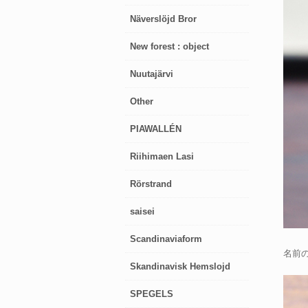
Näverslöjd Bror
New forest : object
Nuutajärvi
Other
PIAWALLÉN
Riihimaen Lasi
Rörstrand
saisei
Scandinaviaform
名前
Skandinavisk Hemslojd
SPEGELS