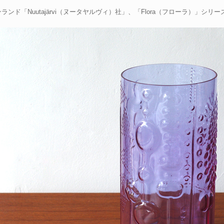
ランド「Nuutajärvi（ヌータヤルヴィ）社」、「Flora（フローラ）」シ