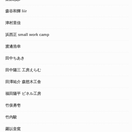
森谷和輝 liir
津村里佳
浜西正 small work camp
渡邊浩幸
田中ちあき
田中陽三 工房えらむ
田澤祐介 森想木工舎
福田陽平 ピネル工房
竹俣勇壱
竹内駿
羅以音窯