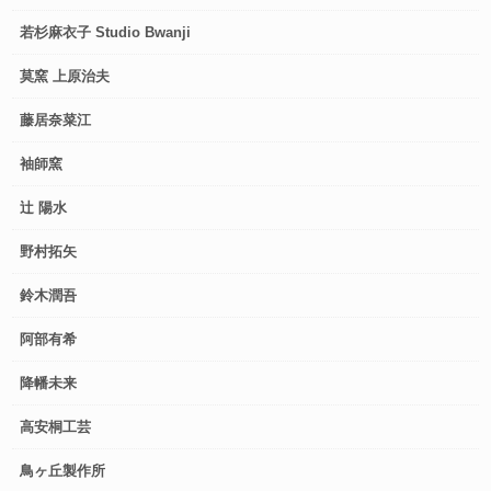
若杉麻衣子 Studio Bwanji
莫窯 上原治夫
藤居奈菜江
袖師窯
辻 陽水
野村拓矢
鈴木潤吾
阿部有希
降幡未来
高安桐工芸
鳥ヶ丘製作所