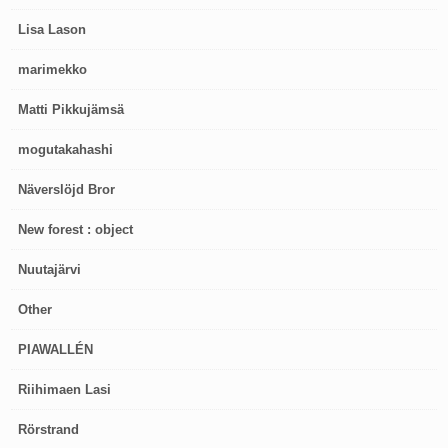
Lisa Lason
marimekko
Matti Pikkujämsä
mogutakahashi
Näverslöjd Bror
New forest : object
Nuutajärvi
Other
PIAWALLÉN
Riihimaen Lasi
Rörstrand