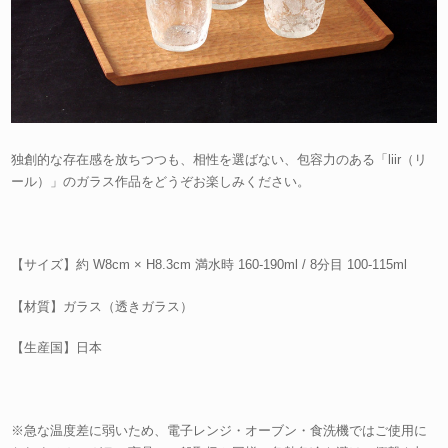
独創的な存在感を放ちつつも、相性を選ばない、包容力のある「liir（リ
ール）」のガラス作品をどうぞお楽しみください。
【サイズ】約 W8cm × H8.3cm 満水時 160-190ml / 8分目 100-115ml
【材質】ガラス（透きガラス）
【生産国】日本
※急な温度差に弱いため、電子レンジ・オーブン・食洗機ではご使用に