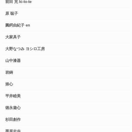
前田 充 ki-to-te
原 聡子
圓鍔由紀子 en
大家具子
大野なつみ ヨシロ工房
山中漆器
岩鋳
崇心
平井睦美
徳永遊心
杉田創作
栗原志歩