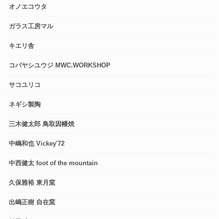
オノエコウタ
ガラス工房マル
キエリ舎
コバヤシユウジ MWC.WORKSHOP
サコユリコ
ネギシ製陶
三木健太郎 鳥取因幡焼
中嶋和也 Vickey'72
中西健太 foot of the mountain
久保雅裕 東月窯
出嶋正樹 自在窯