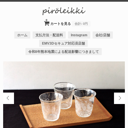
0
カートを見る
合計:
0円
ホーム
支払方法・配送料
Instagram
会社/店舗
EMV3Dセキュア対応済店舗
令和8年熊本地震による配送影響につきまして