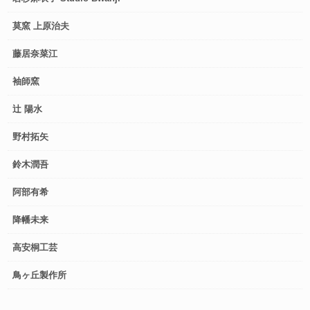
莫窯 上原治夫
藤居奈菜江
袖師窯
辻 陽水
野村拓矢
鈴木潤吾
阿部有希
降幡未来
高安桐工芸
鳥ヶ丘製作所