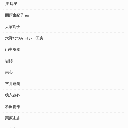
原 聡子
圓鍔由紀子 en
大家具子
大野なつみ ヨシロ工房
山中漆器
岩鋳
崇心
平井睦美
徳永遊心
杉田創作
栗原志歩