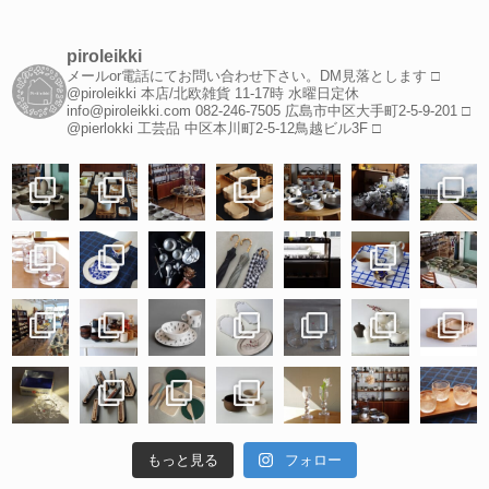
piroleikki
メールor電話にてお問い合わせ下さい。DM見落とします
□
@piroleikki 本店/北欧雑貨
11-17時 水曜日定休
info@piroleikki.com
082-246-7505
広島市中区大手町2-5-9-201
□
@pierlokki 工芸品
中区本川町2-5-12鳥越ビル3F
□
もっと見る
フォロー