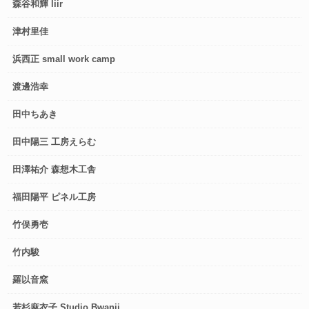
森谷和輝 liir
津村里佳
浜西正 small work camp
渡邊浩幸
田中ちあき
田中陽三 工房えらむ
田澤祐介 森想木工舎
福田陽平 ピネル工房
竹俣勇壱
竹内駿
羅以音窯
若杉麻衣子 Studio Bwanji