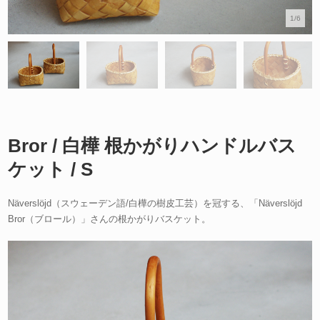
1/6
Bror / 白樺 根かがりハンドルバス
ケット / S
Näverslöjd（スウェーデン語/白樺の樹皮工芸）を冠する、「Näverslöjd
Bror（ブロール）」さんの根かがりバスケット。