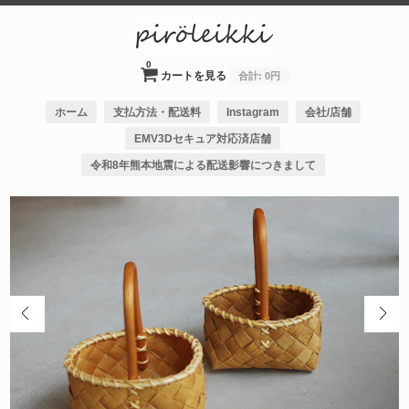
0
カートを見る
合計:
0円
ホーム
支払方法・配送料
Instagram
会社/店舗
EMV3Dセキュア対応済店舗
令和8年熊本地震による配送影響につきまして