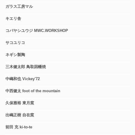
ガラス工房マル
キエリ舎
コバヤシユウジ MWC.WORKSHOP
サコユリコ
ネギシ製陶
三木健太郎 鳥取因幡焼
中嶋和也 Vickey'72
中西健太 foot of the mountain
久保雅裕 東月窯
出嶋正樹 自在窯
前田 充 ki-to-te