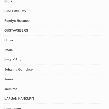
Björk
Fine Little Day
Fumiyo Hasatani
GUSTAVSBERG
Hinza
iittala
Irma イヤマ
Johanna Gullichsen
Jonas
kauniste
LAPUAN KANKURIT
Lisa Lason