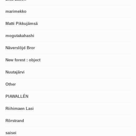
marimekko
Matti Pikkujämsä
mogutakahashi
Näverslöjd Bror
New forest : object
Nuutajärvi
Other
PIAWALLÉN
Riihimaen Lasi
Rörstrand
saisei