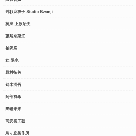
若杉麻衣子 Studio Bwanji
莫窯 上原治夫
藤居奈菜江
袖師窯
辻 陽水
野村拓矢
鈴木潤吾
阿部有希
降幡未来
高安桐工芸
鳥ヶ丘製作所