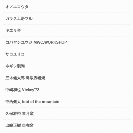
オノエコウタ
ガラス工房マル
キエリ舎
コバヤシユウジ MWC.WORKSHOP
サコユリコ
ネギシ製陶
三木健太郎 鳥取因幡焼
中嶋和也 Vickey'72
中西健太 foot of the mountain
久保雅裕 東月窯
出嶋正樹 自在窯