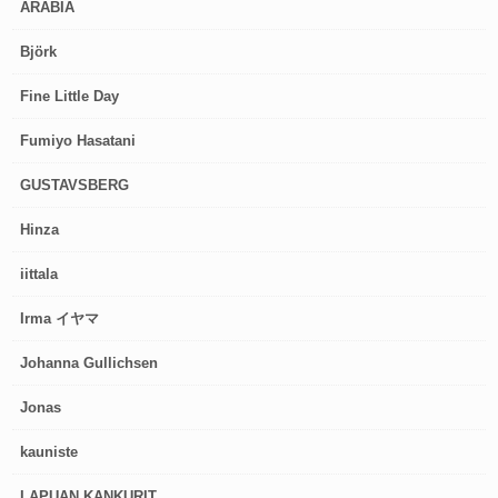
ARABIA
Björk
Fine Little Day
Fumiyo Hasatani
GUSTAVSBERG
Hinza
iittala
Irma イヤマ
Johanna Gullichsen
Jonas
kauniste
LAPUAN KANKURIT