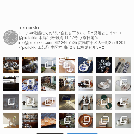
piroleikki
メールor電話にてお問い合わせ下さい。DM見落とします
□
@piroleikki 本店/北欧雑貨
11-17時 水曜日定休
info@piroleikki.com
082-246-7505
広島市中区大手町2-5-9-201
□
@pierlokki 工芸品
中区本川町2-5-12鳥越ビル3F
□