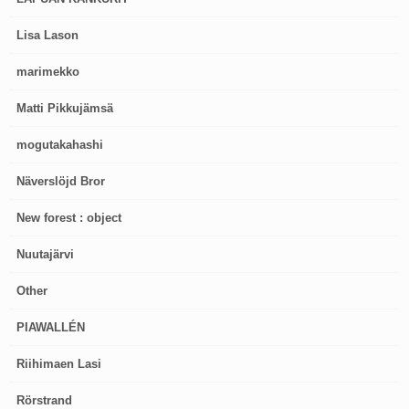
Lisa Lason
marimekko
Matti Pikkujämsä
mogutakahashi
Näverslöjd Bror
New forest : object
Nuutajärvi
Other
PIAWALLÉN
Riihimaen Lasi
Rörstrand