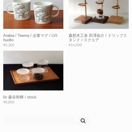
Arabia / Teema / 企業マグ / LVI-
森想木工舎 田澤祐介 / ドリップス
huolto
タンド / スクエア
¥6,300
¥14,000
liir 森谷和輝 / stock
¥8,800
検
索: