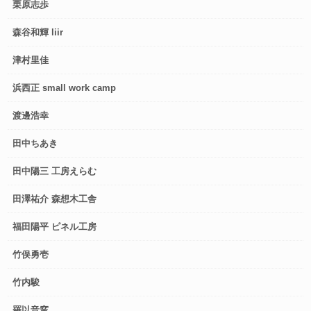
栗原志歩
森谷和輝 liir
津村里佳
浜西正 small work camp
渡邊浩幸
田中ちあき
田中陽三 工房えらむ
田澤祐介 森想木工舎
福田陽平 ピネル工房
竹俣勇壱
竹内駿
羅以音窯