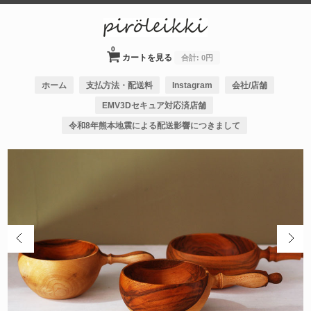
0
カートを見る
合計:
0円
ホーム
支払方法・配送料
Instagram
会社/店舗
EMV3Dセキュア対応済店舗
令和8年熊本地震による配送影響につきまして