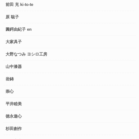
前田 充 ki-to-te
原 聡子
圓鍔由紀子 en
大家具子
大野なつみ ヨシロ工房
山中漆器
岩鋳
崇心
平井睦美
徳永遊心
杉田創作