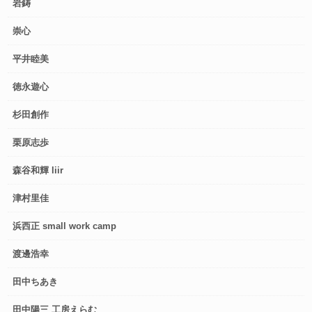
岩鋳
崇心
平井睦美
徳永遊心
杉田創作
栗原志歩
森谷和輝 liir
津村里佳
浜西正 small work camp
渡邊浩幸
田中ちあき
田中陽三 工房えらむ