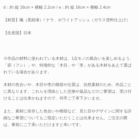
d：約 縦 16cm × 横幅 2.2cm / e：約 縦 16cm × 横幅 2.4cm
【材質】楓（黒錆漆）/ ナラ、ホワイトアッシュ（ガラス塗料仕上げ）
【生産国】日本
※作品の材料に使われている木材は、1点モノの風合いを楽しめるよう、
「節（フシ）」や、特徴的な「木目」や「杢」がある木材をあえて選ば
れている場合があります。
木材の色合いや、木目や杢の模様や位置は、自然素材のため、作品ごと
に異なります。これらを理由とした交換や返品などのご要望は、受け付
けることは出来かねますので、何卒ご了承下さいませ。
また、素材に依存した色合いや模様など、見た目やデザインに関する詳
細なご希望についてもご指定いただくことは出来ません。ご注文の際
は、事前にご了承いただけますと幸いです。