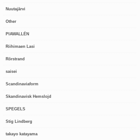
Nuutajärvi
Other
PIAWALLÉN
Riihimaen Lasi
Rörstrand
saisei
Scandinaviaform
Skandinavisk Hemslojd
SPEGELS
Stig Lindberg
takayo katayama