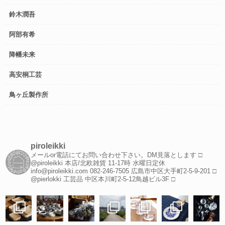
鈴木潤吾
阿部有希
降幡未来
高安桐工芸
鳥ヶ丘製作所
piroleikki
メールor電話にてお問い合わせ下さい。DM見落とします
□
@piroleikki 本店/北欧雑貨
11-17時 水曜日定休
info@piroleikki.com
082-246-7505
広島市中区大手町2-5-9-201
□
@pierlokki 工芸品
中区本川町2-5-12鳥越ビル3F
□