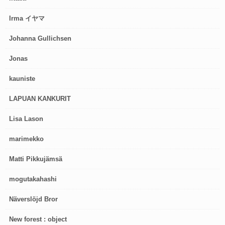
Irma イヤマ
Johanna Gullichsen
Jonas
kauniste
LAPUAN KANKURIT
Lisa Lason
marimekko
Matti Pikkujämsä
mogutakahashi
Näverslöjd Bror
New forest : object