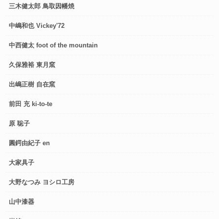
三木健太郎 鳥取因幡焼
中嶋和也 Vickey'72
中西健太 foot of the mountain
久保雅裕 東月窯
出嶋正樹 自在窯
前田 充 ki-to-te
原 聡子
圓鍔由紀子 en
大家具子
大野なつみ ヨシロ工房
山中漆器