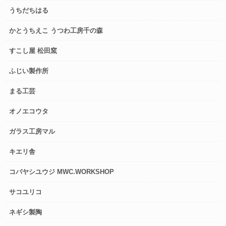
うちだちはる
かとうちえこ うつわ工房千の森
すこし屋 松田窯
ふじい製作所
まる工芸
オノエコウタ
ガラス工房マル
キエリ舎
コバヤシユウジ MWC.WORKSHOP
サコユリコ
ネギシ製陶