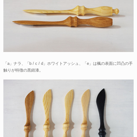
「a」ナラ、「b / c / d」ホワイトアッシュ、「e」は楓の表面に凹凸の手
触りが特徴の黒錆漆。