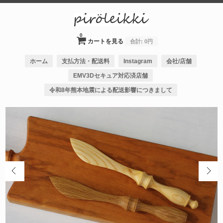
0
カートを見る
合計:
0円
ホーム
支払方法・配送料
Instagram
会社/店舗
EMV3Dセキュア対応済店舗
令和8年熊本地震による配送影響につきまして