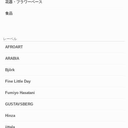
花器・フラワーベース
食品
レーベル
AFROART
ARABIA
Björk
Fine Little Day
Fumiyo Hasatani
GUSTAVSBERG
Hinza
iittala