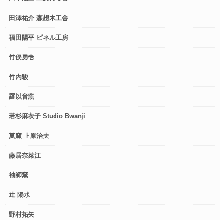
田澤祐介 森想木工舎
福田陽平 ピネル工房
竹俣勇壱
竹内駿
羅以音窯
若杉麻衣子 Studio Bwanji
莫窯 上原治夫
藤居奈菜江
袖師窯
辻 陽水
野村拓矢