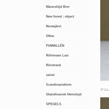
Näverslöjd Bror
New forest : object
Nuutajärvi
Other
PIAWALLÉN
Riihimaen Lasi
Rörstrand
saisei
Scandinaviaform
デコレ
Skandinavisk Hemslojd
SPEGELS