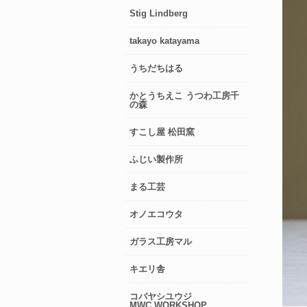
Stig Lindberg
takayo katayama
うちだちはる
かとうちえこ うつわ工房千
の森
すこし屋 松田窯
ふじい製作所
まる工芸
オノエコウタ
ガラス工房マル
キエリ舎
コバヤシユウジ
MWC.WORKSHOP