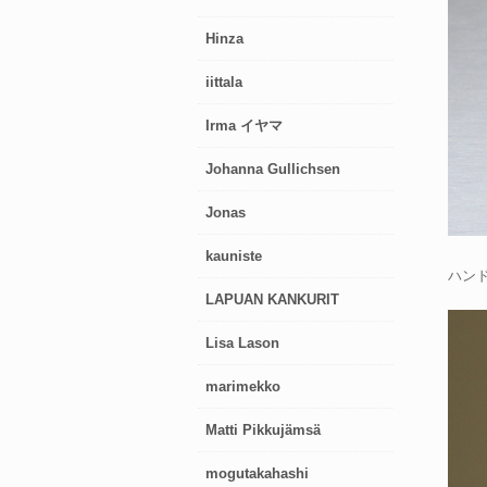
Hinza
iittala
Irma イヤマ
Johanna Gullichsen
Jonas
kauniste
ハン
LAPUAN KANKURIT
Lisa Lason
marimekko
Matti Pikkujämsä
mogutakahashi