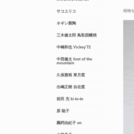
植物
サコユリコ
ネギシ製陶
三木健太郎 鳥取因幡焼
中嶋和也 Vickey'72
中西健太 foot of the
mountain
久保雅裕 東月窯
出嶋正樹 自在窯
前田 充 ki-to-te
原 聡子
圓鍔由紀子 en