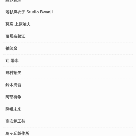
若杉麻衣子 Studio Bwanji
莫窯 上原治夫
藤居奈菜江
袖師窯
辻 陽水
野村拓矢
鈴木潤吾
阿部有希
降幡未来
高安桐工芸
鳥ヶ丘製作所