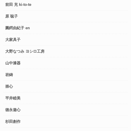
前田 充 ki-to-te
原 聡子
圓鍔由紀子 en
大家具子
大野なつみ ヨシロ工房
山中漆器
岩鋳
崇心
平井睦美
徳永遊心
杉田創作