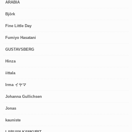
ARABIA
Björk
Fine Little Day
Fumiyo Hasatani
GUSTAVSBERG
Hinza
iittala
Irma イヤマ
Johanna Gullichsen
Jonas
kauniste
LAPUAN KANKURIT