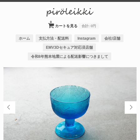
0
カートを見る
合計:
0円
ホーム
支払方法・配送料
Instagram
会社/店舗
EMV3Dセキュア対応済店舗
令和8年熊本地震による配送影響につきまして