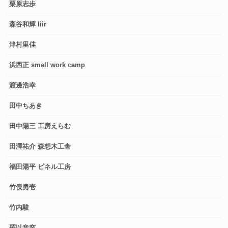
栗原志歩
森谷和輝 liir
津村里佳
浜西正 small work camp
渡邊浩幸
田中ちあき
田中陽三 工房えらむ
田澤祐介 森想木工舎
福田陽平 ピネル工房
竹俣勇壱
竹内駿
羅以音窯