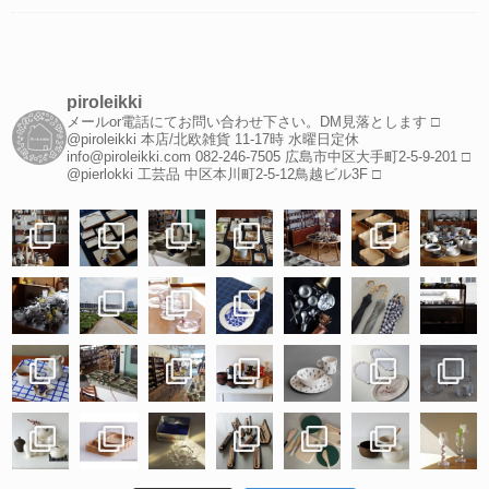
piroleikki
メールor電話にてお問い合わせ下さい。DM見落とします
□
@piroleikki 本店/北欧雑貨
11-17時 水曜日定休
info@piroleikki.com
082-246-7505
広島市中区大手町2-5-9-201
□
@pierlokki 工芸品
中区本川町2-5-12鳥越ビル3F
□