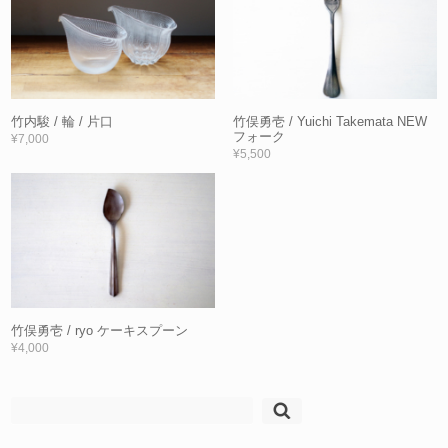
竹内駿 / 輪 / 片口
竹俣勇壱 / Yuichi Takemata NEW
フォーク
¥7,000
¥5,500
竹俣勇壱 / ryo ケーキスプーン
¥4,000
検
索: