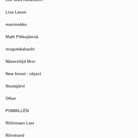
Lisa Lason
marimekko
Matti Pikkujämsä
mogutakahashi
Näverslöjd Bror
New forest : object
Nuutajärvi
Other
PIAWALLÉN
Riihimaen Lasi
Rörstrand