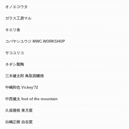
オノエコウタ
ガラス工房マル
キエリ舎
コバヤシユウジ MWC.WORKSHOP
サコユリコ
ネギシ製陶
三木健太郎 鳥取因幡焼
中嶋和也 Vickey'72
中西健太 foot of the mountain
久保雅裕 東月窯
出嶋正樹 自在窯