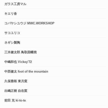
ガラス工房マル
キエリ舎
コバヤシユウジ MWC.WORKSHOP
サコユリコ
ネギシ製陶
三木健太郎 鳥取因幡焼
中嶋和也 Vickey'72
中西健太 foot of the mountain
久保雅裕 東月窯
出嶋正樹 自在窯
前田 充 ki-to-te