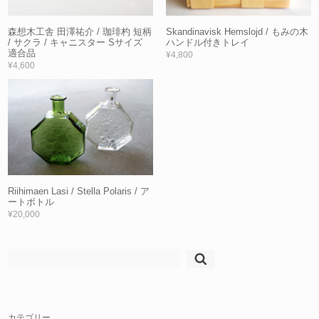
森想木工舎 田澤祐介 / 珈琲杓 短柄
Skandinavisk Hemslojd / もみの木
/ サクラ / キャニスター Sサイズ
ハンドル付きトレイ
適合品
¥4,800
¥4,600
Riihimaen Lasi / Stella Polaris / ア
ートボトル
¥20,000
検
索:
カテゴリー