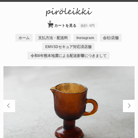
0
カートを見る
合計:
0円
ホーム
支払方法・配送料
Instagram
会社/店舗
EMV3Dセキュア対応済店舗
令和8年熊本地震による配送影響につきまして