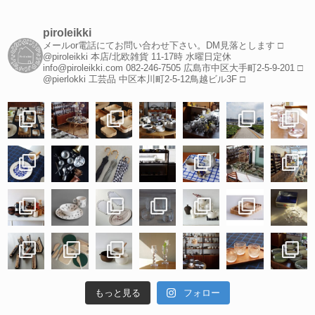
piroleikki
メールor電話にてお問い合わせ下さい。DM見落とします
□
@piroleikki 本店/北欧雑貨
11-17時 水曜日定休
info@piroleikki.com
082-246-7505
広島市中区大手町2-5-9-201
□
@pierlokki 工芸品
中区本川町2-5-12鳥越ビル3F
□
もっと見る
フォロー