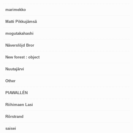
marimekko
Matti Pikkujämsä
mogutakahashi
Näverslöjd Bror
New forest : object
Nuutajärvi
Other
PIAWALLÉN
Riihimaen Lasi
Rörstrand
saisei