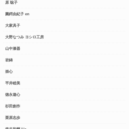
原 聡子
圓鍔由紀子 en
大家具子
大野なつみ ヨシロ工房
山中漆器
岩鋳
崇心
平井睦美
徳永遊心
杉田創作
栗原志歩