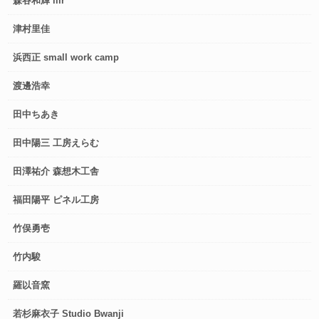
森谷和輝 liir
津村里佳
浜西正 small work camp
渡邊浩幸
田中ちあき
田中陽三 工房えらむ
田澤祐介 森想木工舎
福田陽平 ピネル工房
竹俣勇壱
竹内駿
羅以音窯
若杉麻衣子 Studio Bwanji