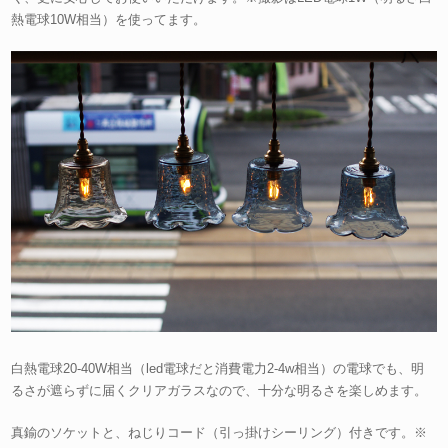
熱電球10W相当）を使ってます。
白熱電球20-40W相当（led電球だと消費電力2-4w相当）の電球でも、明
るさが遮らずに届くクリアガラスなので、十分な明るさを楽しめます。
真鍮のソケットと、ねじりコード（引っ掛けシーリング）付きです。※