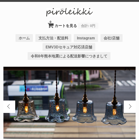
0
カートを見る
合計:
0円
ホーム
支払方法・配送料
Instagram
会社/店舗
EMV3Dセキュア対応済店舗
令和8年熊本地震による配送影響につきまして