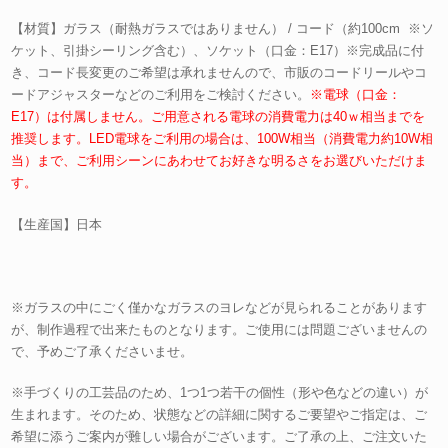
【材質】ガラス（耐熱ガラスではありません） / コード（約100cm ※ソ
ケット、引掛シーリング含む）、ソケット（口金：E17）※完成品に付
き、コード長変更のご希望は承れませんので、市販のコードリールやコ
ードアジャスターなどのご利用をご検討ください。
※電球（口金：
E17）は付属しません。ご用意される電球の消費電力は40ｗ相当までを
推奨します。LED電球をご利用の場合は、100W相当（消費電力約10W相
当）まで、ご利用シーンにあわせてお好きな明るさをお選びいただけま
す。
【生産国】日本
※ガラスの中にごく僅かなガラスのヨレなどが見られることがあります
が、制作過程で出来たものとなります。ご使用には問題ございませんの
で、予めご了承くださいませ。
※手づくりの工芸品のため、1つ1つ若干の個性（形や色などの違い）が
生まれます。そのため、状態などの詳細に関するご要望やご指定は、ご
希望に添うご案内が難しい場合がございます。ご了承の上、ご注文いた