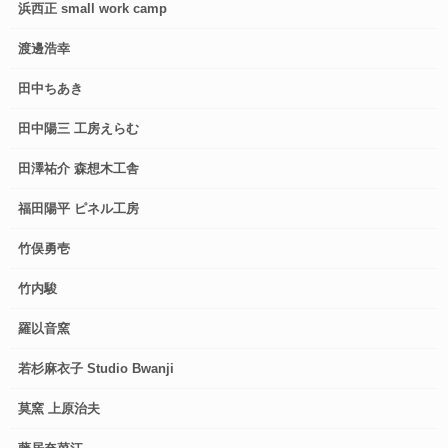
浜西正 small work camp
渡邊浩幸
田中ちあき
田中陽三 工房えらむ
田澤祐介 森想木工舎
福田陽平 ピネル工房
竹俣勇壱
竹内駿
羅以音窯
若杉麻衣子 Studio Bwanji
莫窯 上原治夫