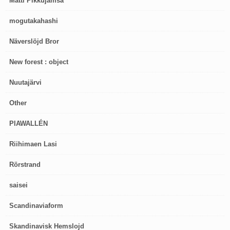
Matti Pikkujämsä
mogutakahashi
Näverslöjd Bror
New forest : object
Nuutajärvi
Other
PIAWALLÉN
Riihimaen Lasi
Rörstrand
saisei
Scandinaviaform
Skandinavisk Hemslojd