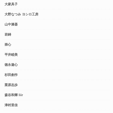
大家具子
大野なつみ ヨシロ工房
山中漆器
岩鋳
崇心
平井睦美
徳永遊心
杉田創作
栗原志歩
森谷和輝 liir
津村里佳