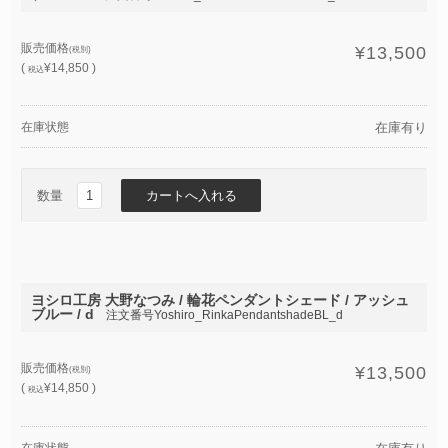
販売価格
¥13,500
(税別)
(
¥14,850 )
税込
在庫状態
在庫有り
数量
ヨシロ工房 大野なつみ / 輪花ペンダントシェード / アッシュ
ブルー / d
注文番号Yoshiro_RinkaPendantshadeBL_d
販売価格
¥13,500
(税別)
(
¥14,850 )
税込
在庫状態