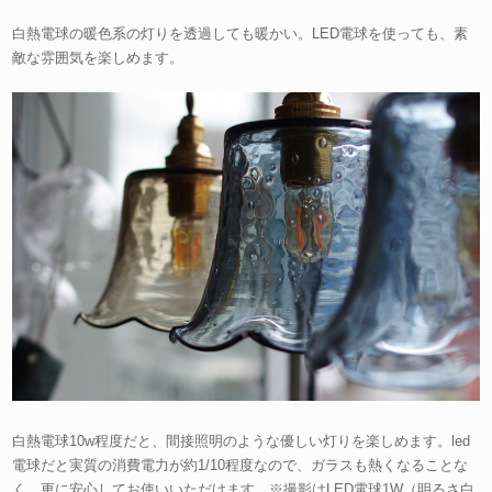
白熱電球の暖色系の灯りを透過しても暖かい。LED電球を使っても、素
敵な雰囲気を楽しめます。
白熱電球10w程度だと、間接照明のような優しい灯りを楽しめます。led
電球だと実質の消費電力が約1/10程度なので、ガラスも熱くなることな
く、更に安心してお使いいただけます。※撮影はLED電球1W（明るさ白