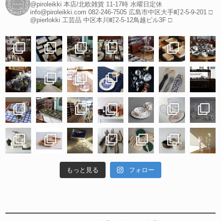
@piroleikki 本店/北欧雑貨
11-17時 水曜日定休
info@piroleikki.com
082-246-7505
広島市中区大手町2-5-9-201
□
@pierlokki 工芸品
中区本川町2-5-12鳥越ビル3F
□
もっと見る
フォロー