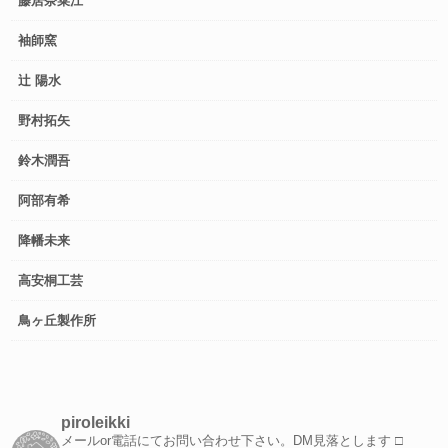
藤居奈菜江
袖師窯
辻 陽水
野村拓矢
鈴木潤吾
阿部有希
降幡未来
高安桐工芸
鳥ヶ丘製作所
piroleikki
メールor電話にてお問い合わせ下さい。DM見落とします
□