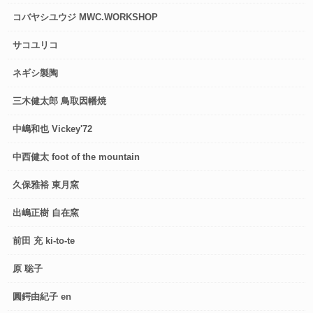
コバヤシユウジ MWC.WORKSHOP
サコユリコ
ネギシ製陶
三木健太郎 鳥取因幡焼
中嶋和也 Vickey'72
中西健太 foot of the mountain
久保雅裕 東月窯
出嶋正樹 自在窯
前田 充 ki-to-te
原 聡子
圓鍔由紀子 en