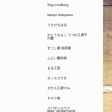
Stig Lindberg
takayo katayama
うちだちはる
かとうちえこ うつわ工房千
の森
すこし屋 松田窯
ふじい製作所
まる工芸
オノエコウタ
ガラス工房マル
キエリ舎
コバヤシユウジ
MWC.WORKSHOP