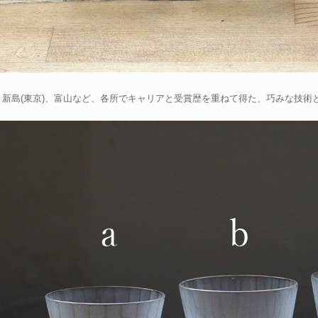
、新島(東京)、富山など、各所でキャリアと受賞歴を重ねて得た、巧みな技術