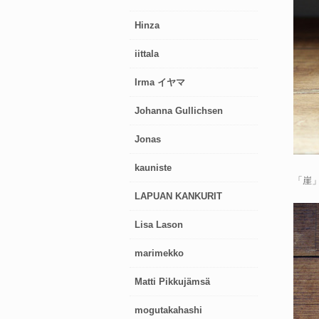
Hinza
iittala
Irma イヤマ
Johanna Gullichsen
Jonas
kauniste
「崖」
LAPUAN KANKURIT
Lisa Lason
marimekko
Matti Pikkujämsä
mogutakahashi