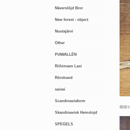
Näverslöjd Bror
New forest : object
Nuutajärvi
Other
PIAWALLÉN
Riihimaen Lasi
Rörstrand
saisei
Scandinaviaform
模様
Skandinavisk Hemslojd
SPEGELS