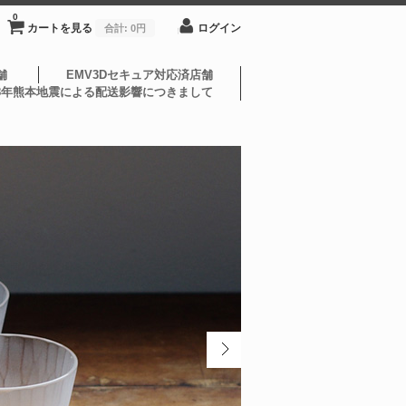
0
カートを見る
ログイン
合計:
0円
舗
EMV3Dセキュア対応済店舗
8年熊本地震による配送影響につきまして