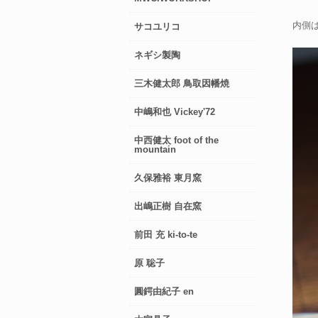
内側
サコユリコ
ネギシ製陶
三木健太郎 鳥取因幡焼
中嶋和也 Vickey'72
中西健太 foot of the
mountain
久保雅裕 東月窯
出嶋正樹 自在窯
前田 充 ki-to-te
原 聡子
圓鍔由紀子 en