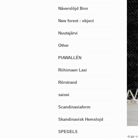
Näverslöjd Bror
New forest : object
Nuutajärvi
Other
PIAWALLÉN
Riihimaen Lasi
Rörstrand
saisei
Scandinaviaform
Skandinavisk Hemslojd
SPEGELS
北欧