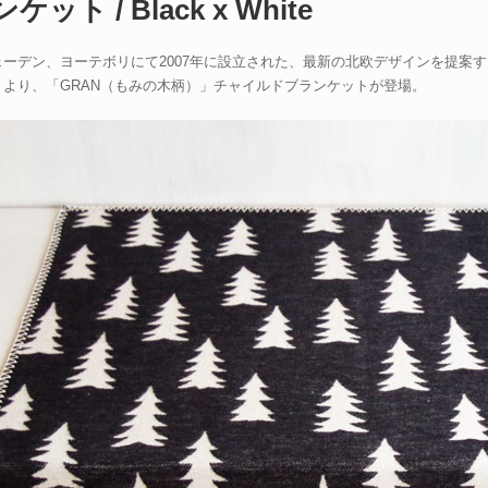
ケット / Black x White
ーデン、ヨーテボリにて2007年に設立された、最新の北欧デザインを提案する「Fin
」より、「GRAN（もみの木柄）」チャイルドブランケットが登場。