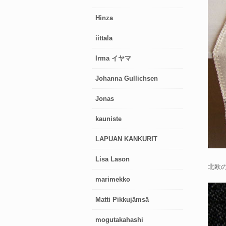
Hinza
iittala
Irma イヤマ
Johanna Gullichsen
Jonas
kauniste
LAPUAN KANKURIT
Lisa Lason
北欧の
marimekko
Matti Pikkujämsä
mogutakahashi