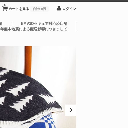
0
カートを見る
ログイン
合計:
0円
舗
EMV3Dセキュア対応済店舗
8年熊本地震による配送影響につきまして