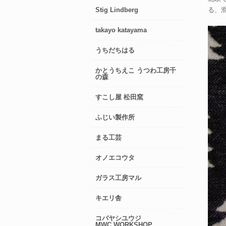
Stig Lindberg
る、
takayo katayama
うちだちはる
かとうちえこ うつわ工房千
の森
すこし屋 松田窯
ふじい製作所
まる工芸
オノエコウタ
ガラス工房マル
キエリ舎
コバヤシユウジ
MWC.WORKSHOP