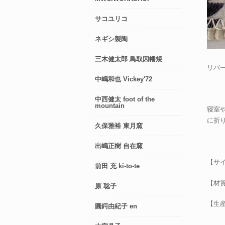
サコユリコ
ネギシ製陶
三木健太郎 鳥取因幡焼
リバ
中嶋和也 Vickey'72
中西健太 foot of the
mountain
寝室
に折
久保雅裕 東月窯
出嶋正樹 自在窯
【サイ
前田 充 ki-to-te
【材
原 聡子
【生
圓鍔由紀子 en