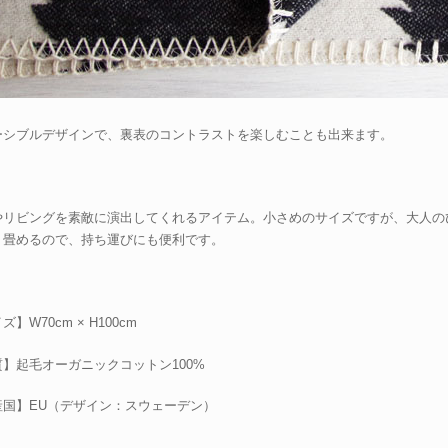
ーシブルデザインで、裏表のコントラストを楽しむことも出来ます。
やリビングを素敵に演出してくれるアイテム。小さめのサイズですが、大人の
り畳めるので、持ち運びにも便利です。
ズ】W70cm × H100cm
質】起毛オーガニックコットン100%
産国】EU（デザイン：スウェーデン）