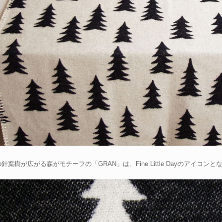
針葉樹が広がる森がモチーフの「GRAN」は、Fine Little Dayのアイコン