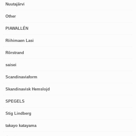
Nuutajärvi
Other
PIAWALLÉN
Riihimaen Lasi
Rörstrand
saisei
Scandinaviaform
Skandinavisk Hemslojd
SPEGELS
Stig Lindberg
takayo katayama