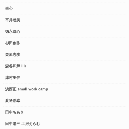
崇心
平井睦美
徳永遊心
杉田創作
栗原志歩
森谷和輝 liir
津村里佳
浜西正 small work camp
渡邊浩幸
田中ちあき
田中陽三 工房えらむ