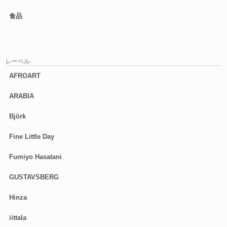
食品
レーベル
AFROART
ARABIA
Björk
Fine Little Day
Fumiyo Hasatani
GUSTAVSBERG
Hinza
iittala