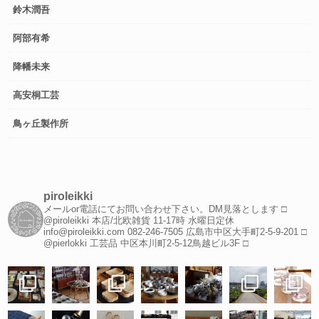
鈴木潤吾
阿部有希
降幡未来
高安桐工芸
鳥ヶ丘製作所
piroleikki
メールor電話にてお問い合わせ下さい。DM見落とします
□
@piroleikki 本店/北欧雑貨
11-17時 水曜日定休
info@piroleikki.com
082-246-7505
広島市中区大手町2-5-9-201
□
@pierlokki 工芸品
中区本川町2-5-12鳥越ビル3F
□