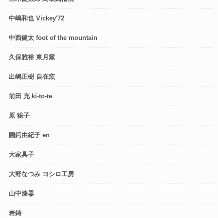
中嶋和也 Vickey'72
中西健太 foot of the mountain
久保雅裕 東月窯
出嶋正樹 自在窯
前田 充 ki-to-te
原 聡子
圓鍔由紀子 en
大家具子
大野なつみ ヨシロ工房
山中漆器
岩鋳