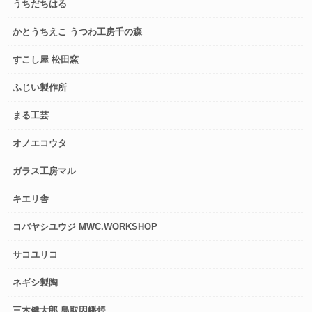
うちだちはる
かとうちえこ うつわ工房千の森
すこし屋 松田窯
ふじい製作所
まる工芸
オノエコウタ
ガラス工房マル
キエリ舎
コバヤシユウジ MWC.WORKSHOP
サコユリコ
ネギシ製陶
三木健太郎 鳥取因幡焼