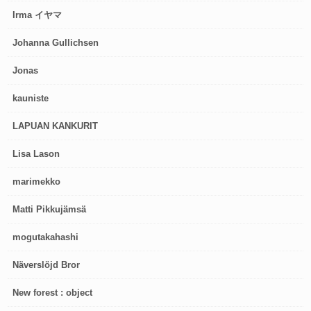
Irma イヤマ
Johanna Gullichsen
Jonas
kauniste
LAPUAN KANKURIT
Lisa Lason
marimekko
Matti Pikkujämsä
mogutakahashi
Näverslöjd Bror
New forest : object