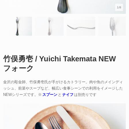
1/8
竹俣勇壱 / Yuichi Takemata NEW
フォーク
金沢の彫金師、竹俣勇壱氏が手がけるカトラリー。肉や魚のメインディ
ッシュ、前菜やスープなど、幅広い食事シーンでの利用をイメージした
NEWシリーズです。※
スプーン
と
ナイフ
は別売りです