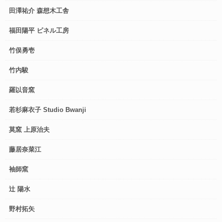
田澤祐介 森想木工舎
福田陽平 ピネル工房
竹俣勇壱
竹内駿
羅以音窯
若杉麻衣子 Studio Bwanji
莫窯 上原治夫
藤居奈菜江
袖師窯
辻 陽水
野村拓矢