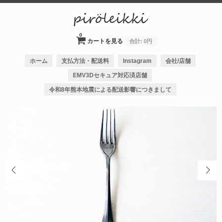
0
カートを見る
合計:
0円
ホーム
支払方法・配送料
Instagram
会社/店舗
EMV3Dセキュア対応済店舗
令和8年熊本地震による配送影響につきまして