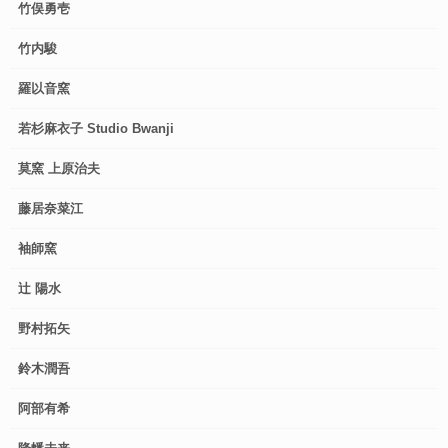
竹俣勇壱
竹内駿
羅以音窯
若杉麻衣子 Studio Bwanji
莫窯 上原治夫
藤居奈菜江
袖師窯
辻 陽水
野村拓矢
鈴木潤吾
阿部有希