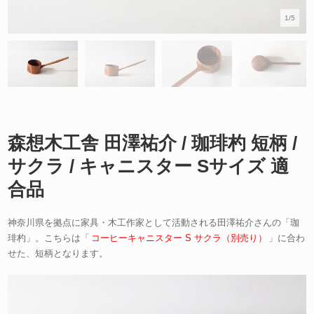
1/5
森想木工舎 田澤祐介 / 珈琲杓 短柄 /
サクラ / キャニスター Sサイズ 適
合品
神奈川県を拠点に家具・木工作家として活動される田澤祐介さんの「珈
琲杓」。こちらは「
コーヒーキャニスター S サクラ（別売り）
」に合わ
せた、短柄となります。