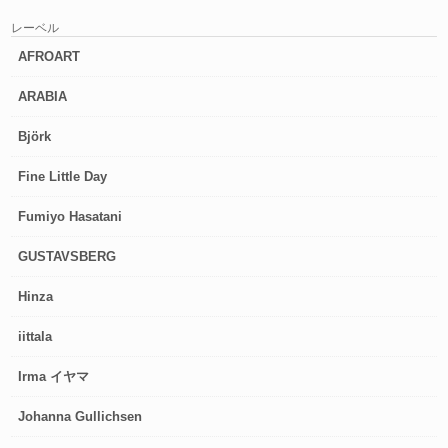
レーベル
AFROART
ARABIA
Björk
Fine Little Day
Fumiyo Hasatani
GUSTAVSBERG
Hinza
iittala
Irma イヤマ
Johanna Gullichsen