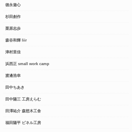
徳永遊心
杉田創作
栗原志歩
森谷和輝 liir
津村里佳
浜西正 small work camp
渡邊浩幸
田中ちあき
田中陽三 工房えらむ
田澤祐介 森想木工舎
福田陽平 ピネル工房