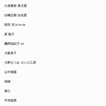
久保雅裕 東月窯
出嶋正樹 自在窯
前田 充 ki-to-te
原 聡子
圓鍔由紀子 en
大家具子
大野なつみ ヨシロ工房
山中漆器
岩鋳
崇心
平井睦美