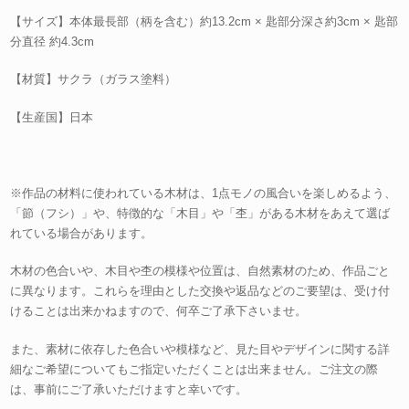
【サイズ】本体最長部（柄を含む）約13.2cm × 匙部分深さ約3cm × 匙部
分直径 約4.3cm
【材質】サクラ（ガラス塗料）
【生産国】日本
※作品の材料に使われている木材は、1点モノの風合いを楽しめるよう、
「節（フシ）」や、特徴的な「木目」や「杢」がある木材をあえて選ば
れている場合があります。
木材の色合いや、木目や杢の模様や位置は、自然素材のため、作品ごと
に異なります。これらを理由とした交換や返品などのご要望は、受け付
けることは出来かねますので、何卒ご了承下さいませ。
また、素材に依存した色合いや模様など、見た目やデザインに関する詳
細なご希望についてもご指定いただくことは出来ません。ご注文の際
は、事前にご了承いただけますと幸いです。