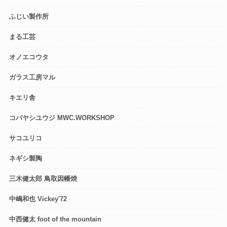
ふじい製作所
まる工芸
オノエコウタ
ガラス工房マル
キエリ舎
コバヤシユウジ MWC.WORKSHOP
サコユリコ
ネギシ製陶
三木健太郎 鳥取因幡焼
中嶋和也 Vickey'72
中西健太 foot of the mountain