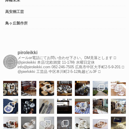
降幡未来
高安桐工芸
鳥ヶ丘製作所
piroleikki
メールor電話にてお問い合わせ下さい。DM見落とします
□
@piroleikki 本店/北欧雑貨
11-17時 水曜日定休
info@piroleikki.com
082-246-7505
広島市中区大手町2-5-9-201
□
@pierlokki 工芸品
中区本川町2-5-12鳥越ビル3F
□