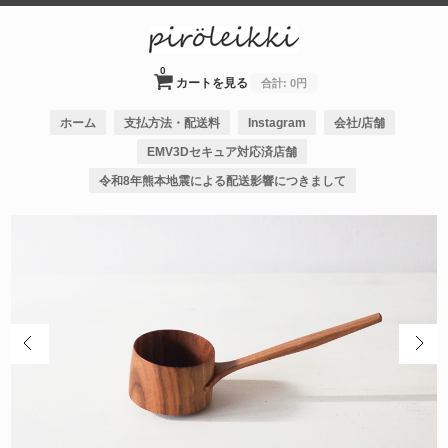
0
カートを見る
合計:
0円
ホーム
支払方法・配送料
Instagram
会社/店舗
EMV3Dセキュア対応済店舗
令和8年熊本地震による配送影響につきまして