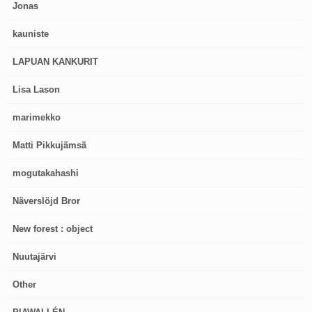
Jonas
kauniste
LAPUAN KANKURIT
Lisa Lason
marimekko
Matti Pikkujämsä
mogutakahashi
Näverslöjd Bror
New forest : object
Nuutajärvi
Other