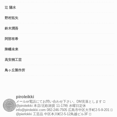
辻 陽水
野村拓矢
鈴木潤吾
阿部有希
降幡未来
高安桐工芸
鳥ヶ丘製作所
piroleikki
メールor電話にてお問い合わせ下さい。DM見落とします
□
@piroleikki 本店/北欧雑貨
11-17時 水曜日定休
info@piroleikki.com
082-246-7505
広島市中区大手町2-5-9-201
□
@pierlokki 工芸品
中区本川町2-5-12鳥越ビル3F
□