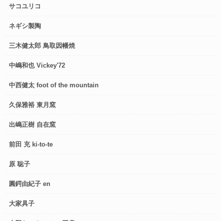
サコユリコ
ネギシ製陶
三木健太郎 鳥取因幡焼
中嶋和也 Vickey'72
中西健太 foot of the mountain
久保雅裕 東月窯
出嶋正樹 自在窯
前田 充 ki-to-te
原 聡子
圓鍔由紀子 en
大家具子