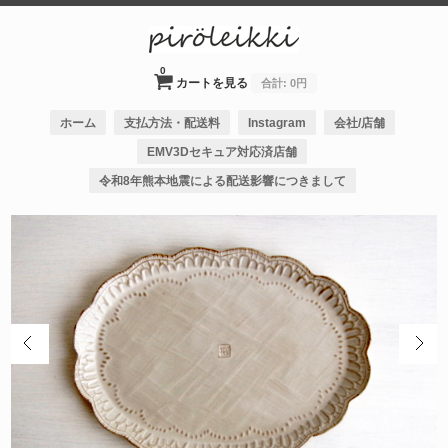
0
カートを見る
合計:
0円
ホーム
支払方法・配送料
Instagram
会社/店舗
EMV3Dセキュア対応済店舗
令和8年熊本地震による配送影響につきまして