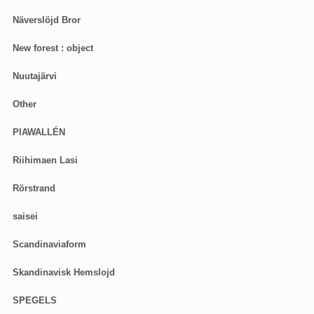
Näverslöjd Bror
New forest : object
Nuutajärvi
Other
PIAWALLÉN
Riihimaen Lasi
Rörstrand
saisei
Scandinaviaform
Skandinavisk Hemslojd
SPEGELS