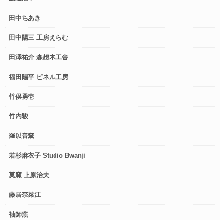
田中ちあき
田中陽三 工房えらむ
田澤祐介 森想木工舎
福田陽平 ピネル工房
竹俣勇壱
竹内駿
羅以音窯
若杉麻衣子 Studio Bwanji
莫窯 上原治夫
藤居奈菜江
袖師窯