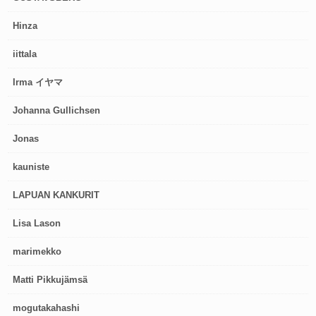
Hinza
iittala
Irma イヤマ
Johanna Gullichsen
Jonas
kauniste
LAPUAN KANKURIT
Lisa Lason
marimekko
Matti Pikkujämsä
mogutakahashi