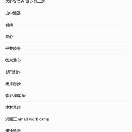
大野なつみ ヨシロ工房
山中漆器
岩鋳
崇心
平井睦美
徳永遊心
杉田創作
栗原志歩
森谷和輝 liir
津村里佳
浜西正 small work camp
渡邊浩幸