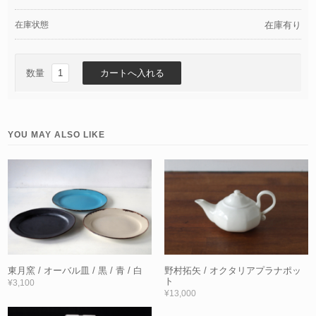
在庫状態
在庫有り
数量
YOU MAY ALSO LIKE
東月窯 / オーバル皿 / 黒 / 青 / 白
野村拓矢 / オクタリアプラナポッ
ト
¥3,100
¥13,000