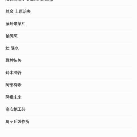
莫窯 上原治夫
藤居奈菜江
袖師窯
辻 陽水
野村拓矢
鈴木潤吾
阿部有希
降幡未来
高安桐工芸
鳥ヶ丘製作所