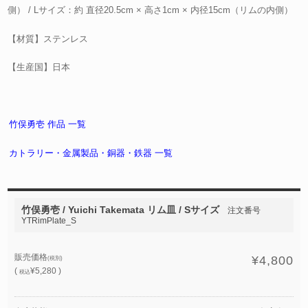
側） / Lサイズ：約 直径20.5cm × 高さ1cm × 内径15cm（リムの内側）
【材質】ステンレス
【生産国】日本
竹俣勇壱 作品 一覧
カトラリー・金属製品・銅器・鉄器 一覧
竹俣勇壱 / Yuichi Takemata リム皿 / Sサイズ
注文番号
YTRimPlate_S
販売価格
¥4,800
(税別)
(
¥5,280 )
税込