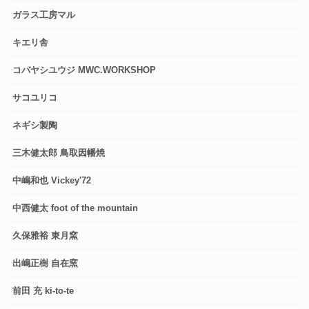
ガラス工房マル
キエリ舎
コバヤシユウジ MWC.WORKSHOP
サコユリコ
ネギシ製陶
三木健太郎 鳥取因幡焼
中嶋和也 Vickey'72
中西健太 foot of the mountain
久保雅裕 東月窯
出嶋正樹 自在窯
前田 充 ki-to-te