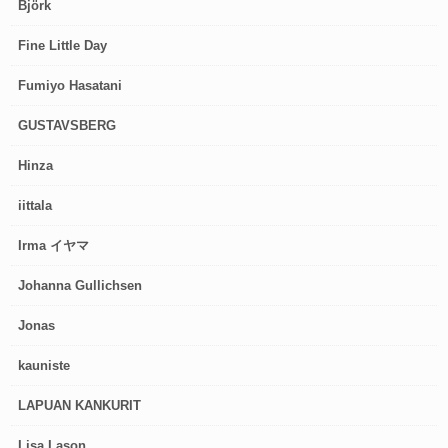
Björk
Fine Little Day
Fumiyo Hasatani
GUSTAVSBERG
Hinza
iittala
Irma イヤマ
Johanna Gullichsen
Jonas
kauniste
LAPUAN KANKURIT
Lisa Lason