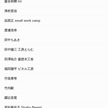
森谷和輝 liir
津村里佳
浜西正 small work camp
渡邊浩幸
田中ちあき
田中陽三 工房えらむ
田澤祐介 森想木工舎
福田陽平 ピネル工房
竹俣勇壱
竹内駿
羅以音窯
若杉麻衣子 Studio Bwanji